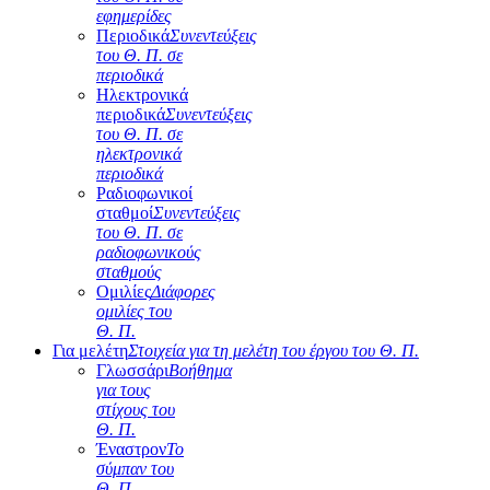
εφημερίδες
Περιοδικά
Συνεντεύξεις
του Θ. Π. σε
περιοδικά
Ηλεκτρονικά
περιοδικά
Συνεντεύξεις
του Θ. Π. σε
ηλεκτρονικά
περιοδικά
Ραδιοφωνικοί
σταθμοί
Συνεντεύξεις
του Θ. Π. σε
ραδιοφωνικούς
σταθμούς
Ομιλίες
Διάφορες
ομιλίες του
Θ. Π.
Για μελέτη
Στοιχεία για τη μελέτη του έργου του Θ. Π.
Γλωσσάρι
Βοήθημα
για τους
στίχους του
Θ. Π.
Έναστρον
Το
σύμπαν του
Θ. Π.