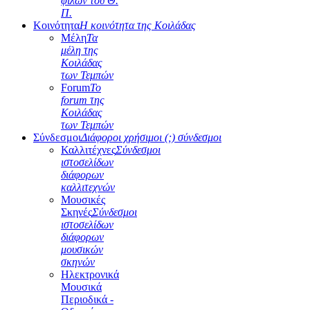
φίλων του Θ.
Π.
Κοινότητα
Η κοινότητα της Κοιλάδας
Μέλη
Τα
μέλη της
Κοιλάδας
των Τεμπών
Forum
Το
forum της
Κοιλάδας
των Τεμπών
Σύνδεσμοι
Διάφοροι χρήσιμοι (;) σύνδεσμοι
Καλλιτέχνες
Σύνδεσμοι
ιστοσελίδων
διάφορων
καλλιτεχνών
Μουσικές
Σκηνές
Σύνδεσμοι
ιστοσελίδων
διάφορων
μουσικών
σκηνών
Ηλεκτρονικά
Μουσικά
Περιοδικά -