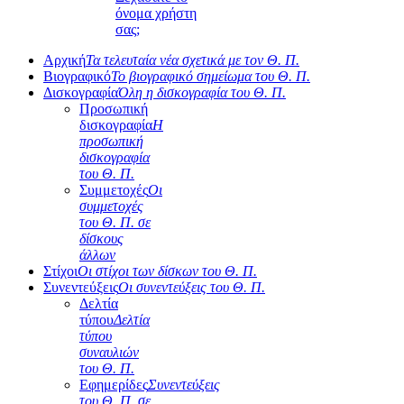
όνομα χρήστη
σας;
Αρχική
Τα τελευταία νέα σχετικά με τον Θ. Π.
Βιογραφικό
Το βιογραφικό σημείωμα του Θ. Π.
Δισκογραφία
Όλη η δισκογραφία του Θ. Π.
Προσωπική
δισκογραφία
Η
προσωπική
δισκογραφία
του Θ. Π.
Συμμετοχές
Οι
συμμετοχές
του Θ. Π. σε
δίσκους
άλλων
Στίχοι
Οι στίχοι των δίσκων του Θ. Π.
Συνεντεύξεις
Οι συνεντεύξεις του Θ. Π.
Δελτία
τύπου
Δελτία
τύπου
συναυλιών
του Θ. Π.
Εφημερίδες
Συνεντεύξεις
του Θ. Π. σε