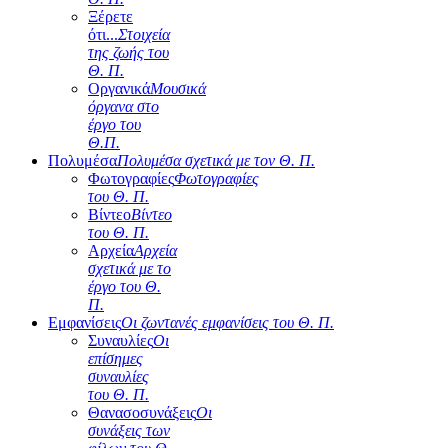
Ξέρετε
ότι...
Στοιχεία
της ζωής του
Θ. Π.
Οργανικά
Μουσικά
όργανα στο
έργο του
Θ.Π.
Πολυμέσα
Πολυμέσα σχετικά με τον Θ. Π.
Φωτογραφίες
Φωτογραφίες
του Θ. Π.
Βίντεο
Βίντεο
του Θ. Π.
Αρχεία
Αρχεία
σχετικά με το
έργο του Θ.
Π.
Εμφανίσεις
Οι ζωντανές εμφανίσεις του Θ. Π.
Συναυλίες
Οι
επίσημες
συναυλίες
του Θ. Π.
Θανασοσυνάξεις
Οι
συνάξεις των