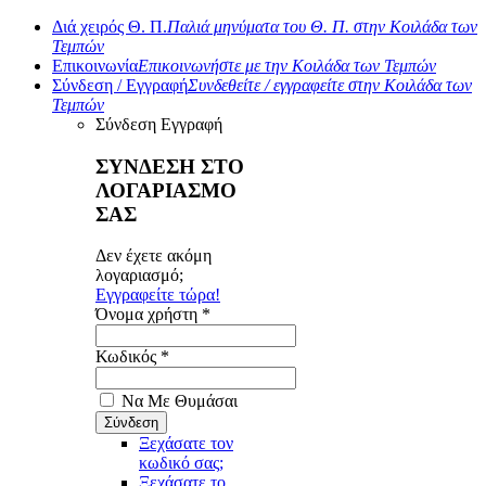
Διά χειρός Θ. Π.
Παλιά μηνύματα του Θ. Π. στην Κοιλάδα των
Τεμπών
Επικοινωνία
Επικοινωνήστε με την Κοιλάδα των Τεμπών
Σύνδεση / Εγγραφή
Συνδεθείτε / εγγραφείτε στην Κοιλάδα των
Τεμπών
Σύνδεση
Εγγραφή
ΣΥΝΔΕΣΗ ΣΤΟ
ΛΟΓΑΡΙΑΣΜΟ
ΣΑΣ
Δεν έχετε ακόμη
λογαριασμό;
Εγγραφείτε τώρα!
Όνομα χρήστη *
Κωδικός *
Να Με Θυμάσαι
Ξεχάσατε τον
κωδικό σας;
Ξεχάσατε το