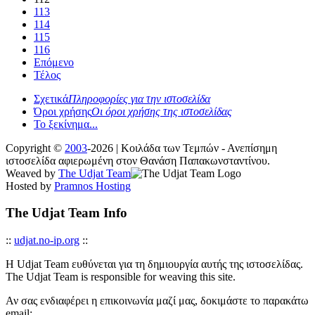
113
114
115
116
Επόμενο
Τέλος
Σχετικά
Πληροφορίες για την ιστοσελίδα
Όροι χρήσης
Οι όροι χρήσης της ιστοσελίδας
Το ξεκίνημα...
Copyright ©
2003
-2026 | Κοιλάδα των Τεμπών - Ανεπίσημη
ιστοσελίδα αφιερωμένη στον Θανάση Παπακωνσταντίνου.
Weaved by
The Udjat Team
Hosted by
Pramnos Hosting
The Udjat Team Info
::
udjat.no-ip.org
::
Η Udjat Team ευθύνεται για τη δημιουργία αυτής της ιστοσελίδας.
The Udjat Team is responsible for weaving this site.
Αν σας ενδιαφέρει η επικοινωνία μαζί μας, δοκιμάστε το παρακάτω
email: