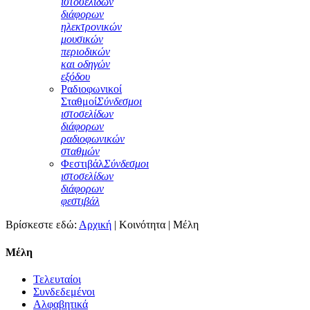
ιστοσελίδων
διάφορων
ηλεκτρονικών
μουσικών
περιοδικών
και οδηγών
εξόδου
Ραδιοφωνικοί
Σταθμοί
Σύνδεσμοι
ιστοσελίδων
διάφορων
ραδιοφωνικών
σταθμών
Φεστιβάλ
Σύνδεσμοι
ιστοσελίδων
διάφορων
φεστιβάλ
Βρίσκεστε εδώ:
Αρχική
|
Κοινότητα
|
Μέλη
Μέλη
Τελευταίοι
Συνδεδεμένοι
Αλφαβητικά