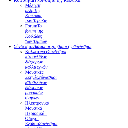
Κοινότητα
Η κοινότητα της Κοιλάδας
Μέλη
Τα
μέλη της
Κοιλάδας
των Τεμπών
Forum
Το
forum της
Κοιλάδας
των Τεμπών
Σύνδεσμοι
Διάφοροι χρήσιμοι (;) σύνδεσμοι
Καλλιτέχνες
Σύνδεσμοι
ιστοσελίδων
διάφορων
καλλιτεχνών
Μουσικές
Σκηνές
Σύνδεσμοι
ιστοσελίδων
διάφορων
μουσικών
σκηνών
Ηλεκτρονικά
Μουσικά
Περιοδικά -
Οδηγοί
Εξόδου
Σύνδεσμοι