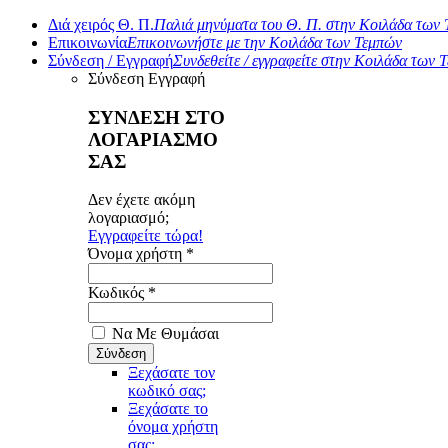
Διά χειρός Θ. Π.
Παλιά μηνύματα του Θ. Π. στην Κοιλάδα των
Επικοινωνία
Επικοινωνήστε με την Κοιλάδα των Τεμπών
Σύνδεση / Εγγραφή
Συνδεθείτε / εγγραφείτε στην Κοιλάδα των 
Σύνδεση
Εγγραφή
ΣΥΝΔΕΣΗ ΣΤΟ
ΛΟΓΑΡΙΑΣΜΟ
ΣΑΣ
Δεν έχετε ακόμη
λογαριασμό;
Εγγραφείτε τώρα!
Όνομα χρήστη *
Κωδικός *
Να Με Θυμάσαι
Ξεχάσατε τον
κωδικό σας;
Ξεχάσατε το
όνομα χρήστη
σας;