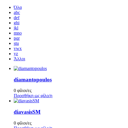
Όλα
abc
def
ghi
jkl
mno
pqr
stu
vwx
yz
Άλλοι
diamantopoulos
0 φίλοι/ες
Προσθήκη ως φίλο/η
diavasisSM
0 φίλοι/ες