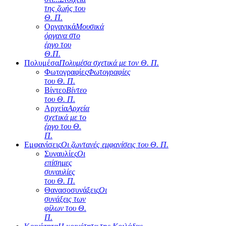
της ζωής του
Θ. Π.
Οργανικά
Μουσικά
όργανα στο
έργο του
Θ.Π.
Πολυμέσα
Πολυμέσα σχετικά με τον Θ. Π.
Φωτογραφίες
Φωτογραφίες
του Θ. Π.
Βίντεο
Βίντεο
του Θ. Π.
Αρχεία
Αρχεία
σχετικά με το
έργο του Θ.
Π.
Εμφανίσεις
Οι ζωντανές εμφανίσεις του Θ. Π.
Συναυλίες
Οι
επίσημες
συναυλίες
του Θ. Π.
Θανασοσυνάξεις
Οι
συνάξεις των
φίλων του Θ.
Π.