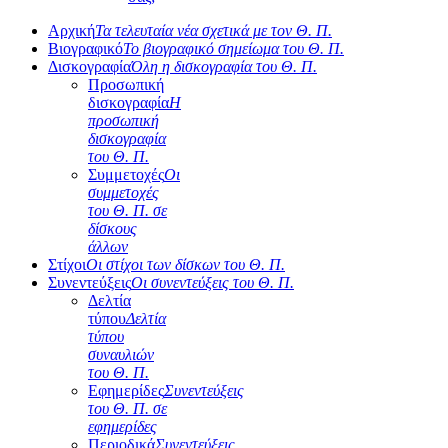
Αρχική
Τα τελευταία νέα σχετικά με τον Θ. Π.
Βιογραφικό
Το βιογραφικό σημείωμα του Θ. Π.
Δισκογραφία
Όλη η δισκογραφία του Θ. Π.
Προσωπική
δισκογραφία
Η
προσωπική
δισκογραφία
του Θ. Π.
Συμμετοχές
Οι
συμμετοχές
του Θ. Π. σε
δίσκους
άλλων
Στίχοι
Οι στίχοι των δίσκων του Θ. Π.
Συνεντεύξεις
Οι συνεντεύξεις του Θ. Π.
Δελτία
τύπου
Δελτία
τύπου
συναυλιών
του Θ. Π.
Εφημερίδες
Συνεντεύξεις
του Θ. Π. σε
εφημερίδες
Περιοδικά
Συνεντεύξεις