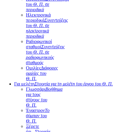
του Θ. Π. σε
περιοδικά
Ηλεκτρονικά
περιοδικά
Συνεντεύξεις
του Θ. Π. σε
ηλεκτρονικά
περιοδικά
Ραδιοφωνικοί
σταθμοί
Συνεντεύξεις
του Θ. Π. σε
ραδιοφωνικούς
σταθμούς
Ομιλίες
Διάφορες
ομιλίες του
Θ. Π.
Για μελέτη
Στοιχεία για τη μελέτη του έργου του Θ. Π.
Γλωσσάρι
Βοήθημα
για τους
στίχους του
Θ. Π.
Έναστρον
Το
σύμπαν του
Θ. Π.
Ξέρετε
ότι...
Στοιχεία