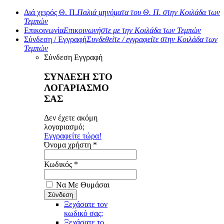
Διά χειρός Θ. Π.
Παλιά μηνύματα του Θ. Π. στην Κοιλάδα των
Τεμπών
Επικοινωνία
Επικοινωνήστε με την Κοιλάδα των Τεμπών
Σύνδεση / Εγγραφή
Συνδεθείτε / εγγραφείτε στην Κοιλάδα των
Τεμπών
Σύνδεση
Εγγραφή
ΣΥΝΔΕΣΗ ΣΤΟ
ΛΟΓΑΡΙΑΣΜΟ
ΣΑΣ
Δεν έχετε ακόμη
λογαριασμό;
Εγγραφείτε τώρα!
Όνομα χρήστη *
Κωδικός *
Να Με Θυμάσαι
Ξεχάσατε τον
κωδικό σας;
Ξεχάσατε το