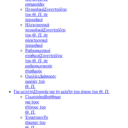
εφημερίδες
Περιοδικά
Συνεντεύξεις
του Θ. Π. σε
περιοδικά
Ηλεκτρονικά
περιοδικά
Συνεντεύξεις
του Θ. Π. σε
ηλεκτρονικά
περιοδικά
Ραδιοφωνικοί
σταθμοί
Συνεντεύξεις
του Θ. Π. σε
ραδιοφωνικούς
σταθμούς
Ομιλίες
Διάφορες
ομιλίες του
Θ. Π.
Για μελέτη
Στοιχεία για τη μελέτη του έργου του Θ. Π.
Γλωσσάρι
Βοήθημα
για τους
στίχους του
Θ. Π.
Έναστρον
Το
σύμπαν του
Θ. Π.