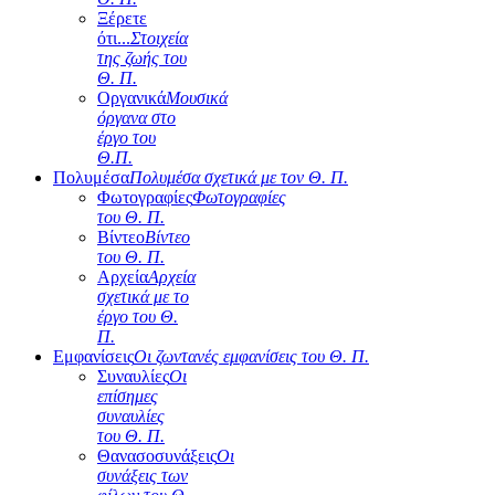
Ξέρετε
ότι...
Στοιχεία
της ζωής του
Θ. Π.
Οργανικά
Μουσικά
όργανα στο
έργο του
Θ.Π.
Πολυμέσα
Πολυμέσα σχετικά με τον Θ. Π.
Φωτογραφίες
Φωτογραφίες
του Θ. Π.
Βίντεο
Βίντεο
του Θ. Π.
Αρχεία
Αρχεία
σχετικά με το
έργο του Θ.
Π.
Εμφανίσεις
Οι ζωντανές εμφανίσεις του Θ. Π.
Συναυλίες
Οι
επίσημες
συναυλίες
του Θ. Π.
Θανασοσυνάξεις
Οι
συνάξεις των