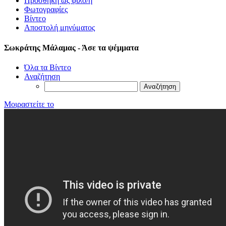
Προσθήκη ως φίλο/η
Φωτογραφίες
Βίντεο
Αποστολή μηνύματος
Σωκράτης Μάλαμας - Άσε τα ψέμματα
Όλα τα Βίντεο
Αναζήτηση
Μοιραστείτε το