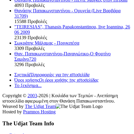
4093 Προβολές
Θανάσης Παπακωνσταντίνου - Ορυχεία (Live Βαρβάρα
31709)
15588 Προβολές
''TEIRESIAS'', Thanasis Papakonstantinou, live Ioannina, 26
06 2009
23139 Προβολές
Σωκράτης Μάλαμας - Πριγκιπέσα
3309 Προβολές
Θαν. Παπακωνσταντίνου-Παναγιώτικο-Ο Φορτίνο
Σαμάνο720
3296 Προβολές
Σχετικά
Πληροφορίες για την ιστοσελίδα
Όροι χρήσης
Οι όροι χρήσης της ιστοσελίδας
Το ξεκίνημα...
Copyright ©
2003
-2026 | Κοιλάδα των Τεμπών - Ανεπίσημη
ιστοσελίδα αφιερωμένη στον Θανάση Παπακωνσταντίνου.
Weaved by
The Udjat Team
Hosted by
Pramnos Hosting
The Udjat Team Info