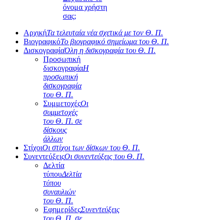
όνομα χρήστη
σας;
Αρχική
Τα τελευταία νέα σχετικά με τον Θ. Π.
Βιογραφικό
Το βιογραφικό σημείωμα του Θ. Π.
Δισκογραφία
Όλη η δισκογραφία του Θ. Π.
Προσωπική
δισκογραφία
Η
προσωπική
δισκογραφία
του Θ. Π.
Συμμετοχές
Οι
συμμετοχές
του Θ. Π. σε
δίσκους
άλλων
Στίχοι
Οι στίχοι των δίσκων του Θ. Π.
Συνεντεύξεις
Οι συνεντεύξεις του Θ. Π.
Δελτία
τύπου
Δελτία
τύπου
συναυλιών
του Θ. Π.
Εφημερίδες
Συνεντεύξεις
του Θ. Π. σε