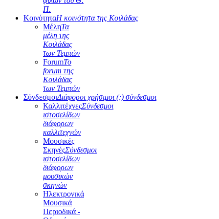
φίλων του Θ.
Π.
Κοινότητα
Η κοινότητα της Κοιλάδας
Μέλη
Τα
μέλη της
Κοιλάδας
των Τεμπών
Forum
Το
forum της
Κοιλάδας
των Τεμπών
Σύνδεσμοι
Διάφοροι χρήσιμοι (;) σύνδεσμοι
Καλλιτέχνες
Σύνδεσμοι
ιστοσελίδων
διάφορων
καλλιτεχνών
Μουσικές
Σκηνές
Σύνδεσμοι
ιστοσελίδων
διάφορων
μουσικών
σκηνών
Ηλεκτρονικά
Μουσικά
Περιοδικά -