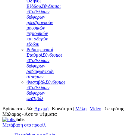
Οδηγοί
Εξόδου
Σύνδεσμοι
ιστοσελίδων
διάφορων
ηλεκτρονικών
μουσικών
περιοδικών
και οδηγών
εξόδου
Ραδιοφωνικοί
Σταθμοί
Σύνδεσμοι
ιστοσελίδων
διάφορων
ραδιοφωνικών
σταθμών
Φεστιβάλ
Σύνδεσμοι
ιστοσελίδων
διάφορων
φεστιβάλ
Βρίσκεστε εδώ:
Αρχική
|
Κοινότητα
|
Μέλη
|
Video
|
Σωκράτης
Μάλαμας - Άσε τα ψέμματα
tolis
Μετάβαση στο προφίλ