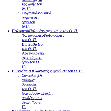
της ζωής του
Θ. Π.
Οργανικά
Μουσικά
όργανα στο
έργο του
Θ.Π.
Πολυμέσα
Πολυμέσα σχετικά με τον Θ. Π.
Φωτογραφίες
Φωτογραφίες
του Θ. Π.
Βίντεο
Βίντεο
του Θ. Π.
Αρχεία
Αρχεία
σχετικά με το
έργο του Θ.
Π.
Εμφανίσεις
Οι ζωντανές εμφανίσεις του Θ. Π.
Συναυλίες
Οι
επίσημες
συναυλίες
του Θ. Π.
Θανασοσυνάξεις
Οι
συνάξεις των
φίλων του Θ.
Π.