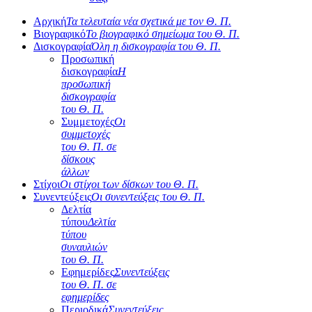
Αρχική
Τα τελευταία νέα σχετικά με τον Θ. Π.
Βιογραφικό
Το βιογραφικό σημείωμα του Θ. Π.
Δισκογραφία
Όλη η δισκογραφία του Θ. Π.
Προσωπική
δισκογραφία
Η
προσωπική
δισκογραφία
του Θ. Π.
Συμμετοχές
Οι
συμμετοχές
του Θ. Π. σε
δίσκους
άλλων
Στίχοι
Οι στίχοι των δίσκων του Θ. Π.
Συνεντεύξεις
Οι συνεντεύξεις του Θ. Π.
Δελτία
τύπου
Δελτία
τύπου
συναυλιών
του Θ. Π.
Εφημερίδες
Συνεντεύξεις
του Θ. Π. σε
εφημερίδες
Περιοδικά
Συνεντεύξεις