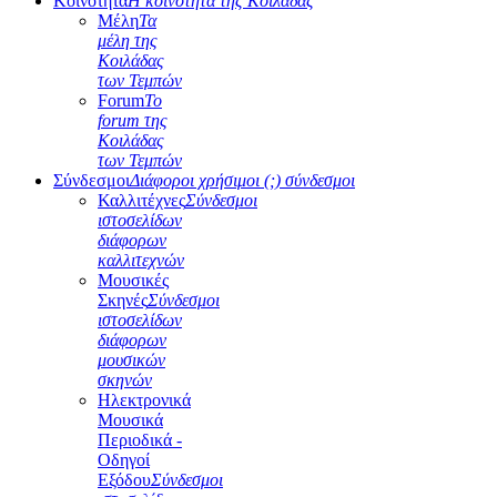
Κοινότητα
Η κοινότητα της Κοιλάδας
Μέλη
Τα
μέλη της
Κοιλάδας
των Τεμπών
Forum
Το
forum της
Κοιλάδας
των Τεμπών
Σύνδεσμοι
Διάφοροι χρήσιμοι (;) σύνδεσμοι
Καλλιτέχνες
Σύνδεσμοι
ιστοσελίδων
διάφορων
καλλιτεχνών
Μουσικές
Σκηνές
Σύνδεσμοι
ιστοσελίδων
διάφορων
μουσικών
σκηνών
Ηλεκτρονικά
Μουσικά
Περιοδικά -
Οδηγοί
Εξόδου
Σύνδεσμοι