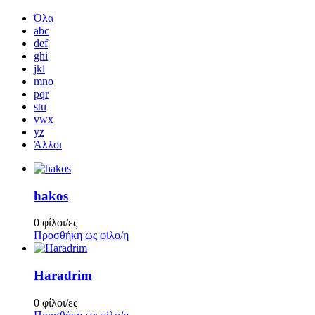
Όλα
abc
def
ghi
jkl
mno
pqr
stu
vwx
yz
Άλλοι
hakos
0 φίλοι/ες
Προσθήκη ως φίλο/η
Haradrim
0 φίλοι/ες