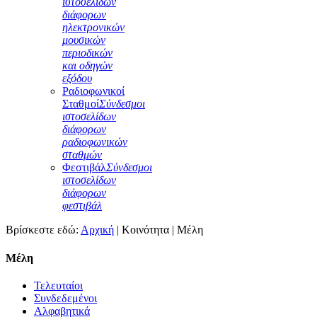
ιστοσελίδων
διάφορων
ηλεκτρονικών
μουσικών
περιοδικών
και οδηγών
εξόδου
Ραδιοφωνικοί
Σταθμοί
Σύνδεσμοι
ιστοσελίδων
διάφορων
ραδιοφωνικών
σταθμών
Φεστιβάλ
Σύνδεσμοι
ιστοσελίδων
διάφορων
φεστιβάλ
Βρίσκεστε εδώ:
Αρχική
|
Κοινότητα
|
Μέλη
Μέλη
Τελευταίοι
Συνδεδεμένοι
Αλφαβητικά