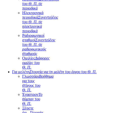
του Θ. Π. σε
περιοδικά
Ηλεκτρονικά
περιοδικά
Συνεντεύξεις
του Θ. Π. σε
ηλεκτρονικά
περιοδικά
Ραδιοφωνικοί
σταθμοί
Συνεντεύξεις
του Θ. Π. σε
ραδιοφωνικούς
σταθμούς
Ομιλίες
Διάφορες
ομιλίες του
Θ. Π.
Για μελέτη
Στοιχεία για τη μελέτη του έργου του Θ. Π.
Γλωσσάρι
Βοήθημα
για τους
στίχους του
Θ. Π.
Έναστρον
Το
σύμπαν του
Θ. Π.
Ξέρετε
ότι...
Στοιχεία