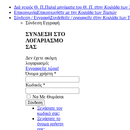
Διά χειρός Θ. Π.
Παλιά μηνύματα του Θ. Π. στην Κοιλάδα των
Επικοινωνία
Επικοινωνήστε με την Κοιλάδα των Τεμπών
Σύνδεση / Εγγραφή
Συνδεθείτε / εγγραφείτε στην Κοιλάδα των 
Σύνδεση
Εγγραφή
ΣΥΝΔΕΣΗ ΣΤΟ
ΛΟΓΑΡΙΑΣΜΟ
ΣΑΣ
Δεν έχετε ακόμη
λογαριασμό;
Εγγραφείτε τώρα!
Όνομα χρήστη *
Κωδικός *
Να Με Θυμάσαι
Ξεχάσατε τον
κωδικό σας;
Ξεχάσατε το
όνομα χρήστη
σας;