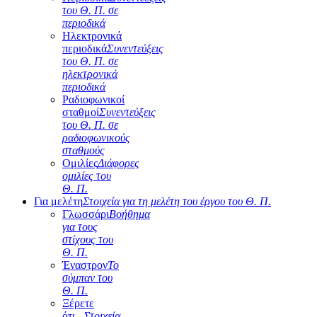
του Θ. Π. σε
περιοδικά
Ηλεκτρονικά
περιοδικά
Συνεντεύξεις
του Θ. Π. σε
ηλεκτρονικά
περιοδικά
Ραδιοφωνικοί
σταθμοί
Συνεντεύξεις
του Θ. Π. σε
ραδιοφωνικούς
σταθμούς
Ομιλίες
Διάφορες
ομιλίες του
Θ. Π.
Για μελέτη
Στοιχεία για τη μελέτη του έργου του Θ. Π.
Γλωσσάρι
Βοήθημα
για τους
στίχους του
Θ. Π.
Έναστρον
Το
σύμπαν του
Θ. Π.
Ξέρετε
ότι...
Στοιχεία