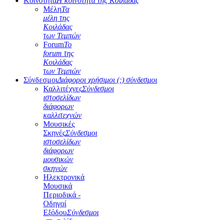
Κοινότητα
Η κοινότητα της Κοιλάδας
Μέλη
Τα
μέλη της
Κοιλάδας
των Τεμπών
Forum
Το
forum της
Κοιλάδας
των Τεμπών
Σύνδεσμοι
Διάφοροι χρήσιμοι (;) σύνδεσμοι
Καλλιτέχνες
Σύνδεσμοι
ιστοσελίδων
διάφορων
καλλιτεχνών
Μουσικές
Σκηνές
Σύνδεσμοι
ιστοσελίδων
διάφορων
μουσικών
σκηνών
Ηλεκτρονικά
Μουσικά
Περιοδικά -
Οδηγοί
Εξόδου
Σύνδεσμοι