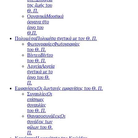
της ζωής του
Θ. Π.
Οργανικά
Μουσικά
όργανα στο
έργο του
Θ.Π.
Πολυμέσα
Πολυμέσα σχετικά με τον Θ. Π.
Φωτογραφίες
Φωτογραφίες
του Θ. Π.
Βίντεο
Βίντεο
του Θ. Π.
Αρχεία
Αρχεία
σχετικά με το
έργο του Θ.
Π.
Εμφανίσεις
Οι ζωντανές εμφανίσεις του Θ. Π.
Συναυλίες
Οι
επίσημες
συναυλίες
του Θ. Π.
Θανασοσυνάξεις
Οι
συνάξεις των
φίλων του Θ.
Π.