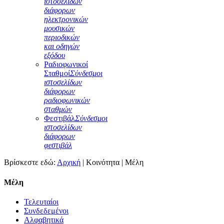
ιστοσελίδων
διάφορων
ηλεκτρονικών
μουσικών
περιοδικών
και οδηγών
εξόδου
Ραδιοφωνικοί
Σταθμοί
Σύνδεσμοι
ιστοσελίδων
διάφορων
ραδιοφωνικών
σταθμών
Φεστιβάλ
Σύνδεσμοι
ιστοσελίδων
διάφορων
φεστιβάλ
Βρίσκεστε εδώ:
Αρχική
|
Κοινότητα
|
Μέλη
Μέλη
Τελευταίοι
Συνδεδεμένοι
Αλφαβητικά