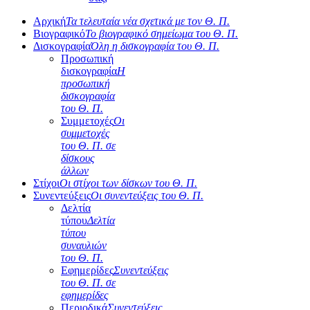
Αρχική
Τα τελευταία νέα σχετικά με τον Θ. Π.
Βιογραφικό
Το βιογραφικό σημείωμα του Θ. Π.
Δισκογραφία
Όλη η δισκογραφία του Θ. Π.
Προσωπική
δισκογραφία
Η
προσωπική
δισκογραφία
του Θ. Π.
Συμμετοχές
Οι
συμμετοχές
του Θ. Π. σε
δίσκους
άλλων
Στίχοι
Οι στίχοι των δίσκων του Θ. Π.
Συνεντεύξεις
Οι συνεντεύξεις του Θ. Π.
Δελτία
τύπου
Δελτία
τύπου
συναυλιών
του Θ. Π.
Εφημερίδες
Συνεντεύξεις
του Θ. Π. σε
εφημερίδες
Περιοδικά
Συνεντεύξεις