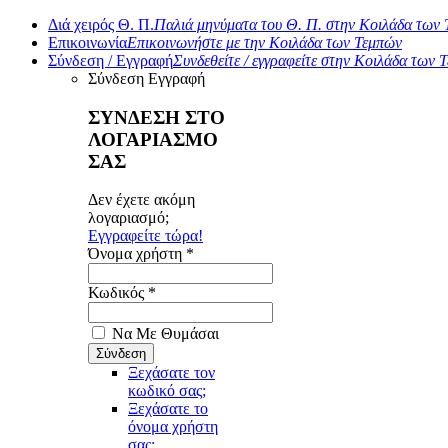
Διά χειρός Θ. Π.
Παλιά μηνύματα του Θ. Π. στην Κοιλάδα των
Επικοινωνία
Επικοινωνήστε με την Κοιλάδα των Τεμπών
Σύνδεση / Εγγραφή
Συνδεθείτε / εγγραφείτε στην Κοιλάδα των 
Σύνδεση
Εγγραφή
ΣΥΝΔΕΣΗ ΣΤΟ
ΛΟΓΑΡΙΑΣΜΟ
ΣΑΣ
Δεν έχετε ακόμη
λογαριασμό;
Εγγραφείτε τώρα!
Όνομα χρήστη *
Κωδικός *
Να Με Θυμάσαι
Ξεχάσατε τον
κωδικό σας;
Ξεχάσατε το
όνομα χρήστη
σας;