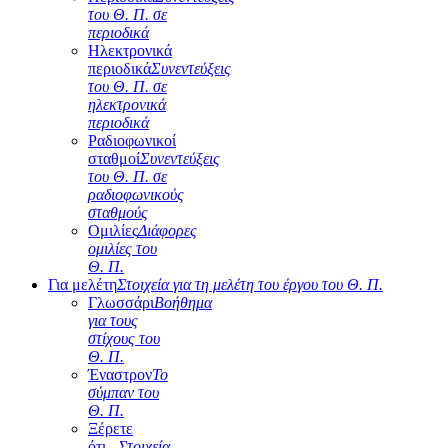
του Θ. Π. σε
περιοδικά
Ηλεκτρονικά
περιοδικά
Συνεντεύξεις
του Θ. Π. σε
ηλεκτρονικά
περιοδικά
Ραδιοφωνικοί
σταθμοί
Συνεντεύξεις
του Θ. Π. σε
ραδιοφωνικούς
σταθμούς
Ομιλίες
Διάφορες
ομιλίες του
Θ. Π.
Για μελέτη
Στοιχεία για τη μελέτη του έργου του Θ. Π.
Γλωσσάρι
Βοήθημα
για τους
στίχους του
Θ. Π.
Έναστρον
Το
σύμπαν του
Θ. Π.
Ξέρετε
ότι...
Στοιχεία