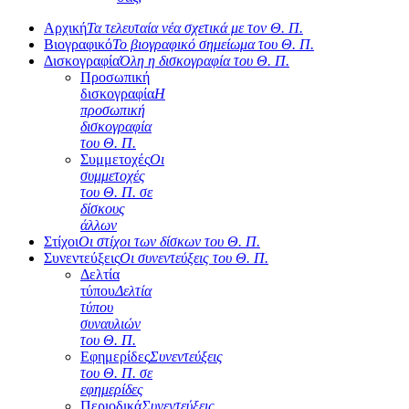
Αρχική
Τα τελευταία νέα σχετικά με τον Θ. Π.
Βιογραφικό
Το βιογραφικό σημείωμα του Θ. Π.
Δισκογραφία
Όλη η δισκογραφία του Θ. Π.
Προσωπική
δισκογραφία
Η
προσωπική
δισκογραφία
του Θ. Π.
Συμμετοχές
Οι
συμμετοχές
του Θ. Π. σε
δίσκους
άλλων
Στίχοι
Οι στίχοι των δίσκων του Θ. Π.
Συνεντεύξεις
Οι συνεντεύξεις του Θ. Π.
Δελτία
τύπου
Δελτία
τύπου
συναυλιών
του Θ. Π.
Εφημερίδες
Συνεντεύξεις
του Θ. Π. σε
εφημερίδες
Περιοδικά
Συνεντεύξεις