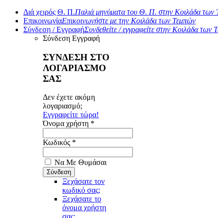
Διά χειρός Θ. Π.
Παλιά μηνύματα του Θ. Π. στην Κοιλάδα των
Επικοινωνία
Επικοινωνήστε με την Κοιλάδα των Τεμπών
Σύνδεση / Εγγραφή
Συνδεθείτε / εγγραφείτε στην Κοιλάδα των 
Σύνδεση
Εγγραφή
ΣΥΝΔΕΣΗ ΣΤΟ
ΛΟΓΑΡΙΑΣΜΟ
ΣΑΣ
Δεν έχετε ακόμη
λογαριασμό;
Εγγραφείτε τώρα!
Όνομα χρήστη *
Κωδικός *
Να Με Θυμάσαι
Ξεχάσατε τον
κωδικό σας;
Ξεχάσατε το
όνομα χρήστη
σας;