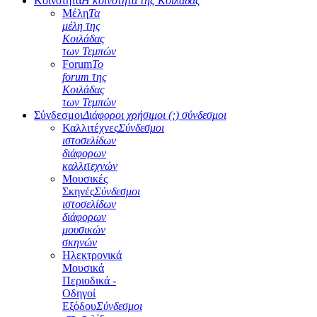
Κοινότητα
Η κοινότητα της Κοιλάδας
Μέλη
Τα
μέλη της
Κοιλάδας
των Τεμπών
Forum
Το
forum της
Κοιλάδας
των Τεμπών
Σύνδεσμοι
Διάφοροι χρήσιμοι (;) σύνδεσμοι
Καλλιτέχνες
Σύνδεσμοι
ιστοσελίδων
διάφορων
καλλιτεχνών
Μουσικές
Σκηνές
Σύνδεσμοι
ιστοσελίδων
διάφορων
μουσικών
σκηνών
Ηλεκτρονικά
Μουσικά
Περιοδικά -
Οδηγοί
Εξόδου
Σύνδεσμοι