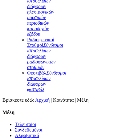
ιστοσελίδων
διάφορων
ηλεκτρονικών
μουσικών
περιοδικών
και οδηγών
εξόδου
Ραδιοφωνικοί
Σταθμοί
Σύνδεσμοι
ιστοσελίδων
διάφορων
ραδιοφωνικών
σταθμών
Φεστιβάλ
Σύνδεσμοι
ιστοσελίδων
διάφορων
φεστιβάλ
Βρίσκεστε εδώ:
Αρχική
|
Κοινότητα
|
Μέλη
Μέλη
Τελευταίοι
Συνδεδεμένοι
Αλφαβητικά