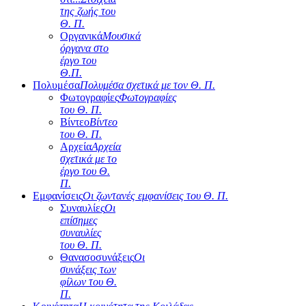
της ζωής του
Θ. Π.
Οργανικά
Μουσικά
όργανα στο
έργο του
Θ.Π.
Πολυμέσα
Πολυμέσα σχετικά με τον Θ. Π.
Φωτογραφίες
Φωτογραφίες
του Θ. Π.
Βίντεο
Βίντεο
του Θ. Π.
Αρχεία
Αρχεία
σχετικά με το
έργο του Θ.
Π.
Εμφανίσεις
Οι ζωντανές εμφανίσεις του Θ. Π.
Συναυλίες
Οι
επίσημες
συναυλίες
του Θ. Π.
Θανασοσυνάξεις
Οι
συνάξεις των
φίλων του Θ.
Π.