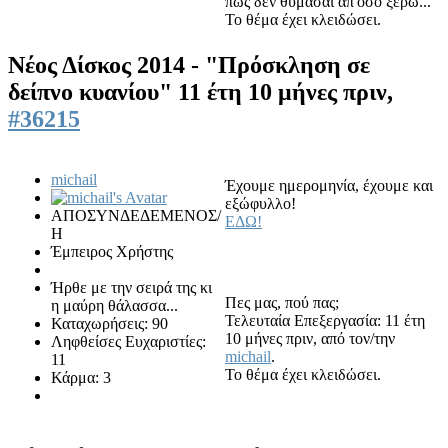
πως δεν θυμασαι απ'οσο ξερω...
Το θέμα έχει κλειδώσει.
Νέος Δίσκος 2014 - "Πρόσκληση σε
δείπνο κυανίου"
11 έτη 10 μήνες πριν,
#36215
michail
Έχουμε ημερομηνία, έχουμε και
εξώφυλλο!
ΑΠΟΣΥΝΔΕΔΕΜΕΝΟΣ/
ΕΔΩ!
Η
Έμπειρος Χρήστης
Ήρθε με την σειρά της κι
Πες μας, πού πας;
η μαύρη θάλασσα...
Τελευταία Επεξεργασία: 11 έτη
Καταχωρήσεις: 90
10 μήνες πριν, από τον/την
Ληφθείσες Ευχαριστίες:
michail
.
11
Το θέμα έχει κλειδώσει.
Κάρμα: 3