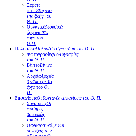
Ξέρετε
ότι...
Στοιχεία
της ζωής του
Θ. Π.
Οργανικά
Μουσικά
όργανα στο
έργο του
Θ.Π.
Πολυμέσα
Πολυμέσα σχετικά με τον Θ. Π.
Φωτογραφίες
Φωτογραφίες
του Θ. Π.
Βίντεο
Βίντεο
του Θ. Π.
Αρχεία
Αρχεία
σχετικά με το
έργο του Θ.
Π.
Εμφανίσεις
Οι ζωντανές εμφανίσεις του Θ. Π.
Συναυλίες
Οι
επίσημες
συναυλίες
του Θ. Π.
Θανασοσυνάξεις
Οι
συνάξεις των