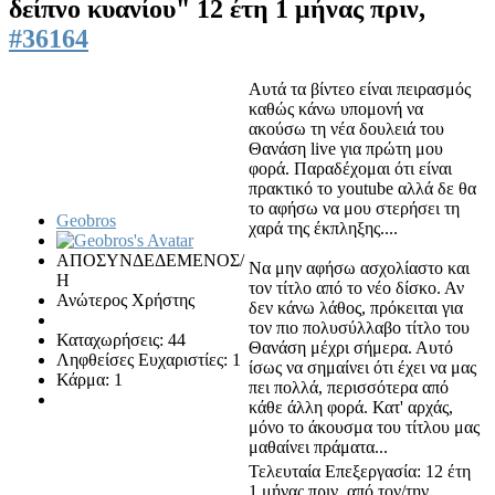
δείπνο κυανίου"
12 έτη 1 μήνας πριν,
#36164
Αυτά τα βίντεο είναι πειρασμός
καθώς κάνω υπομονή να
ακούσω τη νέα δουλειά του
Θανάση live για πρώτη μου
φορά. Παραδέχομαι ότι είναι
πρακτικό το youtube αλλά δε θα
το αφήσω να μου στερήσει τη
Geobros
χαρά της έκπληξης....
ΑΠΟΣΥΝΔΕΔΕΜΕΝΟΣ/
Να μην αφήσω ασχολίαστο και
Η
τον τίτλο από το νέο δίσκο. Αν
Ανώτερος Χρήστης
δεν κάνω λάθος, πρόκειται για
τον πιο πολυσύλλαβο τίτλο του
Καταχωρήσεις: 44
Θανάση μέχρι σήμερα. Αυτό
Ληφθείσες Ευχαριστίες: 1
ίσως να σημαίνει ότι έχει να μας
Κάρμα: 1
πει πολλά, περισσότερα από
κάθε άλλη φορά. Κατ' αρχάς,
μόνο το άκουσμα του τίτλου μας
μαθαίνει πράματα...
Τελευταία Επεξεργασία: 12 έτη
1 μήνας πριν, από τον/την