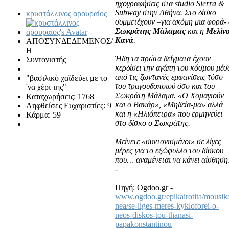
ηχογραφήσεις στα studio Sierra &
Subway στην Αθήνα. Στο δίσκο
κρυστάλλινος αρουραίος
συμμετέχουν –για ακόμη μια φορά-
Σωκράτης Μάλαμας
και η
Μελίν
Κανά
.
ΑΠΟΣΥΝΔΕΔΕΜΕΝΟΣ/
Η
Ήδη τα πρώτα δείγματα έχουν
Συντονιστής
κερδίσει την αγάπη του κόσμου μέσ
από τις ζωντανές εμφανίσεις τόσο
"βασιλικό χαϊδεύει με το
του τραγουδοποιού όσο και του
'να χέρι της"
Σωκράτη Μάλαμα. «Ο Χομαγιούν
Καταχωρήσεις: 1768
και ο Βακάρ», «Μηδεία-μα» αλλά
Ληφθείσες Ευχαριστίες: 9
και η «Ηλιόπετρα» που ερμηνεύει
Κάρμα: 59
στο δίσκο ο Σωκράτης.
Μείνετε «συντονισμένοι» σε λίγες
μέρες για το εξώφυλλο του δίσκου
που… αναμένεται να κάνει αίσθηση
-
Πηγή: Ogdoo.gr -
www.ogdoo.gr/epikairotita/mousik
nea/se-liges-meres-kykloforei-o-
neos-diskos-tou-thanasi-
papakonstantinou