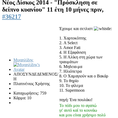
Νέος Δίσκος 2014 - "Πρόσκληση σε
δείπνο κυανίου"
11 έτη 10 μήνες πριν,
#36217
Έχουμε και σετλιστ
1. Χαρτοκόπτης
2. A Select
3. Amor Fati
4. Η Εξαφάνιση
5. Η Αλίκη στη χώρα των
Μιχαηλίδης
τραυμάτων
6. Μηδεια-μα
7. Ηλιόπετρα
ΑΠΟΣΥΝΔΕΔΕΜΕΝΟΣ/
8. Ο Χαμαγιούν και ο Βακάρ
Η
9. Το θηρίο
Πλατινένιος Χρήστης
10. Το φίλεμα
11. Supermoon
Καταχωρήσεις: 759
Κάρμα: 10
πηγή: Ένα πουλάκι!
Το πόδι μου το αγαπώ
γι' αυτό καί το κουνάω
και μου είναι χρήσιμο πολύ