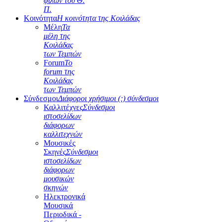
φίλων του Θ.
Π.
Κοινότητα
Η κοινότητα της Κοιλάδας
Μέλη
Τα
μέλη της
Κοιλάδας
των Τεμπών
Forum
Το
forum της
Κοιλάδας
των Τεμπών
Σύνδεσμοι
Διάφοροι χρήσιμοι (;) σύνδεσμοι
Καλλιτέχνες
Σύνδεσμοι
ιστοσελίδων
διάφορων
καλλιτεχνών
Μουσικές
Σκηνές
Σύνδεσμοι
ιστοσελίδων
διάφορων
μουσικών
σκηνών
Ηλεκτρονικά
Μουσικά
Περιοδικά -