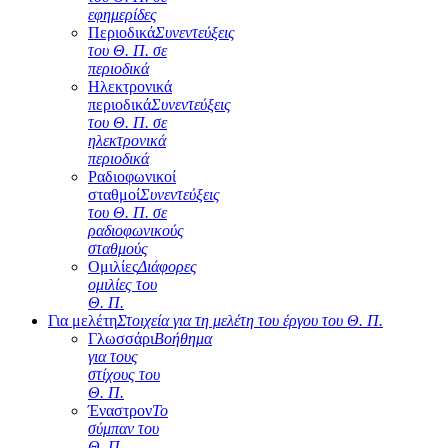
εφημερίδες
Περιοδικά
Συνεντεύξεις
του Θ. Π. σε
περιοδικά
Ηλεκτρονικά
περιοδικά
Συνεντεύξεις
του Θ. Π. σε
ηλεκτρονικά
περιοδικά
Ραδιοφωνικοί
σταθμοί
Συνεντεύξεις
του Θ. Π. σε
ραδιοφωνικούς
σταθμούς
Ομιλίες
Διάφορες
ομιλίες του
Θ. Π.
Για μελέτη
Στοιχεία για τη μελέτη του έργου του Θ. Π.
Γλωσσάρι
Βοήθημα
για τους
στίχους του
Θ. Π.
Έναστρον
Το
σύμπαν του
Θ. Π.