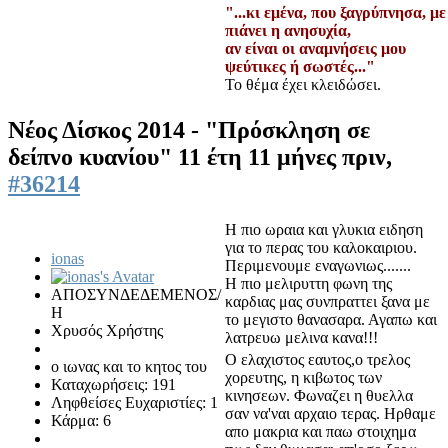
"...κι εμένα, που ξαγρύπνησα, με
πιάνει η ανησυχία,
αν είναι οι αναμνήσεις μου
ψεύτικες ή σωστές..."
Το θέμα έχει κλειδώσει.
Νέος Δίσκος 2014 - "Πρόσκληση σε
δείπνο κυανίου"
11 έτη 11 μήνες πριν,
#36214
Η πιο ωραια και γλυκια ειδηση
για το περας του καλοκαιριου.
ionas
Περιμενουμε εναγωνιως.......
Η πιο μελιρυττη φωνη της
ΑΠΟΣΥΝΔΕΔΕΜΕΝΟΣ/
καρδιας μας συνπραττει ξανα με
Η
το μεγιστο θανασαρα. Αγαπω και
Χρυσός Χρήστης
λατρευω μελινα κανα!!!
Ο ελαχιστος εαυτος,ο τρελος
ο ιωνας και το κητος του
χορευτης, η κιβωτος των
Καταχωρήσεις: 191
κινησεων. Φωναζει η θυελλα
Ληφθείσες Ευχαριστίες: 1
σαν να'ναι αρχαιο τερας. Ηρθαμε
Κάρμα: 6
απο μακρια και παω στοιχημα