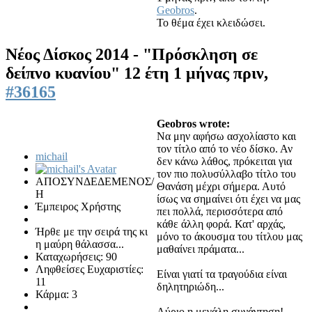
Geobros
.
Το θέμα έχει κλειδώσει.
Νέος Δίσκος 2014 - "Πρόσκληση σε
δείπνο κυανίου"
12 έτη 1 μήνας πριν,
#36165
Geobros wrote:
Να μην αφήσω ασχολίαστο και
τον τίτλο από το νέο δίσκο. Αν
michail
δεν κάνω λάθος, πρόκειται για
τον πιο πολυσύλλαβο τίτλο του
ΑΠΟΣΥΝΔΕΔΕΜΕΝΟΣ/
Θανάση μέχρι σήμερα. Αυτό
Η
ίσως να σημαίνει ότι έχει να μας
Έμπειρος Χρήστης
πει πολλά, περισσότερα από
κάθε άλλη φορά. Κατ' αρχάς,
Ήρθε με την σειρά της κι
μόνο το άκουσμα του τίτλου μας
η μαύρη θάλασσα...
μαθαίνει πράματα...
Καταχωρήσεις: 90
Ληφθείσες Ευχαριστίες:
Είναι γιατί τα τραγούδια είναι
11
δηλητηριώδη...
Κάρμα: 3
Αύριο η μεγάλη συνάντηση!