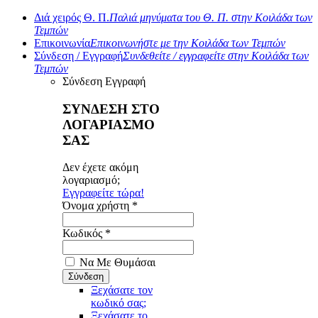
Διά χειρός Θ. Π.
Παλιά μηνύματα του Θ. Π. στην Κοιλάδα των
Τεμπών
Επικοινωνία
Επικοινωνήστε με την Κοιλάδα των Τεμπών
Σύνδεση / Εγγραφή
Συνδεθείτε / εγγραφείτε στην Κοιλάδα των
Τεμπών
Σύνδεση
Εγγραφή
ΣΥΝΔΕΣΗ ΣΤΟ
ΛΟΓΑΡΙΑΣΜΟ
ΣΑΣ
Δεν έχετε ακόμη
λογαριασμό;
Εγγραφείτε τώρα!
Όνομα χρήστη *
Κωδικός *
Να Με Θυμάσαι
Ξεχάσατε τον
κωδικό σας;
Ξεχάσατε το