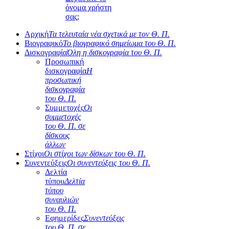
όνομα χρήστη
σας;
Αρχική
Τα τελευταία νέα σχετικά με τον Θ. Π.
Βιογραφικό
Το βιογραφικό σημείωμα του Θ. Π.
Δισκογραφία
Όλη η δισκογραφία του Θ. Π.
Προσωπική
δισκογραφία
Η
προσωπική
δισκογραφία
του Θ. Π.
Συμμετοχές
Οι
συμμετοχές
του Θ. Π. σε
δίσκους
άλλων
Στίχοι
Οι στίχοι των δίσκων του Θ. Π.
Συνεντεύξεις
Οι συνεντεύξεις του Θ. Π.
Δελτία
τύπου
Δελτία
τύπου
συναυλιών
του Θ. Π.
Εφημερίδες
Συνεντεύξεις
του Θ. Π. σε