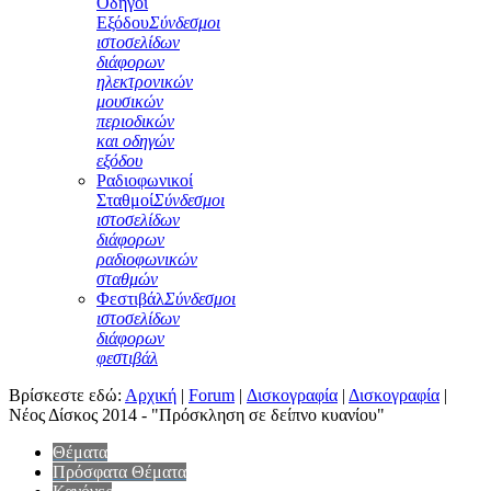
Οδηγοί
Εξόδου
Σύνδεσμοι
ιστοσελίδων
διάφορων
ηλεκτρονικών
μουσικών
περιοδικών
και οδηγών
εξόδου
Ραδιοφωνικοί
Σταθμοί
Σύνδεσμοι
ιστοσελίδων
διάφορων
ραδιοφωνικών
σταθμών
Φεστιβάλ
Σύνδεσμοι
ιστοσελίδων
διάφορων
φεστιβάλ
Βρίσκεστε εδώ:
Αρχική
|
Forum
|
Δισκογραφία
|
Δισκογραφία
|
Νέος Δίσκος 2014 - "Πρόσκληση σε δείπνο κυανίου"
Θέματα
Πρόσφατα Θέματα