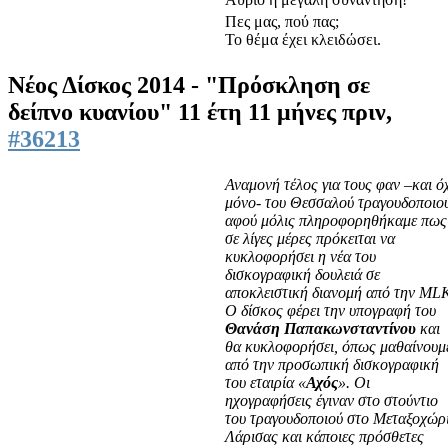
Πες μας, πού πας;
Το θέμα έχει κλειδώσει.
Νέος Δίσκος 2014 - "Πρόσκληση σε
δείπνο κυανίου"
11 έτη 11 μήνες πριν,
#36213
Αναμονή τέλος για τους φαν –και ό
μόνο- του Θεσσαλού τραγουδοποιο
αφού μόλις πληροφορηθήκαμε πως
σε λίγες μέρες πρόκειται να
κυκλοφορήσει η νέα του
δισκογραφική δουλειά σε
αποκλειστική διανομή από την ML
Ο δίσκος φέρει την υπογραφή του
Θανάση Παπακωνσταντίνου
και
θα κυκλοφορήσει, όπως μαθαίνουμ
από την προσωπική δισκογραφική
του εταιρία «
Αχός
». Οι
ηχογραφήσεις έγιναν στο στούντιο
του τραγουδοποιού στο Μεταξοχώρ
Λάρισας και κάποιες πρόσθετες