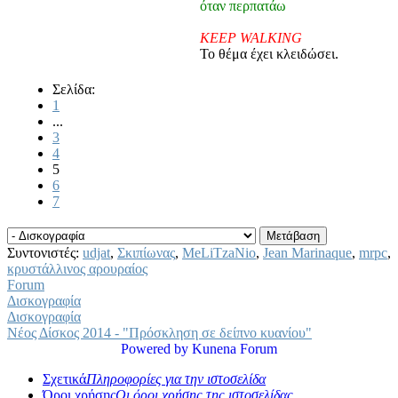
όταν περπατάω
KEEP WALKING
Το θέμα έχει κλειδώσει.
Σελίδα:
1
...
3
4
5
6
7
Συντονιστές:
udjat
,
Σκιπίωνας
,
MeLiTzaNio
,
Jean Marinaque
,
mrpc
,
κρυστάλλινος αρουραίος
Forum
Δισκογραφία
Δισκογραφία
Νέος Δίσκος 2014 - "Πρόσκληση σε δείπνο κυανίου"
Powered by
Kunena Forum
Σχετικά
Πληροφορίες για την ιστοσελίδα
Όροι χρήσης
Οι όροι χρήσης της ιστοσελίδας