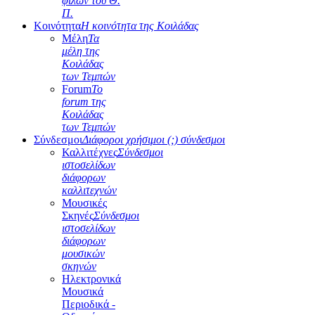
φίλων του Θ.
Π.
Κοινότητα
Η κοινότητα της Κοιλάδας
Μέλη
Τα
μέλη της
Κοιλάδας
των Τεμπών
Forum
Το
forum της
Κοιλάδας
των Τεμπών
Σύνδεσμοι
Διάφοροι χρήσιμοι (;) σύνδεσμοι
Καλλιτέχνες
Σύνδεσμοι
ιστοσελίδων
διάφορων
καλλιτεχνών
Μουσικές
Σκηνές
Σύνδεσμοι
ιστοσελίδων
διάφορων
μουσικών
σκηνών
Ηλεκτρονικά
Μουσικά
Περιοδικά -