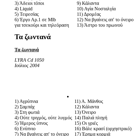
3) Άδειοι τόποι
9) Κάλαντα
4) Liquid
10) Αγία Νοσταλγία
5) Τειρεσίας
11) Δρομέας
6) Έργο Αρ.1 σε Mlb
12) Να βγαίνεις απ' το όνειρο
για τσεκούρι και τηλεόραση
13) Άστρο του πρωινού
Τα ζωντανά
Τα ζωντανά
LYRA Cd 1050
Ιούλιος 2004
1) Αγρύπνια
11) Α. Μάνθος
2) Σαμπάχ
12) Κάλαντα
3) Στη φωτιά
13) Όνειρο
4) Ούτε τριγμός, ούτε λυγμός
14) Παλιά πληγή
5) Ήμερος ύπνος
15) Οι γριές
6) Ενύπνιο
16) Βάλε κρασί (ορχηστρικό)
7) Να βγαίνεις απ' το όνειρο
17) Έρημα κορμιά