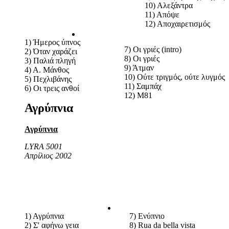
10) Αλεξάντρα
11) Απόψε
12) Αποχαιρετισμός
1) Ήμερος ύπνος
7) Οι γριές (intro)
2) Όταν χαράζει
8) Οι γριές
3) Παλιά πληγή
9) Άτμαν
4) Α. Μάνθος
10) Ούτε τριγμός, ούτε λυγμός
5) Πεχλιβάνης
11) Σαμπάχ
6) Οι τρεις ανθοί
12) M81
Αγρύπνια
Αγρύπνια
LYRA 5001
Απρίλιος 2002
1) Αγρύπνια
7) Ενύπνιο
2) Σ' αφήνω γεια
8) Rua da bella vista