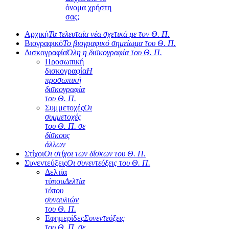
όνομα χρήστη
σας;
Αρχική
Τα τελευταία νέα σχετικά με τον Θ. Π.
Βιογραφικό
Το βιογραφικό σημείωμα του Θ. Π.
Δισκογραφία
Όλη η δισκογραφία του Θ. Π.
Προσωπική
δισκογραφία
Η
προσωπική
δισκογραφία
του Θ. Π.
Συμμετοχές
Οι
συμμετοχές
του Θ. Π. σε
δίσκους
άλλων
Στίχοι
Οι στίχοι των δίσκων του Θ. Π.
Συνεντεύξεις
Οι συνεντεύξεις του Θ. Π.
Δελτία
τύπου
Δελτία
τύπου
συναυλιών
του Θ. Π.
Εφημερίδες
Συνεντεύξεις
του Θ. Π. σε