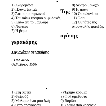
1) Ανδρομέδα
8) Δέντρο μοναχό
2) Πλάνα ξενιτιά
9) Η τράτα
Της
3) Άστρο του πρωινού
10) Οι καλογέροι
4) Του κάτω κόσμου οι φυλακές
11) Όσοι
5) Κάτω απ' το μαξιλάρι
12) Οι πότες της
6) Νυχτέρι
στρογγυλής τραπέζης
7) Η βέρα
αγάπης
γερακάρης
Της αγάπης γερακάρης
LYRA 4856
Οκτώβριος 1996
1) Στη φωτιά
7) Έρημα κορμιά
2) Φεϊρούζ
8) Φιλί αμέθυστο
3) Μαλαματένια μου ζωή
9) Βάρδια
4) Όταν τραγουδάω
10) Σώμα που χορεύεις