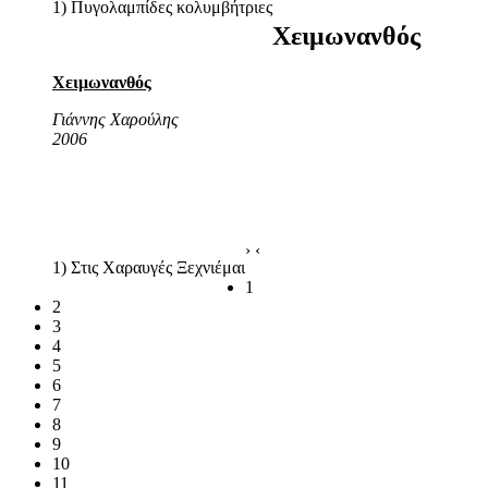
1) Πυγολαμπίδες κολυμβήτριες
Χειμωνανθός
Χειμωνανθός
Γιάννης Χαρούλης
2006
›
‹
1) Στις Χαραυγές Ξεχνιέμαι
1
2
3
4
5
6
7
8
9
10
11