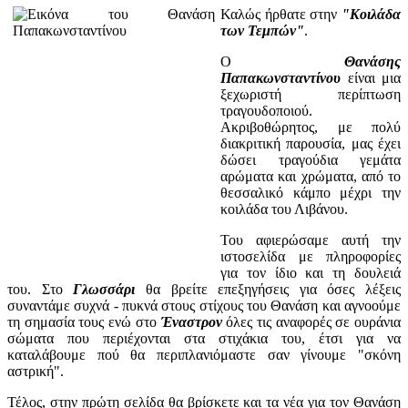
Καλώς ήρθατε στην
"Κοιλάδα
των Τεμπών"
.
Ο
Θανάσης
Παπακωνσταντίνου
είναι μια
ξεχωριστή περίπτωση
τραγουδοποιού.
Ακριβοθώρητος, με πολύ
διακριτική παρουσία, μας έχει
δώσει τραγούδια γεμάτα
αρώματα και χρώματα, από το
θεσσαλικό κάμπο μέχρι την
κοιλάδα του Λιβάνου.
Του αφιερώσαμε αυτή την
ιστοσελίδα με πληροφορίες
για τον ίδιο και τη δουλειά
του. Στο
Γλωσσάρι
θα βρείτε επεξηγήσεις για όσες λέξεις
συναντάμε συχνά - πυκνά στους στίχους του Θανάση και αγνοούμε
τη σημασία τους ενώ στο
Έναστρον
όλες τις αναφορές σε ουράνια
σώματα που περιέχονται στα στιχάκια του, έτσι για να
καταλάβουμε πού θα περιπλανιόμαστε σαν γίνουμε "σκόνη
αστρική".
Τέλος, στην πρώτη σελίδα θα βρίσκετε και τα νέα για τον Θανάση