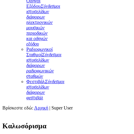
Οδηγοί
Εξόδου
Σύνδεσμοι
ιστοσελίδων
διάφορων
ηλεκτρονικών
μουσικών
περιοδικών
και οδηγών
εξόδου
Ραδιοφωνικοί
Σταθμοί
Σύνδεσμοι
ιστοσελίδων
διάφορων
ραδιοφωνικών
σταθμών
Φεστιβάλ
Σύνδεσμοι
ιστοσελίδων
διάφορων
φεστιβάλ
Βρίσκεστε εδώ:
Αρχική
|
Super User
Καλωσόρισμα