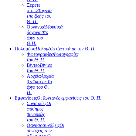
Ξέρετε
ότι...
Στοιχεία
της ζωής του
Θ. Π.
Οργανικά
Μουσικά
όργανα στο
έργο του
Θ.Π.
Πολυμέσα
Πολυμέσα σχετικά με τον Θ. Π.
Φωτογραφίες
Φωτογραφίες
του Θ. Π.
Βίντεο
Βίντεο
του Θ. Π.
Αρχεία
Αρχεία
σχετικά με το
έργο του Θ.
Π.
Εμφανίσεις
Οι ζωντανές εμφανίσεις του Θ. Π.
Συναυλίες
Οι
επίσημες
συναυλίες
του Θ. Π.
Θανασοσυνάξεις
Οι
συνάξεις των