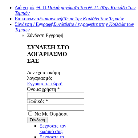
Διά χειρός Θ. Π.
Παλιά μηνύματα του Θ. Π. στην Κοιλάδα των
Τεμπών
Επικοινωνία
Επικοινωνήστε με την Κοιλάδα των Τεμπών
Σύνδεση / Εγγραφή
Συνδεθείτε / εγγραφείτε στην Κοιλάδα των
Τεμπών
Σύνδεση
Εγγραφή
ΣΥΝΔΕΣΗ ΣΤΟ
ΛΟΓΑΡΙΑΣΜΟ
ΣΑΣ
Δεν έχετε ακόμη
λογαριασμό;
Εγγραφείτε τώρα!
Όνομα χρήστη *
Κωδικός *
Να Με Θυμάσαι
Ξεχάσατε τον
κωδικό σας;
Ξεχάσατε το