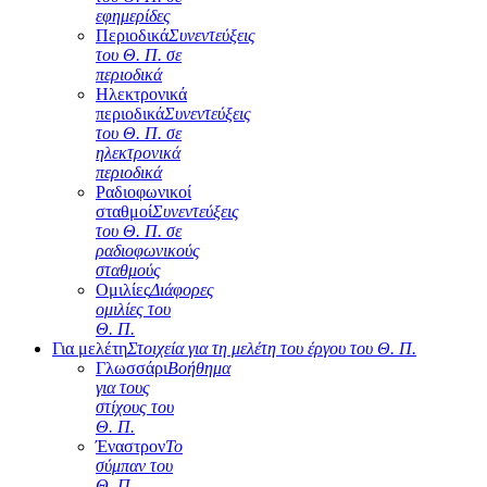
εφημερίδες
Περιοδικά
Συνεντεύξεις
του Θ. Π. σε
περιοδικά
Ηλεκτρονικά
περιοδικά
Συνεντεύξεις
του Θ. Π. σε
ηλεκτρονικά
περιοδικά
Ραδιοφωνικοί
σταθμοί
Συνεντεύξεις
του Θ. Π. σε
ραδιοφωνικούς
σταθμούς
Ομιλίες
Διάφορες
ομιλίες του
Θ. Π.
Για μελέτη
Στοιχεία για τη μελέτη του έργου του Θ. Π.
Γλωσσάρι
Βοήθημα
για τους
στίχους του
Θ. Π.
Έναστρον
Το
σύμπαν του
Θ. Π.