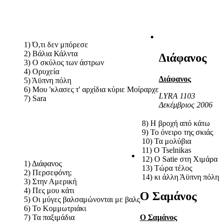
1) Ό,τι δεν μπόρεσε
2) Βάλια Κάλντα
Διάφανος
3) Ο σκύλος των άστρων
4) Ορυχεία
Διάφανος
5) Άϋπνη πόλη
6) Μου 'κλασες τ' αρχίδια κύριε Μοίραρχε
LYRA 1103
7) Sara
Δεκέμβριος 2006
8) Η βροχή από κάτω
9) Το όνειρο της σκιάς
10) Τα μολύβια
11) Ο Tselnikas
12) Ο Satie στη Χιμάρα
1) Διάφανος
13) Τώρα τέλος
2) Περσεφόνη;
14) κι άλλη Άϋπνη πόλη
3) Στην Αμερική
4) Πες μου κάτι
Ο Σαμάνος
5) Οι μύγες βαλσαμώνονται με βαλς
6) Το Κομμωτριάκι
7) Τα παξιμάδια
Ο Σαμάνος