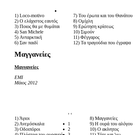
1) Loco-motivo
7) Του έρωτα και του Θανάτου
2) Ο ελάχιστος εαυτός
8) Ομίχλη
3) Ποιος θα με θυμάται
9) Ερώτηση κρίσεως
4) San Michele
10) Σιμούν
5) Ανταρκτική
11) Φέγγαρος
6) Σαν παιδί
12) Τα τραγούδια που έγραψα
Μαγγανείες
Μαγγανείες
EMI
Μάιος 2012
›
‹
1) Άγιοι
8) Μαγγανείες
2) Ανεμόσκαλα
1
9) Η ουρά του αλόγου
3) Οδοιπόροι
2
10) Ο ακίνητος
4) Πλύστρα του ουρανού
3
11) Τότε και 'γω