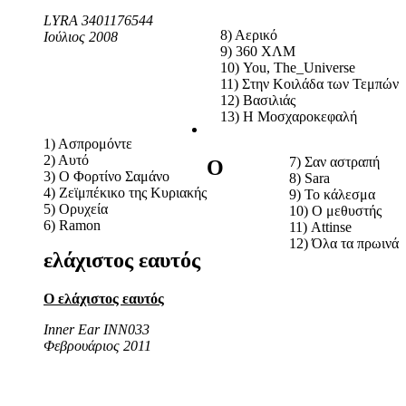
LYRA 3401176544
8) Αερικό
Ιούλιος 2008
9) 360 ΧΛΜ
10) You, The_Universe
11) Στην Κοιλάδα των Τεμπών
12) Βασιλιάς
13) H Μοσχαροκεφαλή
1) Ασπρομόντε
2) Αυτό
7) Σαν αστραπή
Ο
3) Ο Φορτίνο Σαμάνο
8) Sara
4) Ζεϊμπέκικο της Κυριακής
9) Το κάλεσμα
5) Ορυχεία
10) Ο μεθυστής
6) Ramon
11) Attinse
12) Όλα τα πρωινά
ελάχιστος εαυτός
Ο ελάχιστος εαυτός
Inner Ear INN033
Φεβρουάριος 2011