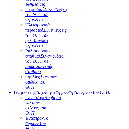
εφημερίδες
Περιοδικά
Συνεντεύξεις
του Θ. Π. σε
περιοδικά
Ηλεκτρονικά
περιοδικά
Συνεντεύξεις
του Θ. Π. σε
ηλεκτρονικά
περιοδικά
Ραδιοφωνικοί
σταθμοί
Συνεντεύξεις
του Θ. Π. σε
ραδιοφωνικούς
σταθμούς
Ομιλίες
Διάφορες
ομιλίες του
Θ. Π.
Για μελέτη
Στοιχεία για τη μελέτη του έργου του Θ. Π.
Γλωσσάρι
Βοήθημα
για τους
στίχους του
Θ. Π.
Έναστρον
Το
σύμπαν του
Θ. Π.