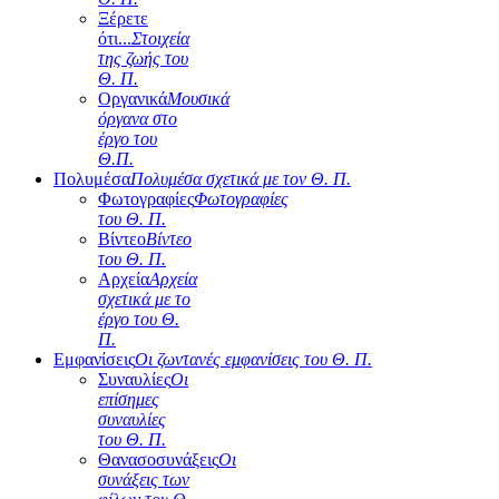
Ξέρετε
ότι...
Στοιχεία
της ζωής του
Θ. Π.
Οργανικά
Μουσικά
όργανα στο
έργο του
Θ.Π.
Πολυμέσα
Πολυμέσα σχετικά με τον Θ. Π.
Φωτογραφίες
Φωτογραφίες
του Θ. Π.
Βίντεο
Βίντεο
του Θ. Π.
Αρχεία
Αρχεία
σχετικά με το
έργο του Θ.
Π.
Εμφανίσεις
Οι ζωντανές εμφανίσεις του Θ. Π.
Συναυλίες
Οι
επίσημες
συναυλίες
του Θ. Π.
Θανασοσυνάξεις
Οι
συνάξεις των