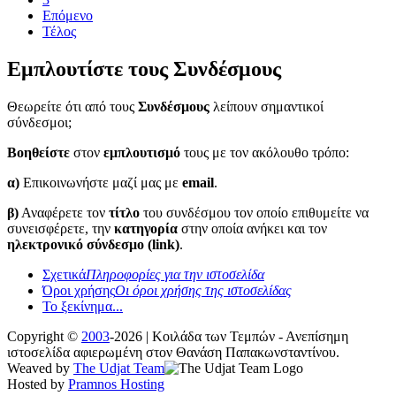
Επόμενο
Τέλος
Εμπλουτίστε τους Συνδέσμους
Θεωρείτε ότι από τους
Συνδέσμους
λείπουν σημαντικοί
σύνδεσμοι;
Βοηθείστε
στον
εμπλουτισμό
τους με τον ακόλουθο τρόπο:
α)
Επικοινωνήστε μαζί μας με
email
.
β)
Αναφέρετε τον
τίτλο
του συνδέσμου τον οποίο επιθυμείτε να
συνεισφέρετε, την
κατηγορία
στην οποία ανήκει και τον
ηλεκτρονικό σύνδεσμο (link)
.
Σχετικά
Πληροφορίες για την ιστοσελίδα
Όροι χρήσης
Οι όροι χρήσης της ιστοσελίδας
Το ξεκίνημα...
Copyright ©
2003
-2026 | Κοιλάδα των Τεμπών - Ανεπίσημη
ιστοσελίδα αφιερωμένη στον Θανάση Παπακωνσταντίνου.
Weaved by
The Udjat Team
Hosted by
Pramnos Hosting