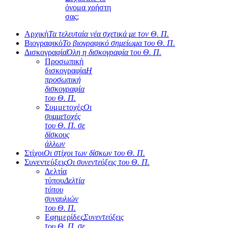
όνομα χρήστη
σας;
Αρχική
Τα τελευταία νέα σχετικά με τον Θ. Π.
Βιογραφικό
Το βιογραφικό σημείωμα του Θ. Π.
Δισκογραφία
Όλη η δισκογραφία του Θ. Π.
Προσωπική
δισκογραφία
Η
προσωπική
δισκογραφία
του Θ. Π.
Συμμετοχές
Οι
συμμετοχές
του Θ. Π. σε
δίσκους
άλλων
Στίχοι
Οι στίχοι των δίσκων του Θ. Π.
Συνεντεύξεις
Οι συνεντεύξεις του Θ. Π.
Δελτία
τύπου
Δελτία
τύπου
συναυλιών
του Θ. Π.
Εφημερίδες
Συνεντεύξεις
του Θ. Π. σε