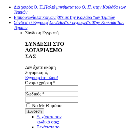
Διά χειρός Θ. Π.
Παλιά μηνύματα του Θ. Π. στην Κοιλάδα των
Τεμπών
Επικοινωνία
Επικοινωνήστε με την Κοιλάδα των Τεμπών
Σύνδεση / Εγγραφή
Συνδεθείτε / εγγραφείτε στην Κοιλάδα των
Τεμπών
Σύνδεση
Εγγραφή
ΣΥΝΔΕΣΗ ΣΤΟ
ΛΟΓΑΡΙΑΣΜΟ
ΣΑΣ
Δεν έχετε ακόμη
λογαριασμό;
Εγγραφείτε τώρα!
Όνομα χρήστη *
Κωδικός *
Να Με Θυμάσαι
Ξεχάσατε τον
κωδικό σας;
Ξεχάσατε το