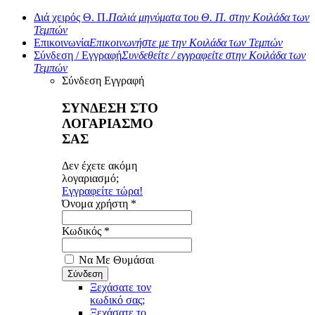
Διά χειρός Θ. Π.
Παλιά μηνύματα του Θ. Π. στην Κοιλάδα των
Τεμπών
Επικοινωνία
Επικοινωνήστε με την Κοιλάδα των Τεμπών
Σύνδεση / Εγγραφή
Συνδεθείτε / εγγραφείτε στην Κοιλάδα των
Τεμπών
Σύνδεση
Εγγραφή
ΣΥΝΔΕΣΗ ΣΤΟ
ΛΟΓΑΡΙΑΣΜΟ
ΣΑΣ
Δεν έχετε ακόμη
λογαριασμό;
Εγγραφείτε τώρα!
Όνομα χρήστη *
Κωδικός *
Να Με Θυμάσαι
Ξεχάσατε τον
κωδικό σας;
Ξεχάσατε το