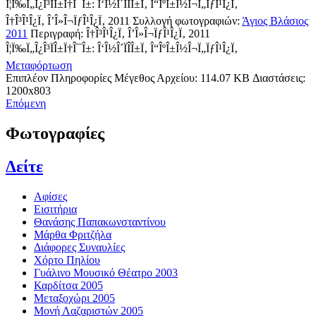
Î¦Ï‰Ï„Î¿Î³ÏÎ±Ï†Î¯Î±: Î‘Î½Î´ÏÎ­Î±Ï‚ Î“ÎºÎ±Î½Î¬Ï„ÏƒÎ¹Î¿Ï‚
Î†Î³Î¹Î¿Ï‚ Î’Î»Î¬ÏƒÎ¹Î¿Ï‚ 2011
Συλλογή φωτογραφιών:
Άγιος Βλάσιος
2011
Περιγραφή:
Î†Î³Î¹Î¿Ï‚ Î’Î»Î¬ÏƒÎ¹Î¿Ï‚ 2011
Î¦Ï‰Ï„Î¿Î³ÏÎ±Ï†Î¯Î±: Î‘Î½Î´ÏÎ­Î±Ï‚ Î“ÎºÎ±Î½Î¬Ï„ÏƒÎ¹Î¿Ï‚
Μεταφόρτωση
Επιπλέον Πληροφορίες
Μέγεθος Αρχείου:
114.07 KB
Διαστάσεις:
1200x803
Επόμενη
Φωτογραφίες
Δείτε
Αφίσες
Εισιτήρια
Θανάσης Παπακωνσταντίνου
Μάρθα Φριτζήλα
Διάφορες Συναυλίες
Χόρτο Πηλίου
Γυάλινο Μουσικό Θέατρο 2003
Καρδίτσα 2005
Μεταξοχώρι 2005
Μονή Λαζαριστών 2005