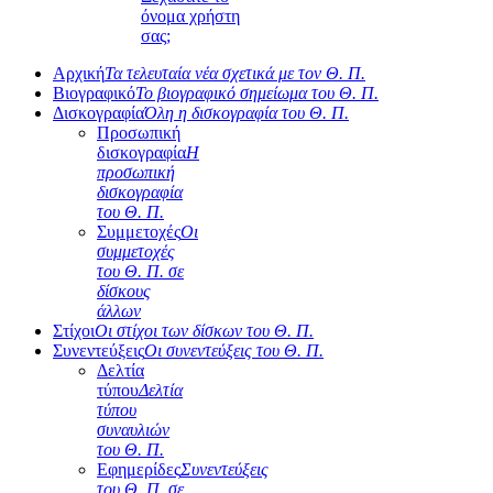
όνομα χρήστη
σας;
Αρχική
Τα τελευταία νέα σχετικά με τον Θ. Π.
Βιογραφικό
Το βιογραφικό σημείωμα του Θ. Π.
Δισκογραφία
Όλη η δισκογραφία του Θ. Π.
Προσωπική
δισκογραφία
Η
προσωπική
δισκογραφία
του Θ. Π.
Συμμετοχές
Οι
συμμετοχές
του Θ. Π. σε
δίσκους
άλλων
Στίχοι
Οι στίχοι των δίσκων του Θ. Π.
Συνεντεύξεις
Οι συνεντεύξεις του Θ. Π.
Δελτία
τύπου
Δελτία
τύπου
συναυλιών
του Θ. Π.
Εφημερίδες
Συνεντεύξεις
του Θ. Π. σε