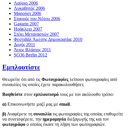
Λαύριο 2006
Λυκαβητός 2006
Μαρούσι 2006
Σταυρός του Νότου 2006
Gagarin 2007
Ηράκλειο 2007
Στέκι Μεταναστών 2007
Φεστιβάλ Άμεσης Δημοκρατίας 2010
Δοχός 2011
Άγιος Βλάσιος 2011
SO36 Berlin 2012
Εμπλουτίστε
Θεωρείτε ότι από τις
Φωτογραφίες
λείπουν φωτογραφίες από
συναυλίες τις οποίες έχετε παρακολουθήσει;
Βοηθείστε
στον
εμπλουτισμό
τους με τον ακόλουθο τρόπο:
α)
Επικοινωνήστε μαζί μας με
email
.
β)
Αναφέρετε τη
συναυλία
τις φωτογραφίες της οποίας επιθυμείτε
να συνεισφέρετε, την
ημερομηνία
διεξαγωγής της και τον
φωτογράφο
ο οποίος έκανε τη λήψη των φωτογραφιών.