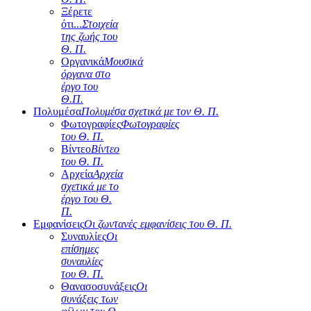
Ξέρετε
ότι...
Στοιχεία
της ζωής του
Θ. Π.
Οργανικά
Μουσικά
όργανα στο
έργο του
Θ.Π.
Πολυμέσα
Πολυμέσα σχετικά με τον Θ. Π.
Φωτογραφίες
Φωτογραφίες
του Θ. Π.
Βίντεο
Βίντεο
του Θ. Π.
Αρχεία
Αρχεία
σχετικά με το
έργο του Θ.
Π.
Εμφανίσεις
Οι ζωντανές εμφανίσεις του Θ. Π.
Συναυλίες
Οι
επίσημες
συναυλίες
του Θ. Π.
Θανασοσυνάξεις
Οι
συνάξεις των