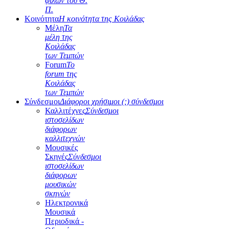
φίλων του Θ.
Π.
Κοινότητα
Η κοινότητα της Κοιλάδας
Μέλη
Τα
μέλη της
Κοιλάδας
των Τεμπών
Forum
Το
forum της
Κοιλάδας
των Τεμπών
Σύνδεσμοι
Διάφοροι χρήσιμοι (;) σύνδεσμοι
Καλλιτέχνες
Σύνδεσμοι
ιστοσελίδων
διάφορων
καλλιτεχνών
Μουσικές
Σκηνές
Σύνδεσμοι
ιστοσελίδων
διάφορων
μουσικών
σκηνών
Ηλεκτρονικά
Μουσικά
Περιοδικά -