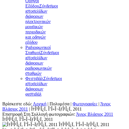
Οδηγοί
Εξόδου
Σύνδεσμοι
ιστοσελίδων
διάφορων
ηλεκτρονικών
μουσικών
περιοδικών
και οδηγών
εξόδου
Ραδιοφωνικοί
Σταθμοί
Σύνδεσμοι
ιστοσελίδων
διάφορων
ραδιοφωνικών
σταθμών
Φεστιβάλ
Σύνδεσμοι
ιστοσελίδων
διάφορων
φεστιβάλ
Βρίσκεστε εδώ:
Αρχική
|
Πολυμέσα
|
Φωτογραφίες
|
Άγιος
Βλάσιος 2011
|
Î†Î³Î¹Î¿Ï‚ Î’Î»Î¬ÏƒÎ¹Î¿Ï‚ 2011
Επιστροφή Στη Συλλογή φωτογραφιών:
Άγιος Βλάσιος 2011
Î†Î³Î¹Î¿Ï‚ Î’Î»Î¬ÏƒÎ¹Î¿Ï‚ 2011
Î†Î³Î¹Î¿Ï‚ Î’Î»Î¬ÏƒÎ¹Î¿Ï‚ 2011