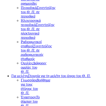
εφημερίδες
Περιοδικά
Συνεντεύξεις
του Θ. Π. σε
περιοδικά
Ηλεκτρονικά
περιοδικά
Συνεντεύξεις
του Θ. Π. σε
ηλεκτρονικά
περιοδικά
Ραδιοφωνικοί
σταθμοί
Συνεντεύξεις
του Θ. Π. σε
ραδιοφωνικούς
σταθμούς
Ομιλίες
Διάφορες
ομιλίες του
Θ. Π.
Για μελέτη
Στοιχεία για τη μελέτη του έργου του Θ. Π.
Γλωσσάρι
Βοήθημα
για τους
στίχους του
Θ. Π.
Έναστρον
Το
σύμπαν του
Θ. Π.