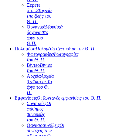
Ξέρετε
ότι...
Στοιχεία
της ζωής του
Θ. Π.
Οργανικά
Μουσικά
όργανα στο
έργο του
Θ.Π.
Πολυμέσα
Πολυμέσα σχετικά με τον Θ. Π.
Φωτογραφίες
Φωτογραφίες
του Θ. Π.
Βίντεο
Βίντεο
του Θ. Π.
Αρχεία
Αρχεία
σχετικά με το
έργο του Θ.
Π.
Εμφανίσεις
Οι ζωντανές εμφανίσεις του Θ. Π.
Συναυλίες
Οι
επίσημες
συναυλίες
του Θ. Π.
Θανασοσυνάξεις
Οι
συνάξεις των