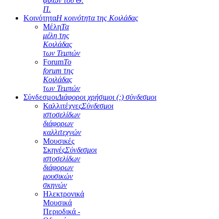
φίλων του Θ.
Π.
Κοινότητα
Η κοινότητα της Κοιλάδας
Μέλη
Τα
μέλη της
Κοιλάδας
των Τεμπών
Forum
Το
forum της
Κοιλάδας
των Τεμπών
Σύνδεσμοι
Διάφοροι χρήσιμοι (;) σύνδεσμοι
Καλλιτέχνες
Σύνδεσμοι
ιστοσελίδων
διάφορων
καλλιτεχνών
Μουσικές
Σκηνές
Σύνδεσμοι
ιστοσελίδων
διάφορων
μουσικών
σκηνών
Ηλεκτρονικά
Μουσικά
Περιοδικά -