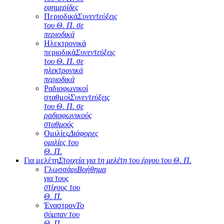
εφημερίδες
Περιοδικά
Συνεντεύξεις
του Θ. Π. σε
περιοδικά
Ηλεκτρονικά
περιοδικά
Συνεντεύξεις
του Θ. Π. σε
ηλεκτρονικά
περιοδικά
Ραδιοφωνικοί
σταθμοί
Συνεντεύξεις
του Θ. Π. σε
ραδιοφωνικούς
σταθμούς
Ομιλίες
Διάφορες
ομιλίες του
Θ. Π.
Για μελέτη
Στοιχεία για τη μελέτη του έργου του Θ. Π.
Γλωσσάρι
Βοήθημα
για τους
στίχους του
Θ. Π.
Έναστρον
Το
σύμπαν του
Θ. Π.