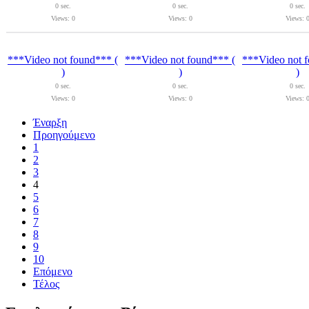
0 sec.
0 sec.
0 sec.
Views: 0
Views: 0
Views: 
***Video not found*** (
***Video not found*** (
***Video not 
)
)
)
0 sec.
0 sec.
0 sec.
Views: 0
Views: 0
Views: 
Έναρξη
Προηγούμενο
1
2
3
4
5
6
7
8
9
10
Επόμενο
Τέλος