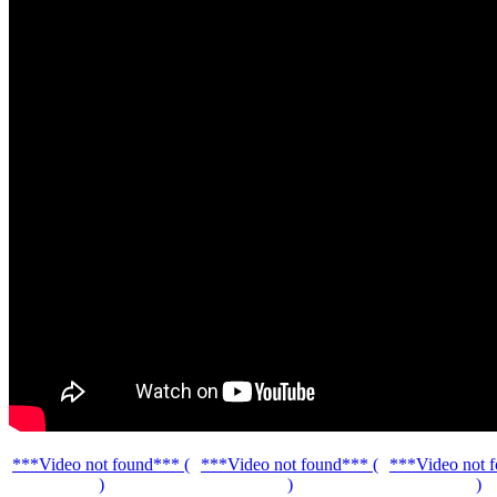
***Video not found*** (
***Video not found*** (
***Video not 
)
)
)