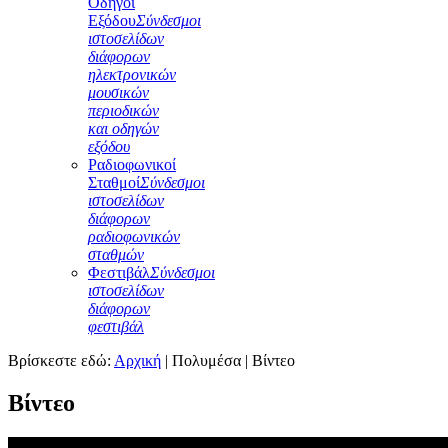
Οδηγοί
Εξόδου
Σύνδεσμοι
ιστοσελίδων
διάφορων
ηλεκτρονικών
μουσικών
περιοδικών
και οδηγών
εξόδου
Ραδιοφωνικοί
Σταθμοί
Σύνδεσμοι
ιστοσελίδων
διάφορων
ραδιοφωνικών
σταθμών
Φεστιβάλ
Σύνδεσμοι
ιστοσελίδων
διάφορων
φεστιβάλ
Βρίσκεστε εδώ:
Αρχική
|
Πολυμέσα
|
Βίντεο
Βίντεο