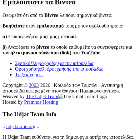
Εμπλουτίστε τα Βίντεο
Θεωρείτε ότι από τα
Βίντεο
λείπουν σημαντικά βίντεο;
Βοηθείστε
στον
εμπλουτισμό
τους με τον ακόλουθο τρόπο:
α)
Επικοινωνήστε μαζί μας με
email
.
β)
Αναφέρετε το
βίντεο
το οποίο επιθυμείτε να συνεισφέρετε και
τον
ηλεκτρονικό σύνδεσμο (link)
στο
YouTube
.
Σχετικά
Πληροφορίες για την ιστοσελίδα
Όροι χρήσης
Οι όροι χρήσης της ιστοσελίδας
Το ξεκίνημα...
Copyright ©
2003
-2026 | Κοιλάδα των Τεμπών - Ανεπίσημη
ιστοσελίδα αφιερωμένη στον Θανάση Παπακωνσταντίνου.
Weaved by
The Udjat Team
Hosted by
Pramnos Hosting
The Udjat Team Info
::
udjat.no-ip.org
::
Η Udjat Team ευθύνεται για τη δημιουργία αυτής της ιστοσελίδας.