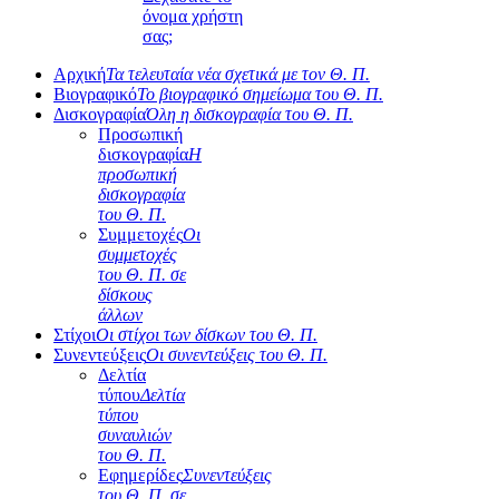
όνομα χρήστη
σας;
Αρχική
Τα τελευταία νέα σχετικά με τον Θ. Π.
Βιογραφικό
Το βιογραφικό σημείωμα του Θ. Π.
Δισκογραφία
Όλη η δισκογραφία του Θ. Π.
Προσωπική
δισκογραφία
Η
προσωπική
δισκογραφία
του Θ. Π.
Συμμετοχές
Οι
συμμετοχές
του Θ. Π. σε
δίσκους
άλλων
Στίχοι
Οι στίχοι των δίσκων του Θ. Π.
Συνεντεύξεις
Οι συνεντεύξεις του Θ. Π.
Δελτία
τύπου
Δελτία
τύπου
συναυλιών
του Θ. Π.
Εφημερίδες
Συνεντεύξεις
του Θ. Π. σε