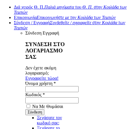
Διά χειρός Θ. Π.
Παλιά μηνύματα του Θ. Π. στην Κοιλάδα των
Τεμπών
Επικοινωνία
Επικοινωνήστε με την Κοιλάδα των Τεμπών
Σύνδεση / Εγγραφή
Συνδεθείτε / εγγραφείτε στην Κοιλάδα των
Τεμπών
Σύνδεση
Εγγραφή
ΣΥΝΔΕΣΗ ΣΤΟ
ΛΟΓΑΡΙΑΣΜΟ
ΣΑΣ
Δεν έχετε ακόμη
λογαριασμό;
Εγγραφείτε τώρα!
Όνομα χρήστη *
Κωδικός *
Να Με Θυμάσαι
Ξεχάσατε τον
κωδικό σας;
Ξεχάσατε το