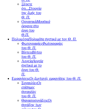
Ξέρετε
ότι...
Στοιχεία
της ζωής του
Θ. Π.
Οργανικά
Μουσικά
όργανα στο
έργο του
Θ.Π.
Πολυμέσα
Πολυμέσα σχετικά με τον Θ. Π.
Φωτογραφίες
Φωτογραφίες
του Θ. Π.
Βίντεο
Βίντεο
του Θ. Π.
Αρχεία
Αρχεία
σχετικά με το
έργο του Θ.
Π.
Εμφανίσεις
Οι ζωντανές εμφανίσεις του Θ. Π.
Συναυλίες
Οι
επίσημες
συναυλίες
του Θ. Π.
Θανασοσυνάξεις
Οι
συνάξεις των