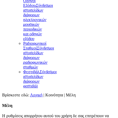
Οδηγοί
Εξόδου
Σύνδεσμοι
ιστοσελίδων
διάφορων
ηλεκτρονικών
μουσικών
περιοδικών
και οδηγών
εξόδου
Ραδιοφωνικοί
Σταθμοί
Σύνδεσμοι
ιστοσελίδων
διάφορων
ραδιοφωνικών
σταθμών
Φεστιβάλ
Σύνδεσμοι
ιστοσελίδων
διάφορων
φεστιβάλ
Βρίσκεστε εδώ:
Αρχική
|
Κοινότητα
|
Μέλη
Μέλη
Η ρυθμίσεις απορρήτου αυτού του χρήση δε σας επιτρέπουν να