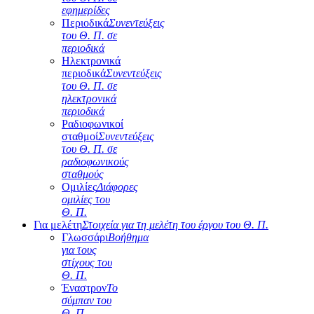
εφημερίδες
Περιοδικά
Συνεντεύξεις
του Θ. Π. σε
περιοδικά
Ηλεκτρονικά
περιοδικά
Συνεντεύξεις
του Θ. Π. σε
ηλεκτρονικά
περιοδικά
Ραδιοφωνικοί
σταθμοί
Συνεντεύξεις
του Θ. Π. σε
ραδιοφωνικούς
σταθμούς
Ομιλίες
Διάφορες
ομιλίες του
Θ. Π.
Για μελέτη
Στοιχεία για τη μελέτη του έργου του Θ. Π.
Γλωσσάρι
Βοήθημα
για τους
στίχους του
Θ. Π.
Έναστρον
Το
σύμπαν του
Θ. Π.