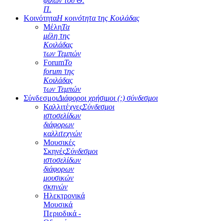
φίλων του Θ.
Π.
Κοινότητα
Η κοινότητα της Κοιλάδας
Μέλη
Τα
μέλη της
Κοιλάδας
των Τεμπών
Forum
Το
forum της
Κοιλάδας
των Τεμπών
Σύνδεσμοι
Διάφοροι χρήσιμοι (;) σύνδεσμοι
Καλλιτέχνες
Σύνδεσμοι
ιστοσελίδων
διάφορων
καλλιτεχνών
Μουσικές
Σκηνές
Σύνδεσμοι
ιστοσελίδων
διάφορων
μουσικών
σκηνών
Ηλεκτρονικά
Μουσικά
Περιοδικά -