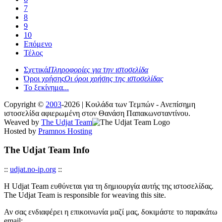
7
8
9
10
Επόμενο
Τέλος
Σχετικά
Πληροφορίες για την ιστοσελίδα
Όροι χρήσης
Οι όροι χρήσης της ιστοσελίδας
Το ξεκίνημα...
Copyright ©
2003
-2026 | Κοιλάδα των Τεμπών - Ανεπίσημη
ιστοσελίδα αφιερωμένη στον Θανάση Παπακωνσταντίνου.
Weaved by
The Udjat Team
Hosted by
Pramnos Hosting
The Udjat Team Info
::
udjat.no-ip.org
::
Η Udjat Team ευθύνεται για τη δημιουργία αυτής της ιστοσελίδας.
The Udjat Team is responsible for weaving this site.
Αν σας ενδιαφέρει η επικοινωνία μαζί μας, δοκιμάστε το παρακάτω
email: