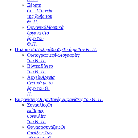
Ξέρετε
ότι...
Στοιχεία
της ζωής του
Θ. Π.
Οργανικά
Μουσικά
όργανα στο
έργο του
Θ.Π.
Πολυμέσα
Πολυμέσα σχετικά με τον Θ. Π.
Φωτογραφίες
Φωτογραφίες
του Θ. Π.
Βίντεο
Βίντεο
του Θ. Π.
Αρχεία
Αρχεία
σχετικά με το
έργο του Θ.
Π.
Εμφανίσεις
Οι ζωντανές εμφανίσεις του Θ. Π.
Συναυλίες
Οι
επίσημες
συναυλίες
του Θ. Π.
Θανασοσυνάξεις
Οι
συνάξεις των