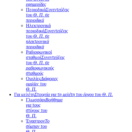
εφημερίδες
Περιοδικά
Συνεντεύξεις
του Θ. Π. σε
περιοδικά
Ηλεκτρονικά
περιοδικά
Συνεντεύξεις
του Θ. Π. σε
ηλεκτρονικά
περιοδικά
Ραδιοφωνικοί
σταθμοί
Συνεντεύξεις
του Θ. Π. σε
ραδιοφωνικούς
σταθμούς
Ομιλίες
Διάφορες
ομιλίες του
Θ. Π.
Για μελέτη
Στοιχεία για τη μελέτη του έργου του Θ. Π.
Γλωσσάρι
Βοήθημα
για τους
στίχους του
Θ. Π.
Έναστρον
Το
σύμπαν του
Θ. Π.