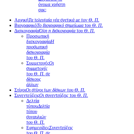
όνομα χρήστη
σας;
Αρχική
Τα τελευταία νέα σχετικά με τον Θ. Π.
Βιογραφικό
Το βιογραφικό σημείωμα του Θ. Π.
Δισκογραφία
Όλη η δισκογραφία του Θ. Π.
Προσωπική
δισκογραφία
Η
προσωπική
δισκογραφία
του Θ. Π.
Συμμετοχές
Οι
συμμετοχές
του Θ. Π. σε
δίσκους
άλλων
Στίχοι
Οι στίχοι των δίσκων του Θ. Π.
Συνεντεύξεις
Οι συνεντεύξεις του Θ. Π.
Δελτία
τύπου
Δελτία
τύπου
συναυλιών
του Θ. Π.
Εφημερίδες
Συνεντεύξεις
του Θ. Π. σε