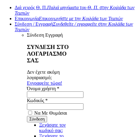
Διά χειρός Θ. Π.
Παλιά μηνύματα του Θ. Π. στην Κοιλάδα των
Τεμπών
Επικοινωνία
Επικοινωνήστε με την Κοιλάδα των Τεμπών
Σύνδεση / Εγγραφή
Συνδεθείτε / εγγραφείτε στην Κοιλάδα των
Τεμπών
Σύνδεση
Εγγραφή
ΣΥΝΔΕΣΗ ΣΤΟ
ΛΟΓΑΡΙΑΣΜΟ
ΣΑΣ
Δεν έχετε ακόμη
λογαριασμό;
Εγγραφείτε τώρα!
Όνομα χρήστη *
Κωδικός *
Να Με Θυμάσαι
Ξεχάσατε τον
κωδικό σας;
Ξεχάσατε το