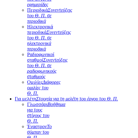
εφημερίδες
Περιοδικά
Συνεντεύξεις
του Θ. Π. σε
περιοδικά
Ηλεκτρονικά
περιοδικά
Συνεντεύξεις
του Θ. Π. σε
ηλεκτρονικά
περιοδικά
Ραδιοφωνικοί
σταθμοί
Συνεντεύξεις
του Θ. Π. σε
ραδιοφωνικούς
σταθμούς
Ομιλίες
Διάφορες
ομιλίες του
Θ. Π.
Για μελέτη
Στοιχεία για τη μελέτη του έργου του Θ. Π.
Γλωσσάρι
Βοήθημα
για τους
στίχους του
Θ. Π.
Έναστρον
Το
σύμπαν του
Θ. Π.