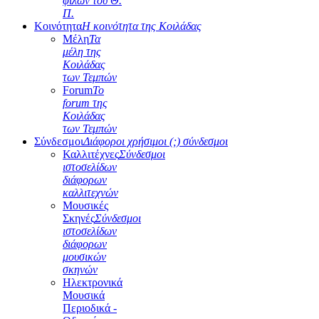
φίλων του Θ.
Π.
Κοινότητα
Η κοινότητα της Κοιλάδας
Μέλη
Τα
μέλη της
Κοιλάδας
των Τεμπών
Forum
Το
forum της
Κοιλάδας
των Τεμπών
Σύνδεσμοι
Διάφοροι χρήσιμοι (;) σύνδεσμοι
Καλλιτέχνες
Σύνδεσμοι
ιστοσελίδων
διάφορων
καλλιτεχνών
Μουσικές
Σκηνές
Σύνδεσμοι
ιστοσελίδων
διάφορων
μουσικών
σκηνών
Ηλεκτρονικά
Μουσικά
Περιοδικά -