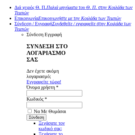
Διά χειρός Θ. Π.
Παλιά μηνύματα του Θ. Π. στην Κοιλάδα των
Τεμπών
Επικοινωνία
Επικοινωνήστε με την Κοιλάδα των Τεμπών
Σύνδεση / Εγγραφή
Συνδεθείτε / εγγραφείτε στην Κοιλάδα των
Τεμπών
Σύνδεση
Εγγραφή
ΣΥΝΔΕΣΗ ΣΤΟ
ΛΟΓΑΡΙΑΣΜΟ
ΣΑΣ
Δεν έχετε ακόμη
λογαριασμό;
Εγγραφείτε τώρα!
Όνομα χρήστη *
Κωδικός *
Να Με Θυμάσαι
Ξεχάσατε τον
κωδικό σας;
Ξεχάσατε το