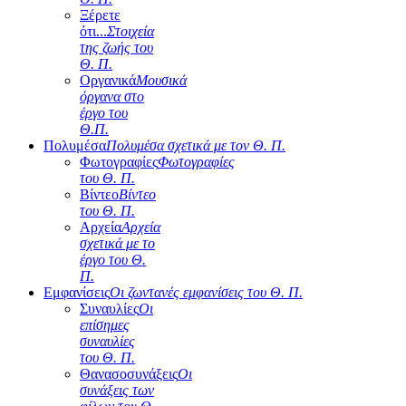
Ξέρετε
ότι...
Στοιχεία
της ζωής του
Θ. Π.
Οργανικά
Μουσικά
όργανα στο
έργο του
Θ.Π.
Πολυμέσα
Πολυμέσα σχετικά με τον Θ. Π.
Φωτογραφίες
Φωτογραφίες
του Θ. Π.
Βίντεο
Βίντεο
του Θ. Π.
Αρχεία
Αρχεία
σχετικά με το
έργο του Θ.
Π.
Εμφανίσεις
Οι ζωντανές εμφανίσεις του Θ. Π.
Συναυλίες
Οι
επίσημες
συναυλίες
του Θ. Π.
Θανασοσυνάξεις
Οι
συνάξεις των