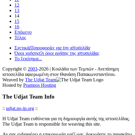
12
13
14
15
16
Επόμενο
Τέλος
Σχετικά
Πληροφορίες για την ιστοσελίδα
Όροι χρήσης
Οι όροι χρήσης της ιστοσελίδας
Το ξεκίνημα...
Copyright ©
2003
-2026 | Κοιλάδα των Τεμπών - Ανεπίσημη
ιστοσελίδα αφιερωμένη στον Θανάση Παπακωνσταντίνου.
Weaved by
The Udjat Team
Hosted by
Pramnos Hosting
The Udjat Team Info
::
udjat.no-ip.org
::
Η Udjat Team ευθύνεται για τη δημιουργία αυτής της ιστοσελίδας.
The Udjat Team is responsible for weaving this site.
Αν σας ενδιαφέρει η επικοινωνία μαζί μας, δοκιμάστε το παρακάτω