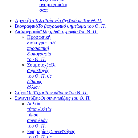
όνομα χρήστη
σας;
Αρχική
Τα τελευταία νέα σχετικά με τον Θ. Π.
Βιογραφικό
Το βιογραφικό σημείωμα του Θ. Π.
Δισκογραφία
Όλη η δισκογραφία του Θ. Π.
Προσωπική
δισκογραφία
Η
προσωπική
δισκογραφία
του Θ. Π.
Συμμετοχές
Οι
συμμετοχές
του Θ. Π. σε
δίσκους
άλλων
Στίχοι
Οι στίχοι των δίσκων του Θ. Π.
Συνεντεύξεις
Οι συνεντεύξεις του Θ. Π.
Δελτία
τύπου
Δελτία
τύπου
συναυλιών
του Θ. Π.
Εφημερίδες
Συνεντεύξεις
του Θ. Π. σε