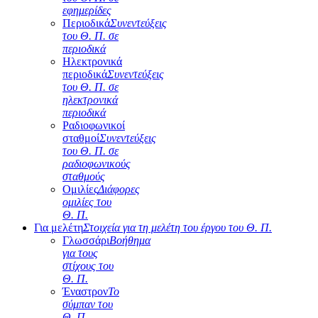
εφημερίδες
Περιοδικά
Συνεντεύξεις
του Θ. Π. σε
περιοδικά
Ηλεκτρονικά
περιοδικά
Συνεντεύξεις
του Θ. Π. σε
ηλεκτρονικά
περιοδικά
Ραδιοφωνικοί
σταθμοί
Συνεντεύξεις
του Θ. Π. σε
ραδιοφωνικούς
σταθμούς
Ομιλίες
Διάφορες
ομιλίες του
Θ. Π.
Για μελέτη
Στοιχεία για τη μελέτη του έργου του Θ. Π.
Γλωσσάρι
Βοήθημα
για τους
στίχους του
Θ. Π.
Έναστρον
Το
σύμπαν του
Θ. Π.