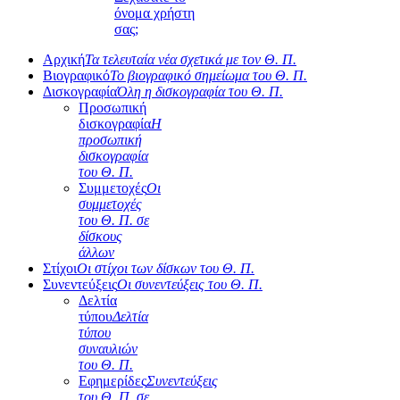
όνομα χρήστη
σας;
Αρχική
Τα τελευταία νέα σχετικά με τον Θ. Π.
Βιογραφικό
Το βιογραφικό σημείωμα του Θ. Π.
Δισκογραφία
Όλη η δισκογραφία του Θ. Π.
Προσωπική
δισκογραφία
Η
προσωπική
δισκογραφία
του Θ. Π.
Συμμετοχές
Οι
συμμετοχές
του Θ. Π. σε
δίσκους
άλλων
Στίχοι
Οι στίχοι των δίσκων του Θ. Π.
Συνεντεύξεις
Οι συνεντεύξεις του Θ. Π.
Δελτία
τύπου
Δελτία
τύπου
συναυλιών
του Θ. Π.
Εφημερίδες
Συνεντεύξεις
του Θ. Π. σε