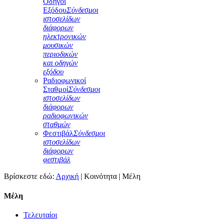
Οδηγοί
Εξόδου
Σύνδεσμοι
ιστοσελίδων
διάφορων
ηλεκτρονικών
μουσικών
περιοδικών
και οδηγών
εξόδου
Ραδιοφωνικοί
Σταθμοί
Σύνδεσμοι
ιστοσελίδων
διάφορων
ραδιοφωνικών
σταθμών
Φεστιβάλ
Σύνδεσμοι
ιστοσελίδων
διάφορων
φεστιβάλ
Βρίσκεστε εδώ:
Αρχική
|
Κοινότητα
|
Μέλη
Μέλη
Τελευταίοι