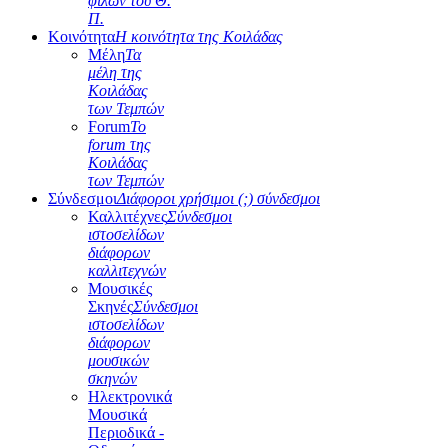
φίλων του Θ.
Π.
Κοινότητα
Η κοινότητα της Κοιλάδας
Μέλη
Τα
μέλη της
Κοιλάδας
των Τεμπών
Forum
Το
forum της
Κοιλάδας
των Τεμπών
Σύνδεσμοι
Διάφοροι χρήσιμοι (;) σύνδεσμοι
Καλλιτέχνες
Σύνδεσμοι
ιστοσελίδων
διάφορων
καλλιτεχνών
Μουσικές
Σκηνές
Σύνδεσμοι
ιστοσελίδων
διάφορων
μουσικών
σκηνών
Ηλεκτρονικά
Μουσικά
Περιοδικά -