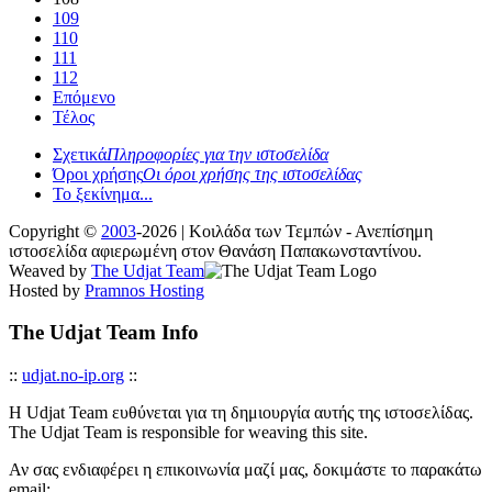
109
110
111
112
Επόμενο
Τέλος
Σχετικά
Πληροφορίες για την ιστοσελίδα
Όροι χρήσης
Οι όροι χρήσης της ιστοσελίδας
Το ξεκίνημα...
Copyright ©
2003
-2026 | Κοιλάδα των Τεμπών - Ανεπίσημη
ιστοσελίδα αφιερωμένη στον Θανάση Παπακωνσταντίνου.
Weaved by
The Udjat Team
Hosted by
Pramnos Hosting
The Udjat Team Info
::
udjat.no-ip.org
::
Η Udjat Team ευθύνεται για τη δημιουργία αυτής της ιστοσελίδας.
The Udjat Team is responsible for weaving this site.
Αν σας ενδιαφέρει η επικοινωνία μαζί μας, δοκιμάστε το παρακάτω
email: