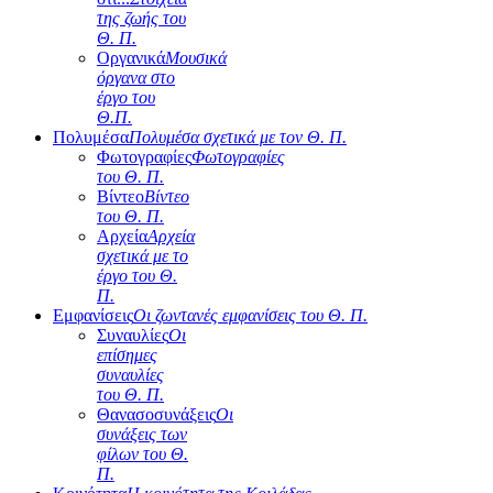
της ζωής του
Θ. Π.
Οργανικά
Μουσικά
όργανα στο
έργο του
Θ.Π.
Πολυμέσα
Πολυμέσα σχετικά με τον Θ. Π.
Φωτογραφίες
Φωτογραφίες
του Θ. Π.
Βίντεο
Βίντεο
του Θ. Π.
Αρχεία
Αρχεία
σχετικά με το
έργο του Θ.
Π.
Εμφανίσεις
Οι ζωντανές εμφανίσεις του Θ. Π.
Συναυλίες
Οι
επίσημες
συναυλίες
του Θ. Π.
Θανασοσυνάξεις
Οι
συνάξεις των
φίλων του Θ.
Π.