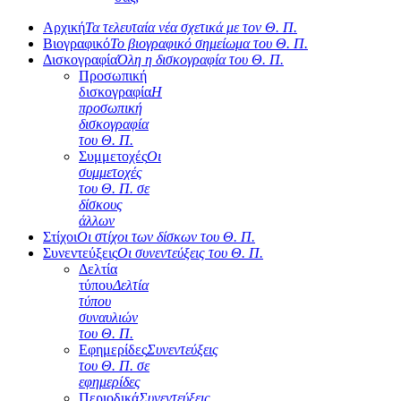
Αρχική
Τα τελευταία νέα σχετικά με τον Θ. Π.
Βιογραφικό
Το βιογραφικό σημείωμα του Θ. Π.
Δισκογραφία
Όλη η δισκογραφία του Θ. Π.
Προσωπική
δισκογραφία
Η
προσωπική
δισκογραφία
του Θ. Π.
Συμμετοχές
Οι
συμμετοχές
του Θ. Π. σε
δίσκους
άλλων
Στίχοι
Οι στίχοι των δίσκων του Θ. Π.
Συνεντεύξεις
Οι συνεντεύξεις του Θ. Π.
Δελτία
τύπου
Δελτία
τύπου
συναυλιών
του Θ. Π.
Εφημερίδες
Συνεντεύξεις
του Θ. Π. σε
εφημερίδες
Περιοδικά
Συνεντεύξεις