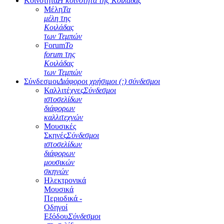
Κοινότητα
Η κοινότητα της Κοιλάδας
Μέλη
Τα
μέλη της
Κοιλάδας
των Τεμπών
Forum
Το
forum της
Κοιλάδας
των Τεμπών
Σύνδεσμοι
Διάφοροι χρήσιμοι (;) σύνδεσμοι
Καλλιτέχνες
Σύνδεσμοι
ιστοσελίδων
διάφορων
καλλιτεχνών
Μουσικές
Σκηνές
Σύνδεσμοι
ιστοσελίδων
διάφορων
μουσικών
σκηνών
Ηλεκτρονικά
Μουσικά
Περιοδικά -
Οδηγοί
Εξόδου
Σύνδεσμοι