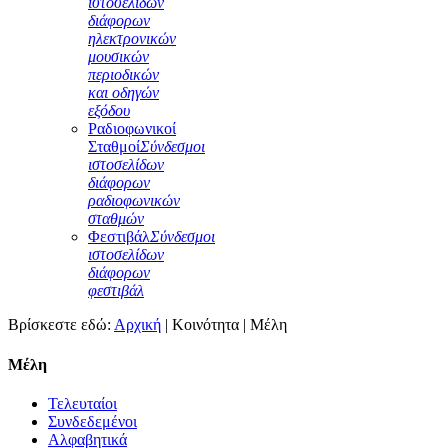
ιστοσελίδων
διάφορων
ηλεκτρονικών
μουσικών
περιοδικών
και οδηγών
εξόδου
Ραδιοφωνικοί
Σταθμοί
Σύνδεσμοι
ιστοσελίδων
διάφορων
ραδιοφωνικών
σταθμών
Φεστιβάλ
Σύνδεσμοι
ιστοσελίδων
διάφορων
φεστιβάλ
Βρίσκεστε εδώ:
Αρχική
|
Κοινότητα
|
Μέλη
Μέλη
Τελευταίοι
Συνδεδεμένοι
Αλφαβητικά