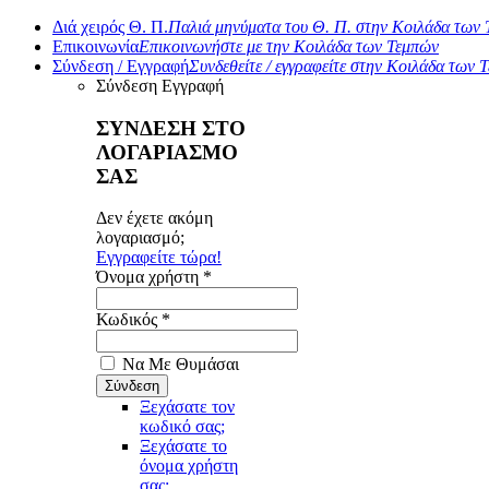
Διά χειρός Θ. Π.
Παλιά μηνύματα του Θ. Π. στην Κοιλάδα των
Επικοινωνία
Επικοινωνήστε με την Κοιλάδα των Τεμπών
Σύνδεση / Εγγραφή
Συνδεθείτε / εγγραφείτε στην Κοιλάδα των 
Σύνδεση
Εγγραφή
ΣΥΝΔΕΣΗ ΣΤΟ
ΛΟΓΑΡΙΑΣΜΟ
ΣΑΣ
Δεν έχετε ακόμη
λογαριασμό;
Εγγραφείτε τώρα!
Όνομα χρήστη *
Κωδικός *
Να Με Θυμάσαι
Ξεχάσατε τον
κωδικό σας;
Ξεχάσατε το
όνομα χρήστη
σας;