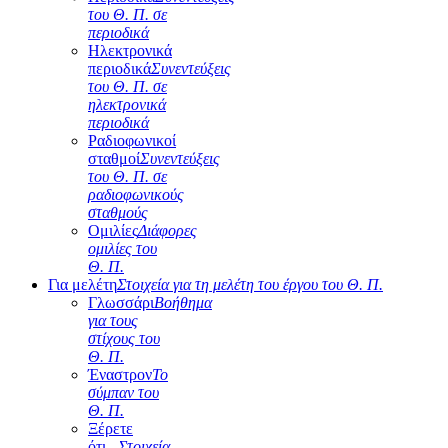
του Θ. Π. σε
περιοδικά
Ηλεκτρονικά
περιοδικά
Συνεντεύξεις
του Θ. Π. σε
ηλεκτρονικά
περιοδικά
Ραδιοφωνικοί
σταθμοί
Συνεντεύξεις
του Θ. Π. σε
ραδιοφωνικούς
σταθμούς
Ομιλίες
Διάφορες
ομιλίες του
Θ. Π.
Για μελέτη
Στοιχεία για τη μελέτη του έργου του Θ. Π.
Γλωσσάρι
Βοήθημα
για τους
στίχους του
Θ. Π.
Έναστρον
Το
σύμπαν του
Θ. Π.
Ξέρετε
ότι...
Στοιχεία