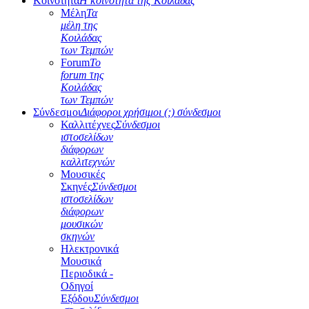
Κοινότητα
Η κοινότητα της Κοιλάδας
Μέλη
Τα
μέλη της
Κοιλάδας
των Τεμπών
Forum
Το
forum της
Κοιλάδας
των Τεμπών
Σύνδεσμοι
Διάφοροι χρήσιμοι (;) σύνδεσμοι
Καλλιτέχνες
Σύνδεσμοι
ιστοσελίδων
διάφορων
καλλιτεχνών
Μουσικές
Σκηνές
Σύνδεσμοι
ιστοσελίδων
διάφορων
μουσικών
σκηνών
Ηλεκτρονικά
Μουσικά
Περιοδικά -
Οδηγοί
Εξόδου
Σύνδεσμοι