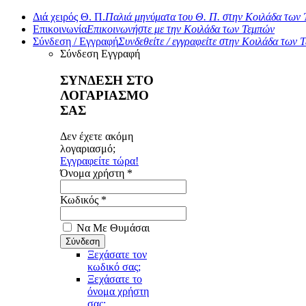
Διά χειρός Θ. Π.
Παλιά μηνύματα του Θ. Π. στην Κοιλάδα των
Επικοινωνία
Επικοινωνήστε με την Κοιλάδα των Τεμπών
Σύνδεση / Εγγραφή
Συνδεθείτε / εγγραφείτε στην Κοιλάδα των 
Σύνδεση
Εγγραφή
ΣΥΝΔΕΣΗ ΣΤΟ
ΛΟΓΑΡΙΑΣΜΟ
ΣΑΣ
Δεν έχετε ακόμη
λογαριασμό;
Εγγραφείτε τώρα!
Όνομα χρήστη *
Κωδικός *
Να Με Θυμάσαι
Ξεχάσατε τον
κωδικό σας;
Ξεχάσατε το
όνομα χρήστη
σας;