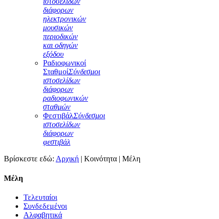
ιστοσελίδων
διάφορων
ηλεκτρονικών
μουσικών
περιοδικών
και οδηγών
εξόδου
Ραδιοφωνικοί
Σταθμοί
Σύνδεσμοι
ιστοσελίδων
διάφορων
ραδιοφωνικών
σταθμών
Φεστιβάλ
Σύνδεσμοι
ιστοσελίδων
διάφορων
φεστιβάλ
Βρίσκεστε εδώ:
Αρχική
|
Κοινότητα
|
Μέλη
Μέλη
Τελευταίοι
Συνδεδεμένοι
Αλφαβητικά