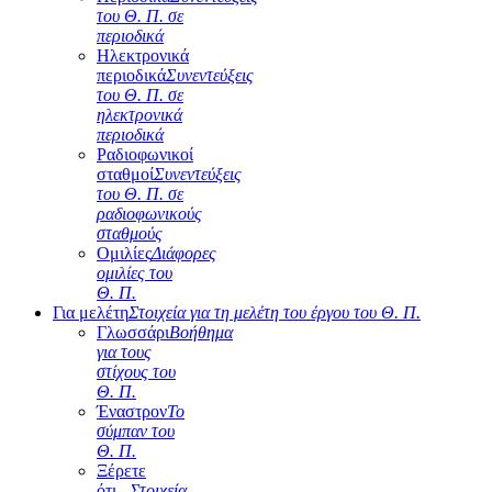
του Θ. Π. σε
περιοδικά
Ηλεκτρονικά
περιοδικά
Συνεντεύξεις
του Θ. Π. σε
ηλεκτρονικά
περιοδικά
Ραδιοφωνικοί
σταθμοί
Συνεντεύξεις
του Θ. Π. σε
ραδιοφωνικούς
σταθμούς
Ομιλίες
Διάφορες
ομιλίες του
Θ. Π.
Για μελέτη
Στοιχεία για τη μελέτη του έργου του Θ. Π.
Γλωσσάρι
Βοήθημα
για τους
στίχους του
Θ. Π.
Έναστρον
Το
σύμπαν του
Θ. Π.
Ξέρετε
ότι...
Στοιχεία