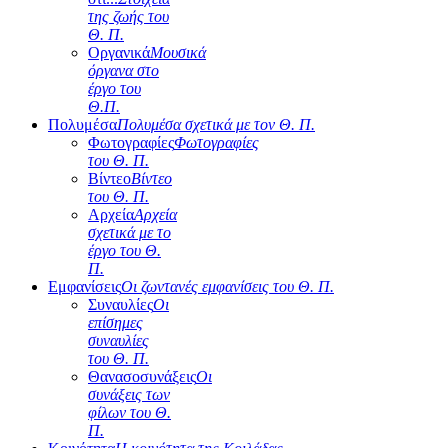
της ζωής του
Θ. Π.
Οργανικά
Μουσικά
όργανα στο
έργο του
Θ.Π.
Πολυμέσα
Πολυμέσα σχετικά με τον Θ. Π.
Φωτογραφίες
Φωτογραφίες
του Θ. Π.
Βίντεο
Βίντεο
του Θ. Π.
Αρχεία
Αρχεία
σχετικά με το
έργο του Θ.
Π.
Εμφανίσεις
Οι ζωντανές εμφανίσεις του Θ. Π.
Συναυλίες
Οι
επίσημες
συναυλίες
του Θ. Π.
Θανασοσυνάξεις
Οι
συνάξεις των
φίλων του Θ.
Π.