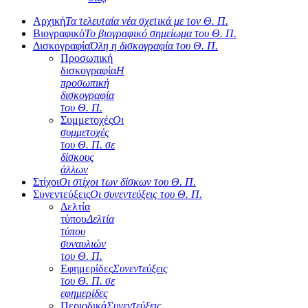
Αρχική
Τα τελευταία νέα σχετικά με τον Θ. Π.
Βιογραφικό
Το βιογραφικό σημείωμα του Θ. Π.
Δισκογραφία
Όλη η δισκογραφία του Θ. Π.
Προσωπική
δισκογραφία
Η
προσωπική
δισκογραφία
του Θ. Π.
Συμμετοχές
Οι
συμμετοχές
του Θ. Π. σε
δίσκους
άλλων
Στίχοι
Οι στίχοι των δίσκων του Θ. Π.
Συνεντεύξεις
Οι συνεντεύξεις του Θ. Π.
Δελτία
τύπου
Δελτία
τύπου
συναυλιών
του Θ. Π.
Εφημερίδες
Συνεντεύξεις
του Θ. Π. σε
εφημερίδες
Περιοδικά
Συνεντεύξεις