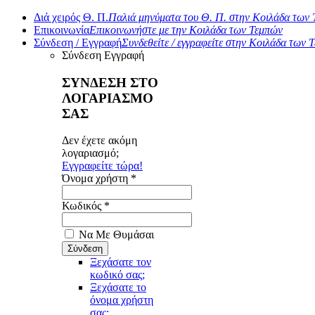
Διά χειρός Θ. Π.
Παλιά μηνύματα του Θ. Π. στην Κοιλάδα των
Επικοινωνία
Επικοινωνήστε με την Κοιλάδα των Τεμπών
Σύνδεση / Εγγραφή
Συνδεθείτε / εγγραφείτε στην Κοιλάδα των 
Σύνδεση
Εγγραφή
ΣΥΝΔΕΣΗ ΣΤΟ
ΛΟΓΑΡΙΑΣΜΟ
ΣΑΣ
Δεν έχετε ακόμη
λογαριασμό;
Εγγραφείτε τώρα!
Όνομα χρήστη *
Κωδικός *
Να Με Θυμάσαι
Ξεχάσατε τον
κωδικό σας;
Ξεχάσατε το
όνομα χρήστη
σας;