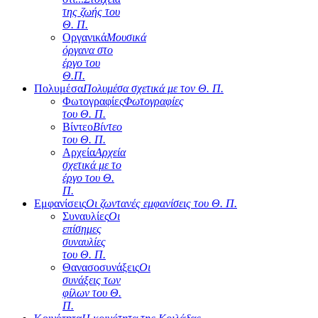
της ζωής του
Θ. Π.
Οργανικά
Μουσικά
όργανα στο
έργο του
Θ.Π.
Πολυμέσα
Πολυμέσα σχετικά με τον Θ. Π.
Φωτογραφίες
Φωτογραφίες
του Θ. Π.
Βίντεο
Βίντεο
του Θ. Π.
Αρχεία
Αρχεία
σχετικά με το
έργο του Θ.
Π.
Εμφανίσεις
Οι ζωντανές εμφανίσεις του Θ. Π.
Συναυλίες
Οι
επίσημες
συναυλίες
του Θ. Π.
Θανασοσυνάξεις
Οι
συνάξεις των
φίλων του Θ.
Π.