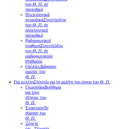
του Θ. Π. σε
περιοδικά
Ηλεκτρονικά
περιοδικά
Συνεντεύξεις
του Θ. Π. σε
ηλεκτρονικά
περιοδικά
Ραδιοφωνικοί
σταθμοί
Συνεντεύξεις
του Θ. Π. σε
ραδιοφωνικούς
σταθμούς
Ομιλίες
Διάφορες
ομιλίες του
Θ. Π.
Για μελέτη
Στοιχεία για τη μελέτη του έργου του Θ. Π.
Γλωσσάρι
Βοήθημα
για τους
στίχους του
Θ. Π.
Έναστρον
Το
σύμπαν του
Θ. Π.
Ξέρετε
ότι...
Στοιχεία