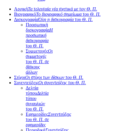
Αρχική
Τα τελευταία νέα σχετικά με τον Θ. Π.
Βιογραφικό
Το βιογραφικό σημείωμα του Θ. Π.
Δισκογραφία
Όλη η δισκογραφία του Θ. Π.
Προσωπική
δισκογραφία
Η
προσωπική
δισκογραφία
του Θ. Π.
Συμμετοχές
Οι
συμμετοχές
του Θ. Π. σε
δίσκους
άλλων
Στίχοι
Οι στίχοι των δίσκων του Θ. Π.
Συνεντεύξεις
Οι συνεντεύξεις του Θ. Π.
Δελτία
τύπου
Δελτία
τύπου
συναυλιών
του Θ. Π.
Εφημερίδες
Συνεντεύξεις
του Θ. Π. σε
εφημερίδες
Περιοδικά
Συνεντεύξεις