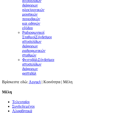
ιστοσελίδων
διάφορων
ηλεκτρονικών
μουσικών
περιοδικών
και οδηγών
εξόδου
Ραδιοφωνικοί
Σταθμοί
Σύνδεσμοι
ιστοσελίδων
διάφορων
ραδιοφωνικών
σταθμών
Φεστιβάλ
Σύνδεσμοι
ιστοσελίδων
διάφορων
φεστιβάλ
Βρίσκεστε εδώ:
Αρχική
|
Κοινότητα
|
Μέλη
Μέλη
Τελευταίοι
Συνδεδεμένοι
Αλφαβητικά