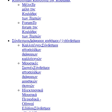
Κοινότητα
Η κοινότητα της Κοιλάδας
Μέλη
Τα
μέλη της
Κοιλάδας
των Τεμπών
Forum
Το
forum της
Κοιλάδας
των Τεμπών
Σύνδεσμοι
Διάφοροι χρήσιμοι (;) σύνδεσμοι
Καλλιτέχνες
Σύνδεσμοι
ιστοσελίδων
διάφορων
καλλιτεχνών
Μουσικές
Σκηνές
Σύνδεσμοι
ιστοσελίδων
διάφορων
μουσικών
σκηνών
Ηλεκτρονικά
Μουσικά
Περιοδικά -
Οδηγοί
Εξόδου
Σύνδεσμοι