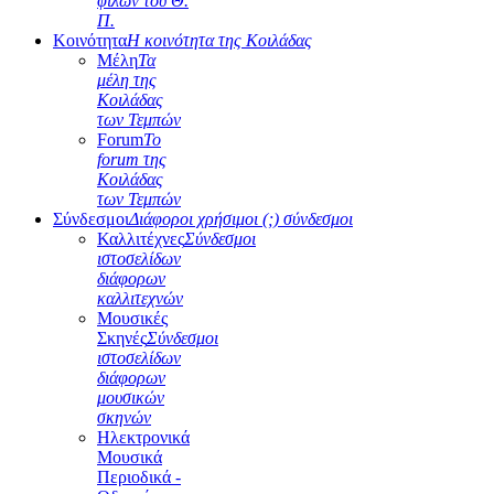
φίλων του Θ.
Π.
Κοινότητα
Η κοινότητα της Κοιλάδας
Μέλη
Τα
μέλη της
Κοιλάδας
των Τεμπών
Forum
Το
forum της
Κοιλάδας
των Τεμπών
Σύνδεσμοι
Διάφοροι χρήσιμοι (;) σύνδεσμοι
Καλλιτέχνες
Σύνδεσμοι
ιστοσελίδων
διάφορων
καλλιτεχνών
Μουσικές
Σκηνές
Σύνδεσμοι
ιστοσελίδων
διάφορων
μουσικών
σκηνών
Ηλεκτρονικά
Μουσικά
Περιοδικά -