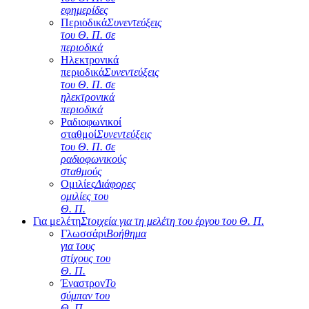
εφημερίδες
Περιοδικά
Συνεντεύξεις
του Θ. Π. σε
περιοδικά
Ηλεκτρονικά
περιοδικά
Συνεντεύξεις
του Θ. Π. σε
ηλεκτρονικά
περιοδικά
Ραδιοφωνικοί
σταθμοί
Συνεντεύξεις
του Θ. Π. σε
ραδιοφωνικούς
σταθμούς
Ομιλίες
Διάφορες
ομιλίες του
Θ. Π.
Για μελέτη
Στοιχεία για τη μελέτη του έργου του Θ. Π.
Γλωσσάρι
Βοήθημα
για τους
στίχους του
Θ. Π.
Έναστρον
Το
σύμπαν του
Θ. Π.