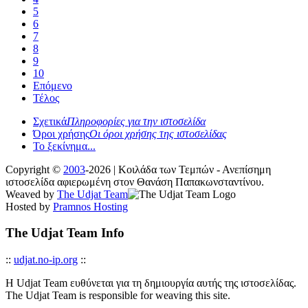
5
6
7
8
9
10
Επόμενο
Τέλος
Σχετικά
Πληροφορίες για την ιστοσελίδα
Όροι χρήσης
Οι όροι χρήσης της ιστοσελίδας
Το ξεκίνημα...
Copyright ©
2003
-2026 | Κοιλάδα των Τεμπών - Ανεπίσημη
ιστοσελίδα αφιερωμένη στον Θανάση Παπακωνσταντίνου.
Weaved by
The Udjat Team
Hosted by
Pramnos Hosting
The Udjat Team Info
::
udjat.no-ip.org
::
Η Udjat Team ευθύνεται για τη δημιουργία αυτής της ιστοσελίδας.
The Udjat Team is responsible for weaving this site.