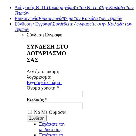
Διά χειρός Θ. Π.
Παλιά μηνύματα του Θ. Π. στην Κοιλάδα των
Τεμπών
Επικοινωνία
Επικοινωνήστε με την Κοιλάδα των Τεμπών
Σύνδεση / Εγγραφή
Συνδεθείτε / εγγραφείτε στην Κοιλάδα των
Τεμπών
Σύνδεση
Εγγραφή
ΣΥΝΔΕΣΗ ΣΤΟ
ΛΟΓΑΡΙΑΣΜΟ
ΣΑΣ
Δεν έχετε ακόμη
λογαριασμό;
Εγγραφείτε τώρα!
Όνομα χρήστη *
Κωδικός *
Να Με Θυμάσαι
Ξεχάσατε τον
κωδικό σας;
Ξεχάσατε το