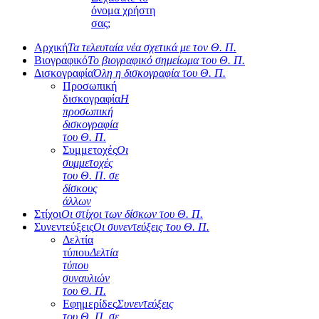
όνομα χρήστη
σας;
Αρχική
Τα τελευταία νέα σχετικά με τον Θ. Π.
Βιογραφικό
Το βιογραφικό σημείωμα του Θ. Π.
Δισκογραφία
Όλη η δισκογραφία του Θ. Π.
Προσωπική
δισκογραφία
Η
προσωπική
δισκογραφία
του Θ. Π.
Συμμετοχές
Οι
συμμετοχές
του Θ. Π. σε
δίσκους
άλλων
Στίχοι
Οι στίχοι των δίσκων του Θ. Π.
Συνεντεύξεις
Οι συνεντεύξεις του Θ. Π.
Δελτία
τύπου
Δελτία
τύπου
συναυλιών
του Θ. Π.
Εφημερίδες
Συνεντεύξεις
του Θ. Π. σε