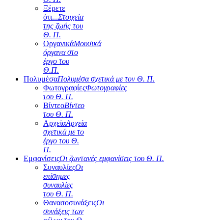
Ξέρετε
ότι...
Στοιχεία
της ζωής του
Θ. Π.
Οργανικά
Μουσικά
όργανα στο
έργο του
Θ.Π.
Πολυμέσα
Πολυμέσα σχετικά με τον Θ. Π.
Φωτογραφίες
Φωτογραφίες
του Θ. Π.
Βίντεο
Βίντεο
του Θ. Π.
Αρχεία
Αρχεία
σχετικά με το
έργο του Θ.
Π.
Εμφανίσεις
Οι ζωντανές εμφανίσεις του Θ. Π.
Συναυλίες
Οι
επίσημες
συναυλίες
του Θ. Π.
Θανασοσυνάξεις
Οι
συνάξεις των