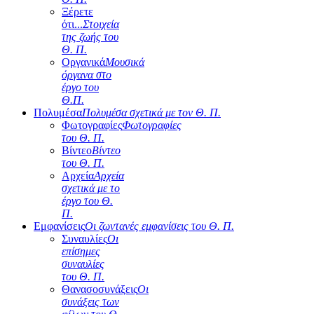
Ξέρετε
ότι...
Στοιχεία
της ζωής του
Θ. Π.
Οργανικά
Μουσικά
όργανα στο
έργο του
Θ.Π.
Πολυμέσα
Πολυμέσα σχετικά με τον Θ. Π.
Φωτογραφίες
Φωτογραφίες
του Θ. Π.
Βίντεο
Βίντεο
του Θ. Π.
Αρχεία
Αρχεία
σχετικά με το
έργο του Θ.
Π.
Εμφανίσεις
Οι ζωντανές εμφανίσεις του Θ. Π.
Συναυλίες
Οι
επίσημες
συναυλίες
του Θ. Π.
Θανασοσυνάξεις
Οι
συνάξεις των