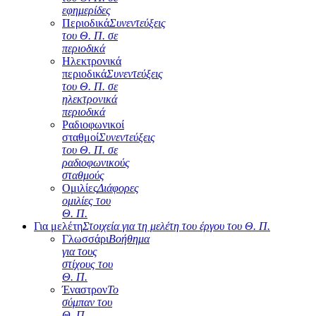
εφημερίδες
Περιοδικά
Συνεντεύξεις
του Θ. Π. σε
περιοδικά
Ηλεκτρονικά
περιοδικά
Συνεντεύξεις
του Θ. Π. σε
ηλεκτρονικά
περιοδικά
Ραδιοφωνικοί
σταθμοί
Συνεντεύξεις
του Θ. Π. σε
ραδιοφωνικούς
σταθμούς
Ομιλίες
Διάφορες
ομιλίες του
Θ. Π.
Για μελέτη
Στοιχεία για τη μελέτη του έργου του Θ. Π.
Γλωσσάρι
Βοήθημα
για τους
στίχους του
Θ. Π.
Έναστρον
Το
σύμπαν του
Θ. Π.