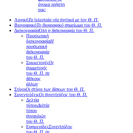
όνομα χρήστη
σας;
Αρχική
Τα τελευταία νέα σχετικά με τον Θ. Π.
Βιογραφικό
Το βιογραφικό σημείωμα του Θ. Π.
Δισκογραφία
Όλη η δισκογραφία του Θ. Π.
Προσωπική
δισκογραφία
Η
προσωπική
δισκογραφία
του Θ. Π.
Συμμετοχές
Οι
συμμετοχές
του Θ. Π. σε
δίσκους
άλλων
Στίχοι
Οι στίχοι των δίσκων του Θ. Π.
Συνεντεύξεις
Οι συνεντεύξεις του Θ. Π.
Δελτία
τύπου
Δελτία
τύπου
συναυλιών
του Θ. Π.
Εφημερίδες
Συνεντεύξεις
του Θ. Π. σε