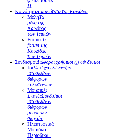
φίλων του Θ.
Π.
Κοινότητα
Η κοινότητα της Κοιλάδας
Μέλη
Τα
μέλη της
Κοιλάδας
των Τεμπών
Forum
Το
forum της
Κοιλάδας
των Τεμπών
Σύνδεσμοι
Διάφοροι χρήσιμοι (;) σύνδεσμοι
Καλλιτέχνες
Σύνδεσμοι
ιστοσελίδων
διάφορων
καλλιτεχνών
Μουσικές
Σκηνές
Σύνδεσμοι
ιστοσελίδων
διάφορων
μουσικών
σκηνών
Ηλεκτρονικά
Μουσικά
Περιοδικά -