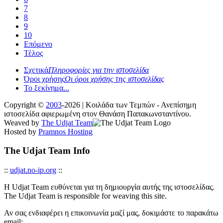
7
8
9
10
Επόμενο
Τέλος
Σχετικά
Πληροφορίες για την ιστοσελίδα
Όροι χρήσης
Οι όροι χρήσης της ιστοσελίδας
Το ξεκίνημα...
Copyright ©
2003
-2026 | Κοιλάδα των Τεμπών - Ανεπίσημη
ιστοσελίδα αφιερωμένη στον Θανάση Παπακωνσταντίνου.
Weaved by
The Udjat Team
Hosted by
Pramnos Hosting
The Udjat Team Info
::
udjat.no-ip.org
::
Η Udjat Team ευθύνεται για τη δημιουργία αυτής της ιστοσελίδας.
The Udjat Team is responsible for weaving this site.
Αν σας ενδιαφέρει η επικοινωνία μαζί μας, δοκιμάστε το παρακάτω
email: