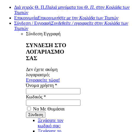
Διά χειρός Θ. Π.
Παλιά μηνύματα του Θ. Π. στην Κοιλάδα των
Τεμπών
Επικοινωνία
Επικοινωνήστε με την Κοιλάδα των Τεμπών
Σύνδεση / Εγγραφή
Συνδεθείτε / εγγραφείτε στην Κοιλάδα των
Τεμπών
Σύνδεση
Εγγραφή
ΣΥΝΔΕΣΗ ΣΤΟ
ΛΟΓΑΡΙΑΣΜΟ
ΣΑΣ
Δεν έχετε ακόμη
λογαριασμό;
Εγγραφείτε τώρα!
Όνομα χρήστη *
Κωδικός *
Να Με Θυμάσαι
Ξεχάσατε τον
κωδικό σας;
Ξεχάσατε το