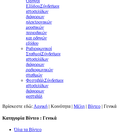
Οδηγοί
Εξόδου
Σύνδεσμοι
ιστοσελίδων
διάφορων
ηλεκτρονικών
μουσικών
περιοδικών
και οδηγών
εξόδου
Ραδιοφωνικοί
Σταθμοί
Σύνδεσμοι
ιστοσελίδων
διάφορων
ραδιοφωνικών
σταθμών
Φεστιβάλ
Σύνδεσμοι
ιστοσελίδων
διάφορων
φεστιβάλ
Βρίσκεστε εδώ:
Αρχική
|
Κοινότητα
|
Μέλη
|
Βίντεο
|
Γενικά
Κατηγορία Βίντεο : Γενικά
Όλα τα Βίντεο