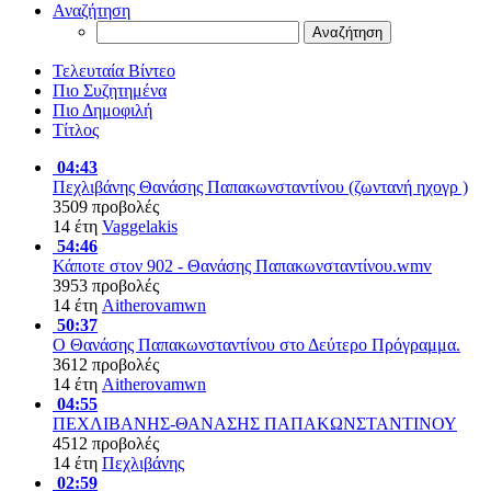
Αναζήτηση
Τελευταία Βίντεο
Πιο Συζητημένα
Πιο Δημοφιλή
Τίτλος
04:43
Πεχλιβάνης Θανάσης Παπακωνσταντίνου (ζωντανή ηχογρ )
3509 προβολές
14 έτη
Vaggelakis
54:46
Κάποτε στον 902 - Θανάσης Παπακωνσταντίνου.wmv
3953 προβολές
14 έτη
Aitherovamwn
50:37
Ο Θανάσης Παπακωνσταντίνου στο Δεύτερο Πρόγραμμα.
3612 προβολές
14 έτη
Aitherovamwn
04:55
ΠΕΧΛΙΒΑΝΗΣ-ΘΑΝΑΣΗΣ ΠΑΠΑΚΩΝΣΤΑΝΤΙΝΟΥ
4512 προβολές
14 έτη
Πεχλιβάνης
02:59