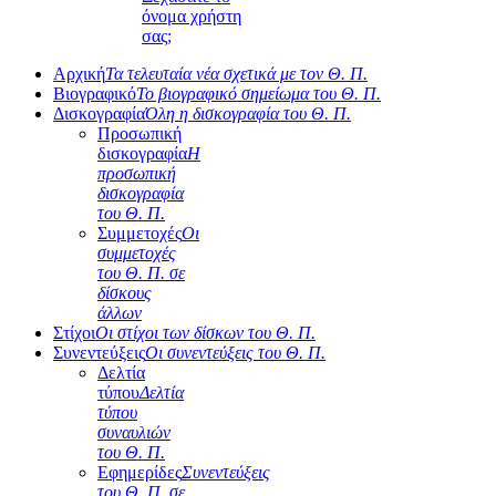
όνομα χρήστη
σας;
Αρχική
Τα τελευταία νέα σχετικά με τον Θ. Π.
Βιογραφικό
Το βιογραφικό σημείωμα του Θ. Π.
Δισκογραφία
Όλη η δισκογραφία του Θ. Π.
Προσωπική
δισκογραφία
Η
προσωπική
δισκογραφία
του Θ. Π.
Συμμετοχές
Οι
συμμετοχές
του Θ. Π. σε
δίσκους
άλλων
Στίχοι
Οι στίχοι των δίσκων του Θ. Π.
Συνεντεύξεις
Οι συνεντεύξεις του Θ. Π.
Δελτία
τύπου
Δελτία
τύπου
συναυλιών
του Θ. Π.
Εφημερίδες
Συνεντεύξεις
του Θ. Π. σε