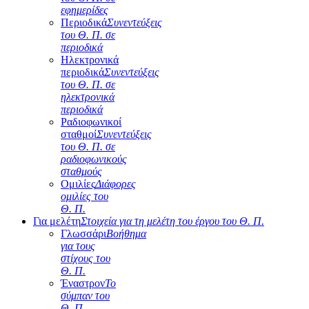
εφημερίδες
Περιοδικά
Συνεντεύξεις
του Θ. Π. σε
περιοδικά
Ηλεκτρονικά
περιοδικά
Συνεντεύξεις
του Θ. Π. σε
ηλεκτρονικά
περιοδικά
Ραδιοφωνικοί
σταθμοί
Συνεντεύξεις
του Θ. Π. σε
ραδιοφωνικούς
σταθμούς
Ομιλίες
Διάφορες
ομιλίες του
Θ. Π.
Για μελέτη
Στοιχεία για τη μελέτη του έργου του Θ. Π.
Γλωσσάρι
Βοήθημα
για τους
στίχους του
Θ. Π.
Έναστρον
Το
σύμπαν του
Θ. Π.