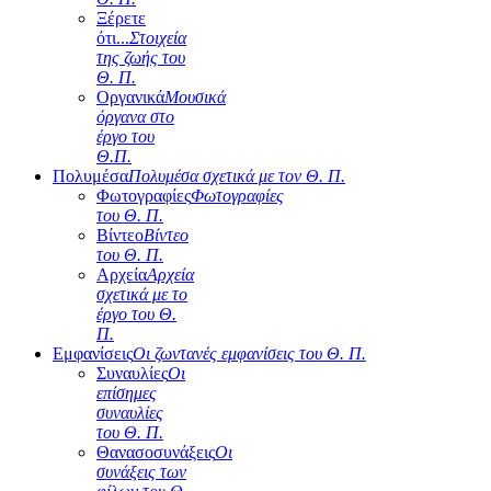
Ξέρετε
ότι...
Στοιχεία
της ζωής του
Θ. Π.
Οργανικά
Μουσικά
όργανα στο
έργο του
Θ.Π.
Πολυμέσα
Πολυμέσα σχετικά με τον Θ. Π.
Φωτογραφίες
Φωτογραφίες
του Θ. Π.
Βίντεο
Βίντεο
του Θ. Π.
Αρχεία
Αρχεία
σχετικά με το
έργο του Θ.
Π.
Εμφανίσεις
Οι ζωντανές εμφανίσεις του Θ. Π.
Συναυλίες
Οι
επίσημες
συναυλίες
του Θ. Π.
Θανασοσυνάξεις
Οι
συνάξεις των