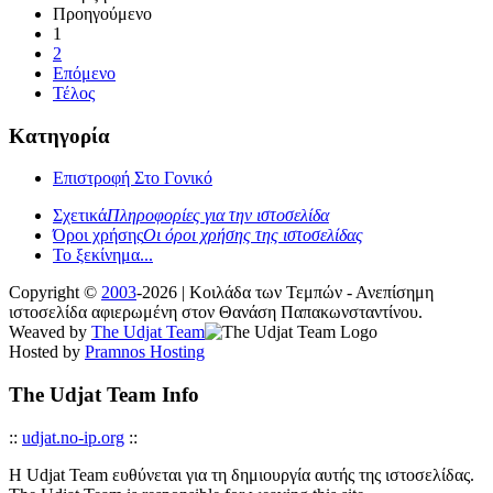
Προηγούμενο
1
2
Επόμενο
Τέλος
Κατηγορία
Επιστροφή Στο Γονικό
Σχετικά
Πληροφορίες για την ιστοσελίδα
Όροι χρήσης
Οι όροι χρήσης της ιστοσελίδας
Το ξεκίνημα...
Copyright ©
2003
-2026 | Κοιλάδα των Τεμπών - Ανεπίσημη
ιστοσελίδα αφιερωμένη στον Θανάση Παπακωνσταντίνου.
Weaved by
The Udjat Team
Hosted by
Pramnos Hosting
The Udjat Team Info
::
udjat.no-ip.org
::
Η Udjat Team ευθύνεται για τη δημιουργία αυτής της ιστοσελίδας.