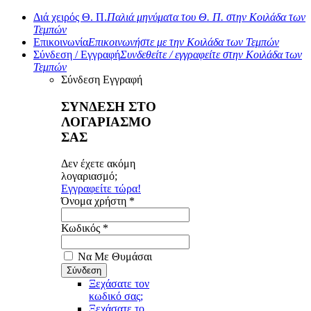
Διά χειρός Θ. Π.
Παλιά μηνύματα του Θ. Π. στην Κοιλάδα των
Τεμπών
Επικοινωνία
Επικοινωνήστε με την Κοιλάδα των Τεμπών
Σύνδεση / Εγγραφή
Συνδεθείτε / εγγραφείτε στην Κοιλάδα των
Τεμπών
Σύνδεση
Εγγραφή
ΣΥΝΔΕΣΗ ΣΤΟ
ΛΟΓΑΡΙΑΣΜΟ
ΣΑΣ
Δεν έχετε ακόμη
λογαριασμό;
Εγγραφείτε τώρα!
Όνομα χρήστη *
Κωδικός *
Να Με Θυμάσαι
Ξεχάσατε τον
κωδικό σας;
Ξεχάσατε το