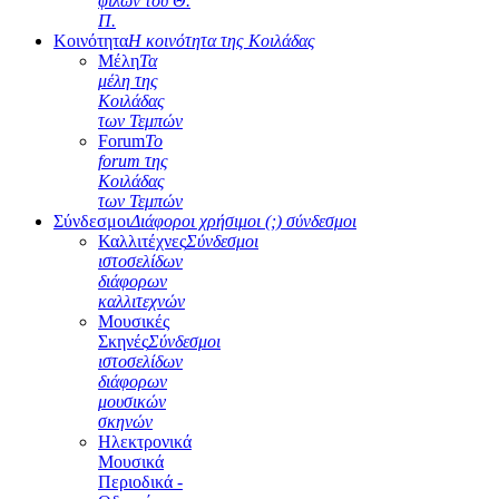
φίλων του Θ.
Π.
Κοινότητα
Η κοινότητα της Κοιλάδας
Μέλη
Τα
μέλη της
Κοιλάδας
των Τεμπών
Forum
Το
forum της
Κοιλάδας
των Τεμπών
Σύνδεσμοι
Διάφοροι χρήσιμοι (;) σύνδεσμοι
Καλλιτέχνες
Σύνδεσμοι
ιστοσελίδων
διάφορων
καλλιτεχνών
Μουσικές
Σκηνές
Σύνδεσμοι
ιστοσελίδων
διάφορων
μουσικών
σκηνών
Ηλεκτρονικά
Μουσικά
Περιοδικά -