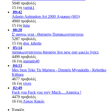
5040 προβολές
15 έτη
yarisk1
09:42
Adagio Animation Art 2000 Адажио (HQ)
4960 προβολές
15 έτη
ligia
08:20
Σ' αφηνω γεια - Θανασης Παπακωνσταντινου
5287 προβολές
15 έτη
don_kihotis
05:14
παπακωνσταντινου θανασης live new σαν μικελε lyrics
4499 προβολές
16 έτη
stamatis40
04:13
Mes Ston Teke Tis Marigos - Dimitris Mystakidis - Rebetiko
Kithara
4677 προβολές
16 έτη
vives
02:49
Fuck you Fuck you very Much.....America !
4479 προβολές
16 έτη
Λύκος Κακός
Έναρξη