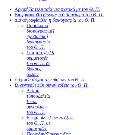
Αρχική
Τα τελευταία νέα σχετικά με τον Θ. Π.
Βιογραφικό
Το βιογραφικό σημείωμα του Θ. Π.
Δισκογραφία
Όλη η δισκογραφία του Θ. Π.
Προσωπική
δισκογραφία
Η
προσωπική
δισκογραφία
του Θ. Π.
Συμμετοχές
Οι
συμμετοχές
του Θ. Π. σε
δίσκους
άλλων
Στίχοι
Οι στίχοι των δίσκων του Θ. Π.
Συνεντεύξεις
Οι συνεντεύξεις του Θ. Π.
Δελτία
τύπου
Δελτία
τύπου
συναυλιών
του Θ. Π.
Εφημερίδες
Συνεντεύξεις
του Θ. Π. σε
εφημερίδες
Περιοδικά
Συνεντεύξεις