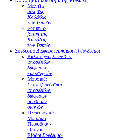
Κοινότητα
Η κοινότητα της Κοιλάδας
Μέλη
Τα
μέλη της
Κοιλάδας
των Τεμπών
Forum
Το
forum της
Κοιλάδας
των Τεμπών
Σύνδεσμοι
Διάφοροι χρήσιμοι (;) σύνδεσμοι
Καλλιτέχνες
Σύνδεσμοι
ιστοσελίδων
διάφορων
καλλιτεχνών
Μουσικές
Σκηνές
Σύνδεσμοι
ιστοσελίδων
διάφορων
μουσικών
σκηνών
Ηλεκτρονικά
Μουσικά
Περιοδικά -
Οδηγοί
Εξόδου
Σύνδεσμοι