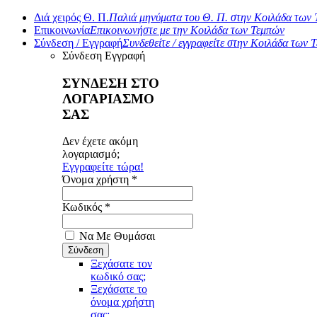
Διά χειρός Θ. Π.
Παλιά μηνύματα του Θ. Π. στην Κοιλάδα των
Επικοινωνία
Επικοινωνήστε με την Κοιλάδα των Τεμπών
Σύνδεση / Εγγραφή
Συνδεθείτε / εγγραφείτε στην Κοιλάδα των 
Σύνδεση
Εγγραφή
ΣΥΝΔΕΣΗ ΣΤΟ
ΛΟΓΑΡΙΑΣΜΟ
ΣΑΣ
Δεν έχετε ακόμη
λογαριασμό;
Εγγραφείτε τώρα!
Όνομα χρήστη *
Κωδικός *
Να Με Θυμάσαι
Ξεχάσατε τον
κωδικό σας;
Ξεχάσατε το
όνομα χρήστη
σας;