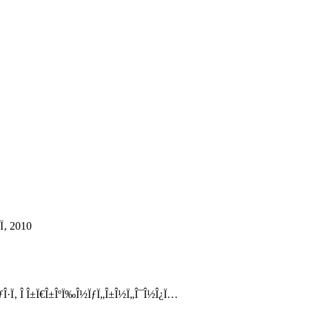
±Ï‚ 2010
ƒÎ·Ï‚ Î Î±Ï€Î±ÎºÏ‰Î½ÏƒÏ„Î±Î½Ï„Î¯Î½Î¿Ï…