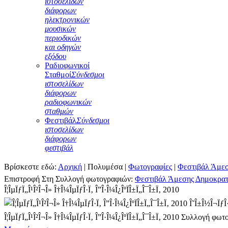
ιστοσελίδων
διάφορων
ηλεκτρονικών
μουσικών
περιοδικών
και οδηγών
εξόδου
Ραδιοφωνικοί
Σταθμοί
Σύνδεσμοι
ιστοσελίδων
διάφορων
ραδιοφωνικών
σταθμών
Φεστιβάλ
Σύνδεσμοι
ιστοσελίδων
διάφορων
φεστιβάλ
Βρίσκεστε εδώ:
Αρχική
|
Πολυμέσα
|
Φωτογραφίες
|
Φεστιβάλ Άμεσ
Επιστροφή Στη Συλλογή φωτογραφιών:
Φεστιβάλ Άμεσης Δημοκρατ
Î¦ÎµÏƒÏ„Î¹Î²Î¬Î» Î†Î¼ÎµÏƒÎ·Ï‚ Î”Î·Î¼Î¿ÎºÏÎ±Ï„Î¯Î±Ï‚ 2010
Î˜Î±Î½Î¬ÏƒÎ
Î¦ÎµÏƒÏ„Î¹Î²Î¬Î» Î†Î¼ÎµÏƒÎ·Ï‚ Î”Î·Î¼Î¿ÎºÏÎ±Ï„Î¯Î±Ï‚ 2010
Συλλογή φωτ