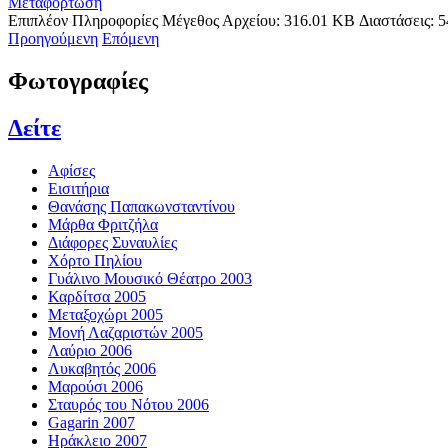
Μεταφόρτωση
Επιπλέον Πληροφορίες
Μέγεθος Αρχείου:
316.01 KB
Διαστάσεις:
5
Προηγούμενη
Επόμενη
Φωτογραφίες
Δείτε
Αφίσες
Εισιτήρια
Θανάσης Παπακωνσταντίνου
Μάρθα Φριτζήλα
Διάφορες Συναυλίες
Χόρτο Πηλίου
Γυάλινο Μουσικό Θέατρο 2003
Καρδίτσα 2005
Μεταξοχώρι 2005
Μονή Λαζαριστών 2005
Λαύριο 2006
Λυκαβητός 2006
Μαρούσι 2006
Σταυρός του Νότου 2006
Gagarin 2007
Ηράκλειο 2007