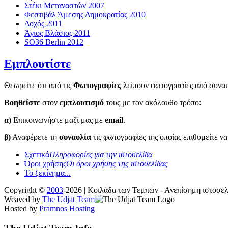
Στέκι Μεταναστών 2007
Φεστιβάλ Άμεσης Δημοκρατίας 2010
Δοχός 2011
Άγιος Βλάσιος 2011
SO36 Berlin 2012
Εμπλουτίστε
Θεωρείτε ότι από τις
Φωτογραφίες
λείπουν φωτογραφίες από συναυλ
Βοηθείστε
στον
εμπλουτισμό
τους με τον ακόλουθο τρόπο:
α)
Επικοινωνήστε μαζί μας με
email
.
β)
Αναφέρετε τη
συναυλία
τις φωτογραφίες της οποίας επιθυμείτε ν
Σχετικά
Πληροφορίες για την ιστοσελίδα
Όροι χρήσης
Οι όροι χρήσης της ιστοσελίδας
Το ξεκίνημα...
Copyright ©
2003
-2026 | Κοιλάδα των Τεμπών - Ανεπίσημη ιστοσ
Weaved by
The Udjat Team
Hosted by
Pramnos Hosting