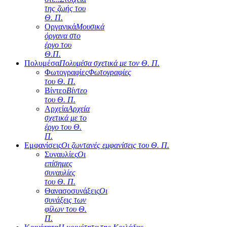
της ζωής του
Θ. Π.
Οργανικά
Μουσικά
όργανα στο
έργο του
Θ.Π.
Πολυμέσα
Πολυμέσα σχετικά με τον Θ. Π.
Φωτογραφίες
Φωτογραφίες
του Θ. Π.
Βίντεο
Βίντεο
του Θ. Π.
Αρχεία
Αρχεία
σχετικά με το
έργο του Θ.
Π.
Εμφανίσεις
Οι ζωντανές εμφανίσεις του Θ. Π.
Συναυλίες
Οι
επίσημες
συναυλίες
του Θ. Π.
Θανασοσυνάξεις
Οι
συνάξεις των
φίλων του Θ.
Π.