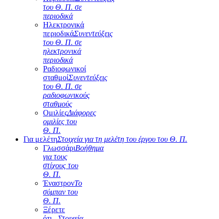
του Θ. Π. σε
περιοδικά
Ηλεκτρονικά
περιοδικά
Συνεντεύξεις
του Θ. Π. σε
ηλεκτρονικά
περιοδικά
Ραδιοφωνικοί
σταθμοί
Συνεντεύξεις
του Θ. Π. σε
ραδιοφωνικούς
σταθμούς
Ομιλίες
Διάφορες
ομιλίες του
Θ. Π.
Για μελέτη
Στοιχεία για τη μελέτη του έργου του Θ. Π.
Γλωσσάρι
Βοήθημα
για τους
στίχους του
Θ. Π.
Έναστρον
Το
σύμπαν του
Θ. Π.
Ξέρετε
ότι...
Στοιχεία