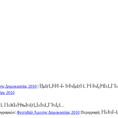
ης Δημοκρατίας 2010
|
Î¦ÎµÏƒÏ„Î¹Î²Î¬Î» Î†Î¼ÎµÏƒÎ·Ï‚ Î”Î·Î¼Î¿ÎºÏÎ±Ï„Î¯Î
ίας 2010
·Ï‚ Î Î±Ï€Î±ÎºÏ‰Î½ÏƒÏ„Î±Î½Ï„Î¯Î½Î¿Ï…
ογραφιών:
Φεστιβάλ Άμεσης Δημοκρατίας 2010
Περιγραφή:
Î˜Î±Î½Î¬Ï