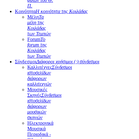
φίλων του Θ.
Π.
Κοινότητα
Η κοινότητα της Κοιλάδας
Μέλη
Τα
μέλη της
Κοιλάδας
των Τεμπών
Forum
Το
forum της
Κοιλάδας
των Τεμπών
Σύνδεσμοι
Διάφοροι χρήσιμοι (;) σύνδεσμοι
Καλλιτέχνες
Σύνδεσμοι
ιστοσελίδων
διάφορων
καλλιτεχνών
Μουσικές
Σκηνές
Σύνδεσμοι
ιστοσελίδων
διάφορων
μουσικών
σκηνών
Ηλεκτρονικά
Μουσικά
Περιοδικά -