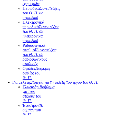
εφημερίδες
Περιοδικά
Συνεντεύξεις
του Θ. Π. σε
περιοδικά
Ηλεκτρονικά
περιοδικά
Συνεντεύξεις
του Θ. Π. σε
ηλεκτρονικά
περιοδικά
Ραδιοφωνικοί
σταθμοί
Συνεντεύξεις
του Θ. Π. σε
ραδιοφωνικούς
σταθμούς
Ομιλίες
Διάφορες
ομιλίες του
Θ. Π.
Για μελέτη
Στοιχεία για τη μελέτη του έργου του Θ. Π.
Γλωσσάρι
Βοήθημα
για τους
στίχους του
Θ. Π.
Έναστρον
Το
σύμπαν του
Θ. Π.