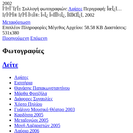
2002
Î‘Ï†Î¯ÏƒÎ±
Συλλογή φωτογραφιών:
Αφίσες
Περιγραφή:
ÎœÎ¿Ï…
ÏƒÎ¹ÎºÎ® ÏƒÎºÎ·Î½Î®: Î¤Î¿ Î¤ÏÎ­Î½Î¿, ÎšÏÏ€ÏÎ¿Ï‚ 2002
Μεταφόρτωση
Επιπλέον Πληροφορίες
Μέγεθος Αρχείου:
58.58 KB
Διαστάσεις:
531x380
Προηγούμενη
Επόμενη
Φωτογραφίες
Δείτε
Αφίσες
Εισιτήρια
Θανάσης Παπακωνσταντίνου
Μάρθα Φριτζήλα
Διάφορες Συναυλίες
Χόρτο Πηλίου
Γυάλινο Μουσικό Θέατρο 2003
Καρδίτσα 2005
Μεταξοχώρι 2005
Μονή Λαζαριστών 2005
Λαύριο 2006