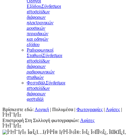
Οδηγοί
Εξόδου
Σύνδεσμοι
ιστοσελίδων
διάφορων
ηλεκτρονικών
μουσικών
περιοδικών
και οδηγών
εξόδου
Ραδιοφωνικοί
Σταθμοί
Σύνδεσμοι
ιστοσελίδων
διάφορων
ραδιοφωνικών
σταθμών
Φεστιβάλ
Σύνδεσμοι
ιστοσελίδων
διάφορων
φεστιβάλ
Βρίσκεστε εδώ:
Αρχική
|
Πολυμέσα
|
Φωτογραφίες
|
Αφίσες
|
Î‘Ï†Î¯ÏƒÎ±
Επιστροφή Στη Συλλογή φωτογραφιών:
Αφίσες
Î‘Ï†Î¯ÏƒÎ±
ÎœÎ¿Ï…ÏƒÎ¹ÎºÎ® ÏƒÎºÎ·Î½Î®: Î¤Î¿ Î¤ÏÎ­Î½Î¿, ÎšÏÏ€ÏÎ¿Ï‚