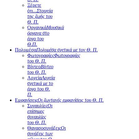
Ξέρετε
ότι...
Στοιχεία
της ζωής του
Θ. Π.
Οργανικά
Μουσικά
όργανα στο
έργο του
Θ.Π.
Πολυμέσα
Πολυμέσα σχετικά με τον Θ. Π.
Φωτογραφίες
Φωτογραφίες
του Θ. Π.
Βίντεο
Βίντεο
του Θ. Π.
Αρχεία
Αρχεία
σχετικά με το
έργο του Θ.
Π.
Εμφανίσεις
Οι ζωντανές εμφανίσεις του Θ. Π.
Συναυλίες
Οι
επίσημες
συναυλίες
του Θ. Π.
Θανασοσυνάξεις
Οι
συνάξεις των