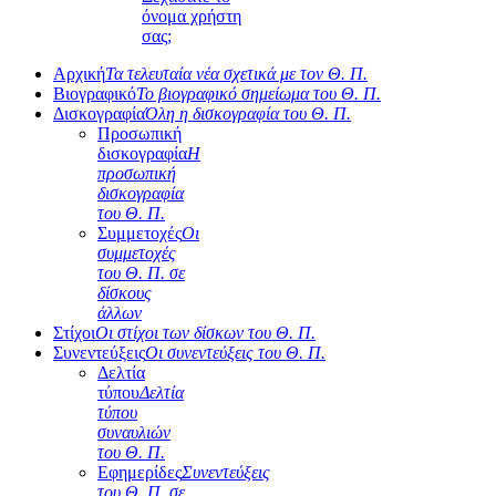
όνομα χρήστη
σας;
Αρχική
Τα τελευταία νέα σχετικά με τον Θ. Π.
Βιογραφικό
Το βιογραφικό σημείωμα του Θ. Π.
Δισκογραφία
Όλη η δισκογραφία του Θ. Π.
Προσωπική
δισκογραφία
Η
προσωπική
δισκογραφία
του Θ. Π.
Συμμετοχές
Οι
συμμετοχές
του Θ. Π. σε
δίσκους
άλλων
Στίχοι
Οι στίχοι των δίσκων του Θ. Π.
Συνεντεύξεις
Οι συνεντεύξεις του Θ. Π.
Δελτία
τύπου
Δελτία
τύπου
συναυλιών
του Θ. Π.
Εφημερίδες
Συνεντεύξεις
του Θ. Π. σε