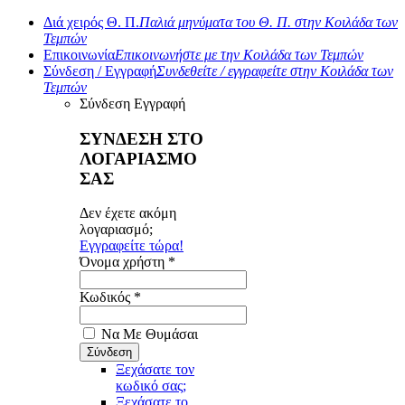
Διά χειρός Θ. Π.
Παλιά μηνύματα του Θ. Π. στην Κοιλάδα των
Τεμπών
Επικοινωνία
Επικοινωνήστε με την Κοιλάδα των Τεμπών
Σύνδεση / Εγγραφή
Συνδεθείτε / εγγραφείτε στην Κοιλάδα των
Τεμπών
Σύνδεση
Εγγραφή
ΣΥΝΔΕΣΗ ΣΤΟ
ΛΟΓΑΡΙΑΣΜΟ
ΣΑΣ
Δεν έχετε ακόμη
λογαριασμό;
Εγγραφείτε τώρα!
Όνομα χρήστη *
Κωδικός *
Να Με Θυμάσαι
Ξεχάσατε τον
κωδικό σας;
Ξεχάσατε το