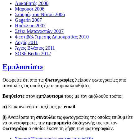
Λυκαβητός 2006
Μαρούσι 2006
Σταυρός του Νότου 2006
Gagarin 2007
Ηράκλειο 2007
Στέκι Μεταναστών 2007
Φεστιβάλ Άμεσης Δημοκρατίας 2010
Δοχός 2011
Άγιος Βλάσιος 2011
SO36 Berlin 2012
Εμπλουτίστε
Θεωρείτε ότι από τις
Φωτογραφίες
λείπουν φωτογραφίες από
συναυλίες τις οποίες έχετε παρακολουθήσει;
Βοηθείστε
στον
εμπλουτισμό
τους με τον ακόλουθο τρόπο:
α)
Επικοινωνήστε μαζί μας με
email
.
β)
Αναφέρετε τη
συναυλία
τις φωτογραφίες της οποίας επιθυμείτε
να συνεισφέρετε, την
ημερομηνία
διεξαγωγής της και τον
φωτογράφο
ο οποίος έκανε τη λήψη των φωτογραφιών.
Σχετικά
Πληροφορίες για την ιστοσελίδα