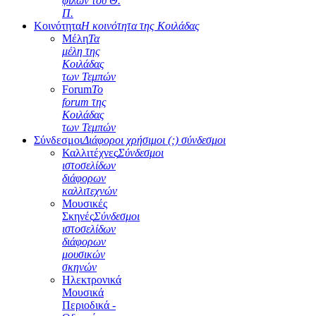
φίλων του Θ.
Π.
Κοινότητα
Η κοινότητα της Κοιλάδας
Μέλη
Τα
μέλη της
Κοιλάδας
των Τεμπών
Forum
Το
forum της
Κοιλάδας
των Τεμπών
Σύνδεσμοι
Διάφοροι χρήσιμοι (;) σύνδεσμοι
Καλλιτέχνες
Σύνδεσμοι
ιστοσελίδων
διάφορων
καλλιτεχνών
Μουσικές
Σκηνές
Σύνδεσμοι
ιστοσελίδων
διάφορων
μουσικών
σκηνών
Ηλεκτρονικά
Μουσικά
Περιοδικά -