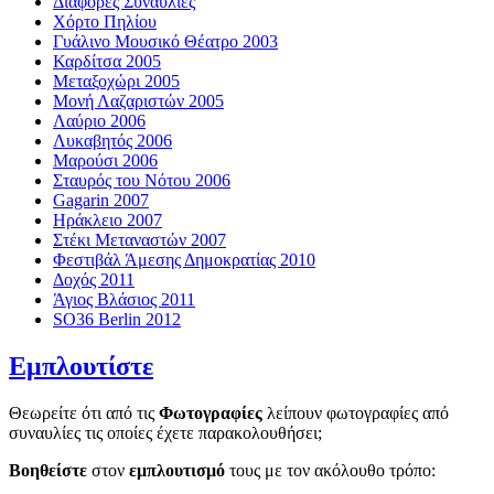
Διάφορες Συναυλίες
Χόρτο Πηλίου
Γυάλινο Μουσικό Θέατρο 2003
Καρδίτσα 2005
Μεταξοχώρι 2005
Μονή Λαζαριστών 2005
Λαύριο 2006
Λυκαβητός 2006
Μαρούσι 2006
Σταυρός του Νότου 2006
Gagarin 2007
Ηράκλειο 2007
Στέκι Μεταναστών 2007
Φεστιβάλ Άμεσης Δημοκρατίας 2010
Δοχός 2011
Άγιος Βλάσιος 2011
SO36 Berlin 2012
Εμπλουτίστε
Θεωρείτε ότι από τις
Φωτογραφίες
λείπουν φωτογραφίες από
συναυλίες τις οποίες έχετε παρακολουθήσει;
Βοηθείστε
στον
εμπλουτισμό
τους με τον ακόλουθο τρόπο: