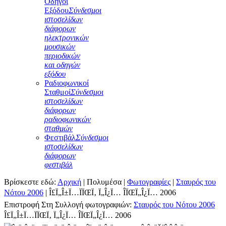
Οδηγοί
Εξόδου
Σύνδεσμοι
ιστοσελίδων
διάφορων
ηλεκτρονικών
μουσικών
περιοδικών
και οδηγών
εξόδου
Ραδιοφωνικοί
Σταθμοί
Σύνδεσμοι
ιστοσελίδων
διάφορων
ραδιοφωνικών
σταθμών
Φεστιβάλ
Σύνδεσμοι
ιστοσελίδων
διάφορων
φεστιβάλ
Βρίσκεστε εδώ:
Αρχική
|
Πολυμέσα
|
Φωτογραφίες
|
Σταυρός του
Νότου 2006
|
Î£Ï„Î±Ï…ÏÏŒÏ‚ Ï„Î¿Ï… ÎÏŒÏ„Î¿Ï… 2006
Επιστροφή Στη Συλλογή φωτογραφιών:
Σταυρός του Νότου 2006
Î£Ï„Î±Ï…ÏÏŒÏ‚ Ï„Î¿Ï… ÎÏŒÏ„Î¿Ï… 2006