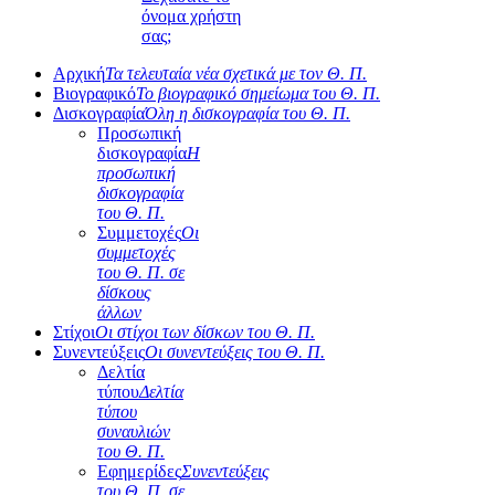
όνομα χρήστη
σας;
Αρχική
Τα τελευταία νέα σχετικά με τον Θ. Π.
Βιογραφικό
Το βιογραφικό σημείωμα του Θ. Π.
Δισκογραφία
Όλη η δισκογραφία του Θ. Π.
Προσωπική
δισκογραφία
Η
προσωπική
δισκογραφία
του Θ. Π.
Συμμετοχές
Οι
συμμετοχές
του Θ. Π. σε
δίσκους
άλλων
Στίχοι
Οι στίχοι των δίσκων του Θ. Π.
Συνεντεύξεις
Οι συνεντεύξεις του Θ. Π.
Δελτία
τύπου
Δελτία
τύπου
συναυλιών
του Θ. Π.
Εφημερίδες
Συνεντεύξεις
του Θ. Π. σε