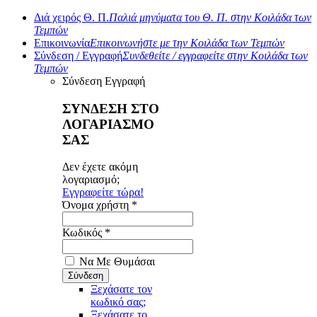
Διά χειρός Θ. Π.
Παλιά μηνύματα του Θ. Π. στην Κοιλάδα των
Τεμπών
Επικοινωνία
Επικοινωνήστε με την Κοιλάδα των Τεμπών
Σύνδεση / Εγγραφή
Συνδεθείτε / εγγραφείτε στην Κοιλάδα των
Τεμπών
Σύνδεση
Εγγραφή
ΣΥΝΔΕΣΗ ΣΤΟ
ΛΟΓΑΡΙΑΣΜΟ
ΣΑΣ
Δεν έχετε ακόμη
λογαριασμό;
Εγγραφείτε τώρα!
Όνομα χρήστη *
Κωδικός *
Να Με Θυμάσαι
Ξεχάσατε τον
κωδικό σας;
Ξεχάσατε το