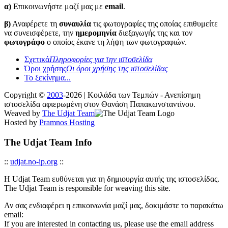
α)
Επικοινωνήστε μαζί μας με
email
.
β)
Αναφέρετε τη
συναυλία
τις φωτογραφίες της οποίας επιθυμείτε
να συνεισφέρετε, την
ημερομηνία
διεξαγωγής της και τον
φωτογράφο
ο οποίος έκανε τη λήψη των φωτογραφιών.
Σχετικά
Πληροφορίες για την ιστοσελίδα
Όροι χρήσης
Οι όροι χρήσης της ιστοσελίδας
Το ξεκίνημα...
Copyright ©
2003
-2026 | Κοιλάδα των Τεμπών - Ανεπίσημη
ιστοσελίδα αφιερωμένη στον Θανάση Παπακωνσταντίνου.
Weaved by
The Udjat Team
Hosted by
Pramnos Hosting
The Udjat Team Info
::
udjat.no-ip.org
::
Η Udjat Team ευθύνεται για τη δημιουργία αυτής της ιστοσελίδας.
The Udjat Team is responsible for weaving this site.
Αν σας ενδιαφέρει η επικοινωνία μαζί μας, δοκιμάστε το παρακάτω
email:
If you are interested in contacting us, please use the email address