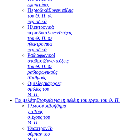
εφημερίδες
Περιοδικά
Συνεντεύξεις
του Θ. Π. σε
περιοδικά
Ηλεκτρονικά
περιοδικά
Συνεντεύξεις
του Θ. Π. σε
ηλεκτρονικά
περιοδικά
Ραδιοφωνικοί
σταθμοί
Συνεντεύξεις
του Θ. Π. σε
ραδιοφωνικούς
σταθμούς
Ομιλίες
Διάφορες
ομιλίες του
Θ. Π.
Για μελέτη
Στοιχεία για τη μελέτη του έργου του Θ. Π.
Γλωσσάρι
Βοήθημα
για τους
στίχους του
Θ. Π.
Έναστρον
Το
σύμπαν του
Θ. Π.