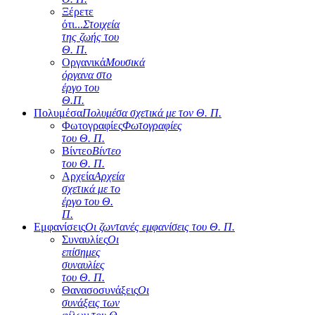
Ξέρετε
ότι...
Στοιχεία
της ζωής του
Θ. Π.
Οργανικά
Μουσικά
όργανα στο
έργο του
Θ.Π.
Πολυμέσα
Πολυμέσα σχετικά με τον Θ. Π.
Φωτογραφίες
Φωτογραφίες
του Θ. Π.
Βίντεο
Βίντεο
του Θ. Π.
Αρχεία
Αρχεία
σχετικά με το
έργο του Θ.
Π.
Εμφανίσεις
Οι ζωντανές εμφανίσεις του Θ. Π.
Συναυλίες
Οι
επίσημες
συναυλίες
του Θ. Π.
Θανασοσυνάξεις
Οι
συνάξεις των