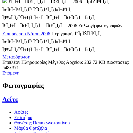
Î“ÎµÏŽÏÎ³Î¹Î¿Ï‚
ÎœÏ€Î±Î½Ï„Î¿ÏÎº Î‘Ï€Î¿ÏƒÏ„Î¿Î»Î¬ÎºÎ·Ï‚
Î¦Ï‰Ï„Î¿Î³ÏÎ±Ï†Î¯Î±: Î‘. Î£Ï„Î±Ï…ÏÏŒÏ€Î¿Ï…Î»Î¿Ï‚
Î£Ï„Î±Ï…ÏÏŒÏ‚ Ï„Î¿Ï… ÎÏŒÏ„Î¿Ï… 2006
Συλλογή φωτογραφιών:
Σταυρός του Νότου 2006
Περιγραφή:
Î“ÎµÏŽÏÎ³Î¹Î¿Ï‚
ÎœÏ€Î±Î½Ï„Î¿ÏÎº Î‘Ï€Î¿ÏƒÏ„Î¿Î»Î¬ÎºÎ·Ï‚
Î¦Ï‰Ï„Î¿Î³ÏÎ±Ï†Î¯Î±: Î‘. Î£Ï„Î±Ï…ÏÏŒÏ€Î¿Ï…Î»Î¿Ï‚
Μεταφόρτωση
Επιπλέον Πληροφορίες
Μέγεθος Αρχείου:
232.72 KB
Διαστάσεις:
548x371
Επόμενη
Φωτογραφίες
Δείτε
Αφίσες
Εισιτήρια
Θανάσης Παπακωνσταντίνου
Μάρθα Φριτζήλα