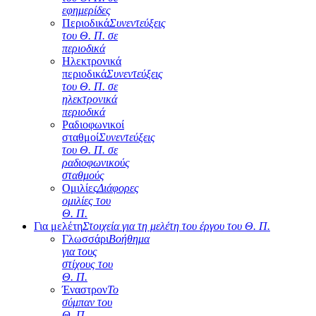
εφημερίδες
Περιοδικά
Συνεντεύξεις
του Θ. Π. σε
περιοδικά
Ηλεκτρονικά
περιοδικά
Συνεντεύξεις
του Θ. Π. σε
ηλεκτρονικά
περιοδικά
Ραδιοφωνικοί
σταθμοί
Συνεντεύξεις
του Θ. Π. σε
ραδιοφωνικούς
σταθμούς
Ομιλίες
Διάφορες
ομιλίες του
Θ. Π.
Για μελέτη
Στοιχεία για τη μελέτη του έργου του Θ. Π.
Γλωσσάρι
Βοήθημα
για τους
στίχους του
Θ. Π.
Έναστρον
Το
σύμπαν του
Θ. Π.