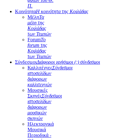
φίλων του Θ.
Π.
Κοινότητα
Η κοινότητα της Κοιλάδας
Μέλη
Τα
μέλη της
Κοιλάδας
των Τεμπών
Forum
Το
forum της
Κοιλάδας
των Τεμπών
Σύνδεσμοι
Διάφοροι χρήσιμοι (;) σύνδεσμοι
Καλλιτέχνες
Σύνδεσμοι
ιστοσελίδων
διάφορων
καλλιτεχνών
Μουσικές
Σκηνές
Σύνδεσμοι
ιστοσελίδων
διάφορων
μουσικών
σκηνών
Ηλεκτρονικά
Μουσικά
Περιοδικά -