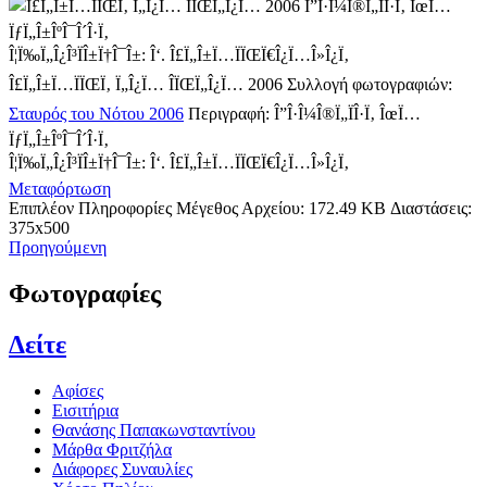
Î”Î·Î¼Î®Ï„ÏÎ·Ï‚ ÎœÏ…
ÏƒÏ„Î±ÎºÎ¯Î´Î·Ï‚
Î¦Ï‰Ï„Î¿Î³ÏÎ±Ï†Î¯Î±: Î‘. Î£Ï„Î±Ï…ÏÏŒÏ€Î¿Ï…Î»Î¿Ï‚
Î£Ï„Î±Ï…ÏÏŒÏ‚ Ï„Î¿Ï… ÎÏŒÏ„Î¿Ï… 2006
Συλλογή φωτογραφιών:
Σταυρός του Νότου 2006
Περιγραφή:
Î”Î·Î¼Î®Ï„ÏÎ·Ï‚ ÎœÏ…
ÏƒÏ„Î±ÎºÎ¯Î´Î·Ï‚
Î¦Ï‰Ï„Î¿Î³ÏÎ±Ï†Î¯Î±: Î‘. Î£Ï„Î±Ï…ÏÏŒÏ€Î¿Ï…Î»Î¿Ï‚
Μεταφόρτωση
Επιπλέον Πληροφορίες
Μέγεθος Αρχείου:
172.49 KB
Διαστάσεις:
375x500
Προηγούμενη
Φωτογραφίες
Δείτε
Αφίσες
Εισιτήρια
Θανάσης Παπακωνσταντίνου
Μάρθα Φριτζήλα
Διάφορες Συναυλίες