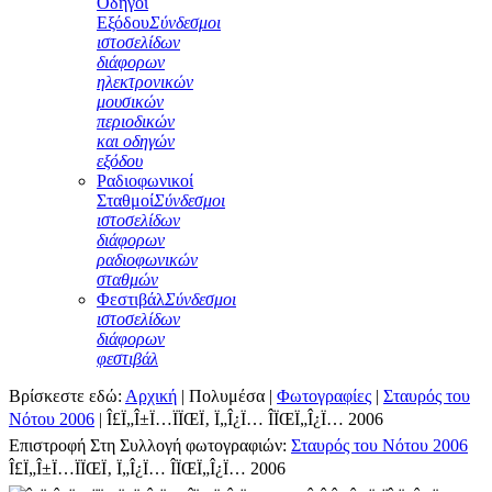
Οδηγοί
Εξόδου
Σύνδεσμοι
ιστοσελίδων
διάφορων
ηλεκτρονικών
μουσικών
περιοδικών
και οδηγών
εξόδου
Ραδιοφωνικοί
Σταθμοί
Σύνδεσμοι
ιστοσελίδων
διάφορων
ραδιοφωνικών
σταθμών
Φεστιβάλ
Σύνδεσμοι
ιστοσελίδων
διάφορων
φεστιβάλ
Βρίσκεστε εδώ:
Αρχική
|
Πολυμέσα
|
Φωτογραφίες
|
Σταυρός του
Νότου 2006
|
Î£Ï„Î±Ï…ÏÏŒÏ‚ Ï„Î¿Ï… ÎÏŒÏ„Î¿Ï… 2006
Επιστροφή Στη Συλλογή φωτογραφιών:
Σταυρός του Νότου 2006
Î£Ï„Î±Ï…ÏÏŒÏ‚ Ï„Î¿Ï… ÎÏŒÏ„Î¿Ï… 2006