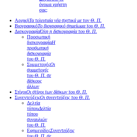
όνομα χρήστη
σας;
Αρχική
Τα τελευταία νέα σχετικά με τον Θ. Π.
Βιογραφικό
Το βιογραφικό σημείωμα του Θ. Π.
Δισκογραφία
Όλη η δισκογραφία του Θ. Π.
Προσωπική
δισκογραφία
Η
προσωπική
δισκογραφία
του Θ. Π.
Συμμετοχές
Οι
συμμετοχές
του Θ. Π. σε
δίσκους
άλλων
Στίχοι
Οι στίχοι των δίσκων του Θ. Π.
Συνεντεύξεις
Οι συνεντεύξεις του Θ. Π.
Δελτία
τύπου
Δελτία
τύπου
συναυλιών
του Θ. Π.
Εφημερίδες
Συνεντεύξεις
του Θ. Π. σε