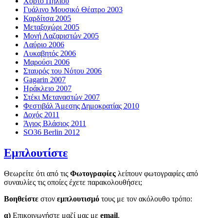
Χόρτο Πηλίου
Γυάλινο Μουσικό Θέατρο 2003
Καρδίτσα 2005
Μεταξοχώρι 2005
Μονή Λαζαριστών 2005
Λαύριο 2006
Λυκαβητός 2006
Μαρούσι 2006
Σταυρός του Νότου 2006
Gagarin 2007
Ηράκλειο 2007
Στέκι Μεταναστών 2007
Φεστιβάλ Άμεσης Δημοκρατίας 2010
Δοχός 2011
Άγιος Βλάσιος 2011
SO36 Berlin 2012
Εμπλουτίστε
Θεωρείτε ότι από τις
Φωτογραφίες
λείπουν φωτογραφίες από
συναυλίες τις οποίες έχετε παρακολουθήσει;
Βοηθείστε
στον
εμπλουτισμό
τους με τον ακόλουθο τρόπο:
α)
Επικοινωνήστε μαζί μας με
email
.