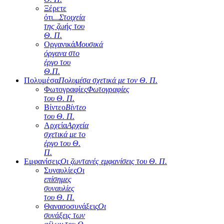
Ξέρετε
ότι...
Στοιχεία
της ζωής του
Θ. Π.
Οργανικά
Μουσικά
όργανα στο
έργο του
Θ.Π.
Πολυμέσα
Πολυμέσα σχετικά με τον Θ. Π.
Φωτογραφίες
Φωτογραφίες
του Θ. Π.
Βίντεο
Βίντεο
του Θ. Π.
Αρχεία
Αρχεία
σχετικά με το
έργο του Θ.
Π.
Εμφανίσεις
Οι ζωντανές εμφανίσεις του Θ. Π.
Συναυλίες
Οι
επίσημες
συναυλίες
του Θ. Π.
Θανασοσυνάξεις
Οι
συνάξεις των