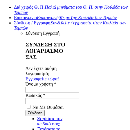
Διά χειρός Θ. Π.
Παλιά μηνύματα του Θ. Π. στην Κοιλάδα των
Τεμπών
Επικοινωνία
Επικοινωνήστε με την Κοιλάδα των Τεμπών
Σύνδεση / Εγγραφή
Συνδεθείτε / εγγραφείτε στην Κοιλάδα των
Τεμπών
Σύνδεση
Εγγραφή
ΣΥΝΔΕΣΗ ΣΤΟ
ΛΟΓΑΡΙΑΣΜΟ
ΣΑΣ
Δεν έχετε ακόμη
λογαριασμό;
Εγγραφείτε τώρα!
Όνομα χρήστη *
Κωδικός *
Να Με Θυμάσαι
Ξεχάσατε τον
κωδικό σας;
Ξεχάσατε το