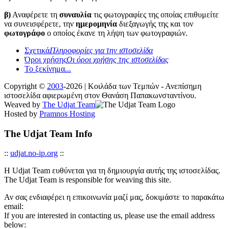
β)
Αναφέρετε τη
συναυλία
τις φωτογραφίες της οποίας επιθυμείτε
να συνεισφέρετε, την
ημερομηνία
διεξαγωγής της και τον
φωτογράφο
ο οποίος έκανε τη λήψη των φωτογραφιών.
Σχετικά
Πληροφορίες για την ιστοσελίδα
Όροι χρήσης
Οι όροι χρήσης της ιστοσελίδας
Το ξεκίνημα...
Copyright ©
2003
-2026 | Κοιλάδα των Τεμπών - Ανεπίσημη
ιστοσελίδα αφιερωμένη στον Θανάση Παπακωνσταντίνου.
Weaved by
The Udjat Team
Hosted by
Pramnos Hosting
The Udjat Team Info
::
udjat.no-ip.org
::
Η Udjat Team ευθύνεται για τη δημιουργία αυτής της ιστοσελίδας.
The Udjat Team is responsible for weaving this site.
Αν σας ενδιαφέρει η επικοινωνία μαζί μας, δοκιμάστε το παρακάτω
email:
If you are interested in contacting us, please use the email address
below: