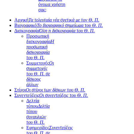
όνομα χρήστη
σας;
Αρχική
Τα τελευταία νέα σχετικά με τον Θ. Π.
Βιογραφικό
Το βιογραφικό σημείωμα του Θ. Π.
Δισκογραφία
Όλη η δισκογραφία του Θ. Π.
Προσωπική
δισκογραφία
Η
προσωπική
δισκογραφία
του Θ. Π.
Συμμετοχές
Οι
συμμετοχές
του Θ. Π. σε
δίσκους
άλλων
Στίχοι
Οι στίχοι των δίσκων του Θ. Π.
Συνεντεύξεις
Οι συνεντεύξεις του Θ. Π.
Δελτία
τύπου
Δελτία
τύπου
συναυλιών
του Θ. Π.
Εφημερίδες
Συνεντεύξεις
του Θ. Π. σε