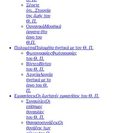
Ξέρετε
ότι...
Στοιχεία
της ζωής του
Θ. Π.
Οργανικά
Μουσικά
όργανα στο
έργο του
Θ.Π.
Πολυμέσα
Πολυμέσα σχετικά με τον Θ. Π.
Φωτογραφίες
Φωτογραφίες
του Θ. Π.
Βίντεο
Βίντεο
του Θ. Π.
Αρχεία
Αρχεία
σχετικά με το
έργο του Θ.
Π.
Εμφανίσεις
Οι ζωντανές εμφανίσεις του Θ. Π.
Συναυλίες
Οι
επίσημες
συναυλίες
του Θ. Π.
Θανασοσυνάξεις
Οι
συνάξεις των