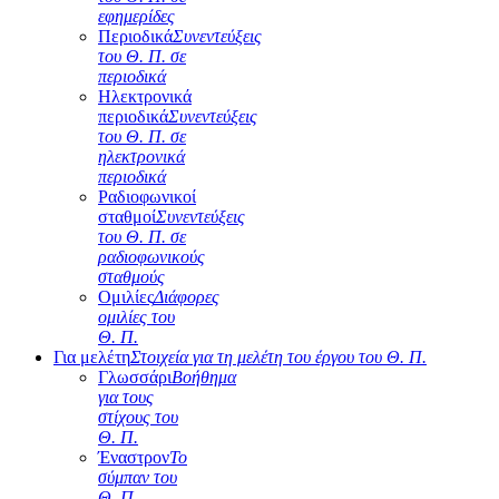
εφημερίδες
Περιοδικά
Συνεντεύξεις
του Θ. Π. σε
περιοδικά
Ηλεκτρονικά
περιοδικά
Συνεντεύξεις
του Θ. Π. σε
ηλεκτρονικά
περιοδικά
Ραδιοφωνικοί
σταθμοί
Συνεντεύξεις
του Θ. Π. σε
ραδιοφωνικούς
σταθμούς
Ομιλίες
Διάφορες
ομιλίες του
Θ. Π.
Για μελέτη
Στοιχεία για τη μελέτη του έργου του Θ. Π.
Γλωσσάρι
Βοήθημα
για τους
στίχους του
Θ. Π.
Έναστρον
Το
σύμπαν του
Θ. Π.