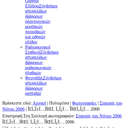
Οδηγοί
Εξόδου
Σύνδεσμοι
ιστοσελίδων
διάφορων
ηλεκτρονικών
μουσικών
περιοδικών
και οδηγών
εξόδου
Ραδιοφωνικοί
Σταθμοί
Σύνδεσμοι
ιστοσελίδων
διάφορων
ραδιοφωνικών
σταθμών
Φεστιβάλ
Σύνδεσμοι
ιστοσελίδων
διάφορων
φεστιβάλ
Βρίσκεστε εδώ:
Αρχική
|
Πολυμέσα
|
Φωτογραφίες
|
Σταυρός του
Νότου 2006
|
Î£Ï„Î±Ï…ÏÏŒÏ‚ Ï„Î¿Ï… ÎÏŒÏ„Î¿Ï… 2006
Επιστροφή Στη Συλλογή φωτογραφιών:
Σταυρός του Νότου 2006
Î£Ï„Î±Ï…ÏÏŒÏ‚ Ï„Î¿Ï… ÎÏŒÏ„Î¿Ï… 2006