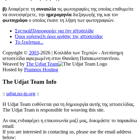
β)
Αναφέρετε τη
συναυλία
τις φωτογραφίες της οποίας επιθυμείτε
να συνεισφέρετε, την
ημερομηνία
διεξαγωγής της και τον
φωτογράφο
ο οποίος έκανε τη λήψη των φωτογραφιών.
Σχετικά
Πληροφορίες για την ιστοσελίδα
Όροι χρήσης
Οι όροι χρήσης της ιστοσελίδας
Το ξεκίνημα...
Copyright ©
2003
-2026 | Κοιλάδα των Τεμπών - Ανεπίσημη
ιστοσελίδα αφιερωμένη στον Θανάση Παπακωνσταντίνου.
Weaved by
The Udjat Team
Hosted by
Pramnos Hosting
The Udjat Team Info
::
udjat.no-ip.org
::
Η Udjat Team ευθύνεται για τη δημιουργία αυτής της ιστοσελίδας.
The Udjat Team is responsible for weaving this site.
Αν σας ενδιαφέρει η επικοινωνία μαζί μας, δοκιμάστε το παρακάτω
email:
If you are interested in contacting us, please use the email address
below: