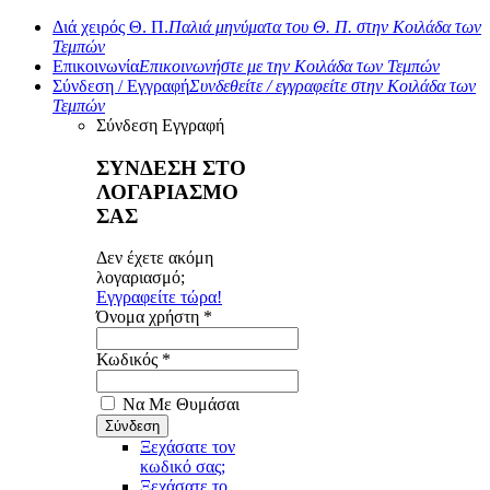
Διά χειρός Θ. Π.
Παλιά μηνύματα του Θ. Π. στην Κοιλάδα των
Τεμπών
Επικοινωνία
Επικοινωνήστε με την Κοιλάδα των Τεμπών
Σύνδεση / Εγγραφή
Συνδεθείτε / εγγραφείτε στην Κοιλάδα των
Τεμπών
Σύνδεση
Εγγραφή
ΣΥΝΔΕΣΗ ΣΤΟ
ΛΟΓΑΡΙΑΣΜΟ
ΣΑΣ
Δεν έχετε ακόμη
λογαριασμό;
Εγγραφείτε τώρα!
Όνομα χρήστη *
Κωδικός *
Να Με Θυμάσαι
Ξεχάσατε τον
κωδικό σας;
Ξεχάσατε το