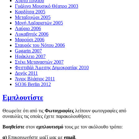
Χόρτο Πηλίου
Γυάλινο Μουσικό Θέατρο 2003
Καρδίτσα 2005
Μεταξοχώρι 2005
Μονή Λαζαριστών 2005
Λαύριο 2006
Λυκαβητός 2006
Μαρούσι 2006
Σταυρός του Νότου 2006
Gagarin 2007
Ηράκλειο 2007
Στέκι Μεταναστών 2007
Φεστιβάλ Άμεσης Δημοκρατίας 2010
Δοχός 2011
Άγιος Βλάσιος 2011
SO36 Berlin 2012
Εμπλουτίστε
Θεωρείτε ότι από τις
Φωτογραφίες
λείπουν φωτογραφίες από
συναυλίες τις οποίες έχετε παρακολουθήσει;
Βοηθείστε
στον
εμπλουτισμό
τους με τον ακόλουθο τρόπο:
α)
Επικοινωνήστε μαζί μας με
email
.