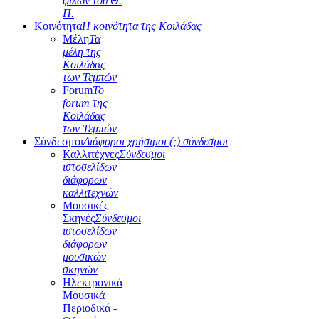
φίλων του Θ.
Π.
Κοινότητα
Η κοινότητα της Κοιλάδας
Μέλη
Τα
μέλη της
Κοιλάδας
των Τεμπών
Forum
Το
forum της
Κοιλάδας
των Τεμπών
Σύνδεσμοι
Διάφοροι χρήσιμοι (;) σύνδεσμοι
Καλλιτέχνες
Σύνδεσμοι
ιστοσελίδων
διάφορων
καλλιτεχνών
Μουσικές
Σκηνές
Σύνδεσμοι
ιστοσελίδων
διάφορων
μουσικών
σκηνών
Ηλεκτρονικά
Μουσικά
Περιοδικά -