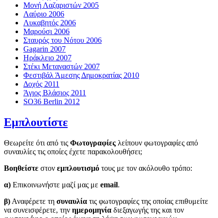
Μονή Λαζαριστών 2005
Λαύριο 2006
Λυκαβητός 2006
Μαρούσι 2006
Σταυρός του Νότου 2006
Gagarin 2007
Ηράκλειο 2007
Στέκι Μεταναστών 2007
Φεστιβάλ Άμεσης Δημοκρατίας 2010
Δοχός 2011
Άγιος Βλάσιος 2011
SO36 Berlin 2012
Εμπλουτίστε
Θεωρείτε ότι από τις
Φωτογραφίες
λείπουν φωτογραφίες από
συναυλίες τις οποίες έχετε παρακολουθήσει;
Βοηθείστε
στον
εμπλουτισμό
τους με τον ακόλουθο τρόπο:
α)
Επικοινωνήστε μαζί μας με
email
.
β)
Αναφέρετε τη
συναυλία
τις φωτογραφίες της οποίας επιθυμείτε
να συνεισφέρετε, την
ημερομηνία
διεξαγωγής της και τον