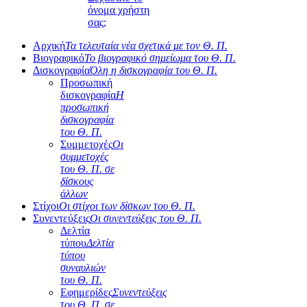
όνομα χρήστη
σας;
Αρχική
Τα τελευταία νέα σχετικά με τον Θ. Π.
Βιογραφικό
Το βιογραφικό σημείωμα του Θ. Π.
Δισκογραφία
Όλη η δισκογραφία του Θ. Π.
Προσωπική
δισκογραφία
Η
προσωπική
δισκογραφία
του Θ. Π.
Συμμετοχές
Οι
συμμετοχές
του Θ. Π. σε
δίσκους
άλλων
Στίχοι
Οι στίχοι των δίσκων του Θ. Π.
Συνεντεύξεις
Οι συνεντεύξεις του Θ. Π.
Δελτία
τύπου
Δελτία
τύπου
συναυλιών
του Θ. Π.
Εφημερίδες
Συνεντεύξεις
του Θ. Π. σε