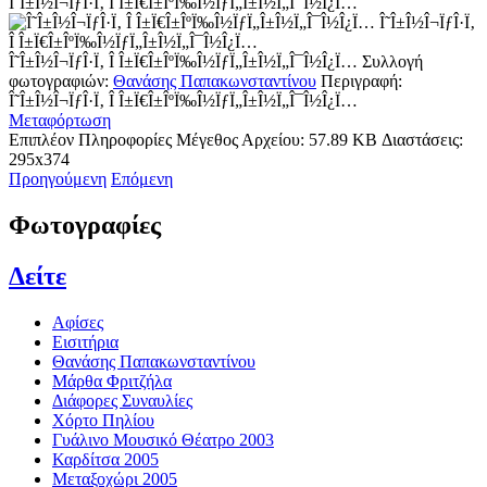
Î˜Î±Î½Î¬ÏƒÎ·Ï‚ Î Î±Ï€Î±ÎºÏ‰Î½ÏƒÏ„Î±Î½Ï„Î¯Î½Î¿Ï…
Î˜Î±Î½Î¬ÏƒÎ·Ï‚
Î Î±Ï€Î±ÎºÏ‰Î½ÏƒÏ„Î±Î½Ï„Î¯Î½Î¿Ï…
Î˜Î±Î½Î¬ÏƒÎ·Ï‚ Î Î±Ï€Î±ÎºÏ‰Î½ÏƒÏ„Î±Î½Ï„Î¯Î½Î¿Ï…
Συλλογή
φωτογραφιών:
Θανάσης Παπακωνσταντίνου
Περιγραφή:
Î˜Î±Î½Î¬ÏƒÎ·Ï‚ Î Î±Ï€Î±ÎºÏ‰Î½ÏƒÏ„Î±Î½Ï„Î¯Î½Î¿Ï…
Μεταφόρτωση
Επιπλέον Πληροφορίες
Μέγεθος Αρχείου:
57.89 KB
Διαστάσεις:
295x374
Προηγούμενη
Επόμενη
Φωτογραφίες
Δείτε
Αφίσες
Εισιτήρια
Θανάσης Παπακωνσταντίνου
Μάρθα Φριτζήλα
Διάφορες Συναυλίες
Χόρτο Πηλίου
Γυάλινο Μουσικό Θέατρο 2003
Καρδίτσα 2005
Μεταξοχώρι 2005