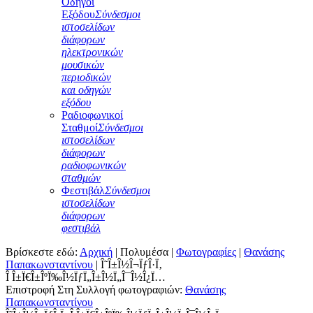
Οδηγοί
Εξόδου
Σύνδεσμοι
ιστοσελίδων
διάφορων
ηλεκτρονικών
μουσικών
περιοδικών
και οδηγών
εξόδου
Ραδιοφωνικοί
Σταθμοί
Σύνδεσμοι
ιστοσελίδων
διάφορων
ραδιοφωνικών
σταθμών
Φεστιβάλ
Σύνδεσμοι
ιστοσελίδων
διάφορων
φεστιβάλ
Βρίσκεστε εδώ:
Αρχική
|
Πολυμέσα
|
Φωτογραφίες
|
Θανάσης
Παπακωνσταντίνου
|
Î˜Î±Î½Î¬ÏƒÎ·Ï‚
Î Î±Ï€Î±ÎºÏ‰Î½ÏƒÏ„Î±Î½Ï„Î¯Î½Î¿Ï…
Επιστροφή Στη Συλλογή φωτογραφιών:
Θανάσης
Παπακωνσταντίνου