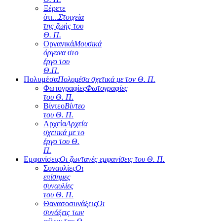
Ξέρετε
ότι...
Στοιχεία
της ζωής του
Θ. Π.
Οργανικά
Μουσικά
όργανα στο
έργο του
Θ.Π.
Πολυμέσα
Πολυμέσα σχετικά με τον Θ. Π.
Φωτογραφίες
Φωτογραφίες
του Θ. Π.
Βίντεο
Βίντεο
του Θ. Π.
Αρχεία
Αρχεία
σχετικά με το
έργο του Θ.
Π.
Εμφανίσεις
Οι ζωντανές εμφανίσεις του Θ. Π.
Συναυλίες
Οι
επίσημες
συναυλίες
του Θ. Π.
Θανασοσυνάξεις
Οι
συνάξεις των