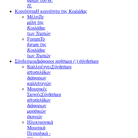
φίλων του Θ.
Π.
Κοινότητα
Η κοινότητα της Κοιλάδας
Μέλη
Τα
μέλη της
Κοιλάδας
των Τεμπών
Forum
Το
forum της
Κοιλάδας
των Τεμπών
Σύνδεσμοι
Διάφοροι χρήσιμοι (;) σύνδεσμοι
Καλλιτέχνες
Σύνδεσμοι
ιστοσελίδων
διάφορων
καλλιτεχνών
Μουσικές
Σκηνές
Σύνδεσμοι
ιστοσελίδων
διάφορων
μουσικών
σκηνών
Ηλεκτρονικά
Μουσικά
Περιοδικά -