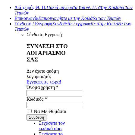
Διά χειρός Θ. Π.
Παλιά μηνύματα του Θ. Π. στην Κοιλάδα των
Τεμπών
Επικοινωνία
Επικοινωνήστε με την Κοιλάδα των Τεμπών
Σύνδεση / Εγγραφή
Συνδεθείτε / εγγραφείτε στην Κοιλάδα των
Τεμπών
Σύνδεση
Εγγραφή
ΣΥΝΔΕΣΗ ΣΤΟ
ΛΟΓΑΡΙΑΣΜΟ
ΣΑΣ
Δεν έχετε ακόμη
λογαριασμό;
Εγγραφείτε τώρα!
Όνομα χρήστη *
Κωδικός *
Να Με Θυμάσαι
Ξεχάσατε τον
κωδικό σας;
Ξεχάσατε το