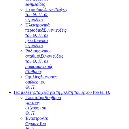
εφημερίδες
Περιοδικά
Συνεντεύξεις
του Θ. Π. σε
περιοδικά
Ηλεκτρονικά
περιοδικά
Συνεντεύξεις
του Θ. Π. σε
ηλεκτρονικά
περιοδικά
Ραδιοφωνικοί
σταθμοί
Συνεντεύξεις
του Θ. Π. σε
ραδιοφωνικούς
σταθμούς
Ομιλίες
Διάφορες
ομιλίες του
Θ. Π.
Για μελέτη
Στοιχεία για τη μελέτη του έργου του Θ. Π.
Γλωσσάρι
Βοήθημα
για τους
στίχους του
Θ. Π.
Έναστρον
Το
σύμπαν του
Θ. Π.