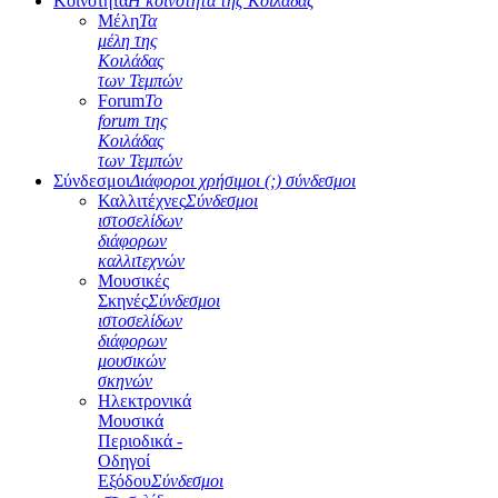
Κοινότητα
Η κοινότητα της Κοιλάδας
Μέλη
Τα
μέλη της
Κοιλάδας
των Τεμπών
Forum
Το
forum της
Κοιλάδας
των Τεμπών
Σύνδεσμοι
Διάφοροι χρήσιμοι (;) σύνδεσμοι
Καλλιτέχνες
Σύνδεσμοι
ιστοσελίδων
διάφορων
καλλιτεχνών
Μουσικές
Σκηνές
Σύνδεσμοι
ιστοσελίδων
διάφορων
μουσικών
σκηνών
Ηλεκτρονικά
Μουσικά
Περιοδικά -
Οδηγοί
Εξόδου
Σύνδεσμοι