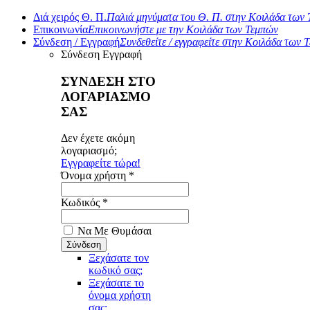
Διά χειρός Θ. Π.
Παλιά μηνύματα του Θ. Π. στην Κοιλάδα των
Επικοινωνία
Επικοινωνήστε με την Κοιλάδα των Τεμπών
Σύνδεση / Εγγραφή
Συνδεθείτε / εγγραφείτε στην Κοιλάδα των 
Σύνδεση
Εγγραφή
ΣΥΝΔΕΣΗ ΣΤΟ
ΛΟΓΑΡΙΑΣΜΟ
ΣΑΣ
Δεν έχετε ακόμη
λογαριασμό;
Εγγραφείτε τώρα!
Όνομα χρήστη *
Κωδικός *
Να Με Θυμάσαι
Ξεχάσατε τον
κωδικό σας;
Ξεχάσατε το
όνομα χρήστη
σας;