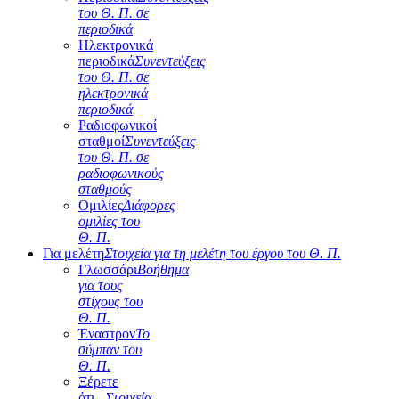
του Θ. Π. σε
περιοδικά
Ηλεκτρονικά
περιοδικά
Συνεντεύξεις
του Θ. Π. σε
ηλεκτρονικά
περιοδικά
Ραδιοφωνικοί
σταθμοί
Συνεντεύξεις
του Θ. Π. σε
ραδιοφωνικούς
σταθμούς
Ομιλίες
Διάφορες
ομιλίες του
Θ. Π.
Για μελέτη
Στοιχεία για τη μελέτη του έργου του Θ. Π.
Γλωσσάρι
Βοήθημα
για τους
στίχους του
Θ. Π.
Έναστρον
Το
σύμπαν του
Θ. Π.
Ξέρετε
ότι...
Στοιχεία