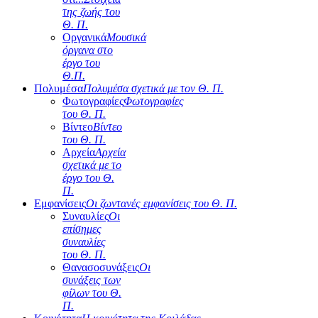
της ζωής του
Θ. Π.
Οργανικά
Μουσικά
όργανα στο
έργο του
Θ.Π.
Πολυμέσα
Πολυμέσα σχετικά με τον Θ. Π.
Φωτογραφίες
Φωτογραφίες
του Θ. Π.
Βίντεο
Βίντεο
του Θ. Π.
Αρχεία
Αρχεία
σχετικά με το
έργο του Θ.
Π.
Εμφανίσεις
Οι ζωντανές εμφανίσεις του Θ. Π.
Συναυλίες
Οι
επίσημες
συναυλίες
του Θ. Π.
Θανασοσυνάξεις
Οι
συνάξεις των
φίλων του Θ.
Π.