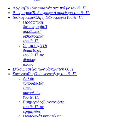
Αρχική
Τα τελευταία νέα σχετικά με τον Θ. Π.
Βιογραφικό
Το βιογραφικό σημείωμα του Θ. Π.
Δισκογραφία
Όλη η δισκογραφία του Θ. Π.
Προσωπική
δισκογραφία
Η
προσωπική
δισκογραφία
του Θ. Π.
Συμμετοχές
Οι
συμμετοχές
του Θ. Π. σε
δίσκους
άλλων
Στίχοι
Οι στίχοι των δίσκων του Θ. Π.
Συνεντεύξεις
Οι συνεντεύξεις του Θ. Π.
Δελτία
τύπου
Δελτία
τύπου
συναυλιών
του Θ. Π.
Εφημερίδες
Συνεντεύξεις
του Θ. Π. σε
εφημερίδες
Περιοδικά
Συνεντεύξεις