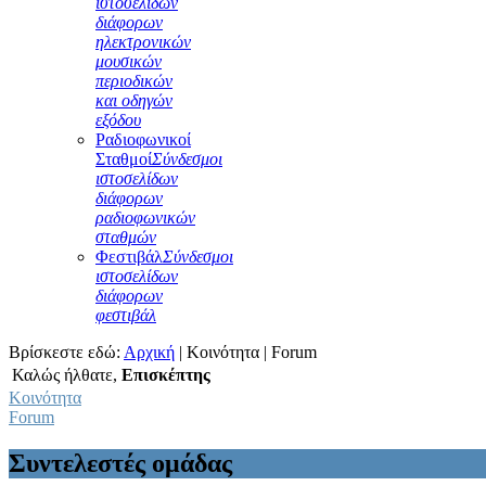
ιστοσελίδων
διάφορων
ηλεκτρονικών
μουσικών
περιοδικών
και οδηγών
εξόδου
Ραδιοφωνικοί
Σταθμοί
Σύνδεσμοι
ιστοσελίδων
διάφορων
ραδιοφωνικών
σταθμών
Φεστιβάλ
Σύνδεσμοι
ιστοσελίδων
διάφορων
φεστιβάλ
Βρίσκεστε εδώ:
Αρχική
|
Κοινότητα
|
Forum
Καλώς ήλθατε,
Επισκέπτης
Κοινότητα
Forum
Συντελεστές ομάδας