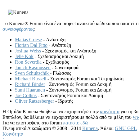
Το Kunena® Forum είναι ένα project ανοικτού κώδικα που απαιτεί
συνεισφέροντες
:
Matias Griese
- Ανάπτυξη
Florian Dal Fitto
- Ανάπτυξη
Joshua Weiss
- Σχεδιασμός και Ανάπτυξη
Jelle Kok
- Σχεδιασμός και Δοκιμή
Ron Severdia
- Σχεδιασμός
Janich Rasmussen
- Συνεισφορά
Sven Schultschik
- Γλώσσες
Michael Russell
- Συντονισμός Forum και Τεκμηρίωση
Richard Binder
- Συντονισμός Forum και Δοκιμή
Sami Haaranen
- Συντονισμός Forum και Δοκιμή
Joe Collins
- Συντονισμός Forum και Δοκιμή
Oliver Ratzesberger
- Ιδρυτής
Η Ομάδα Kunena θα ήθελε να ευχαριστήσει την
κοινότητα
για τη βο
Επιπλέον, θα θέλαμε να ευχαριστήσουμε πολλά από τα μέλη του
ww
Για να επιστρέψετε στο forum
πατήστε εδώ
Πνευματικά Δικαιώματα © 2008 - 2014
Kunena
, Άδεια:
GNU GPL
Κοινότητα