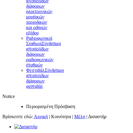
ιστοσελίδων
διάφορων
ηλεκτρονικών
μουσικών
περιοδικών
και οδηγών
εξόδου
Ραδιοφωνικοί
Σταθμοί
Σύνδεσμοι
ιστοσελίδων
διάφορων
ραδιοφωνικών
σταθμών
Φεστιβάλ
Σύνδεσμοι
ιστοσελίδων
διάφορων
φεστιβάλ
Notice
Περιορισμένη Πρόσβαση
Βρίσκεστε εδώ:
Αρχική
|
Κοινότητα
|
Μέλη
|
Δισαστήρ