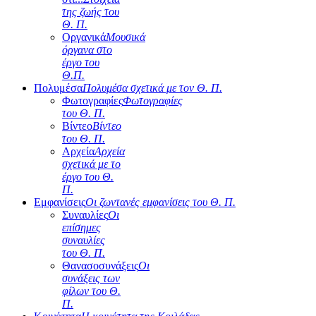
της ζωής του
Θ. Π.
Οργανικά
Μουσικά
όργανα στο
έργο του
Θ.Π.
Πολυμέσα
Πολυμέσα σχετικά με τον Θ. Π.
Φωτογραφίες
Φωτογραφίες
του Θ. Π.
Βίντεο
Βίντεο
του Θ. Π.
Αρχεία
Αρχεία
σχετικά με το
έργο του Θ.
Π.
Εμφανίσεις
Οι ζωντανές εμφανίσεις του Θ. Π.
Συναυλίες
Οι
επίσημες
συναυλίες
του Θ. Π.
Θανασοσυνάξεις
Οι
συνάξεις των
φίλων του Θ.
Π.