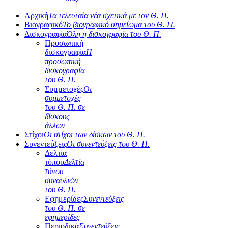
Αρχική
Τα τελευταία νέα σχετικά με τον Θ. Π.
Βιογραφικό
Το βιογραφικό σημείωμα του Θ. Π.
Δισκογραφία
Όλη η δισκογραφία του Θ. Π.
Προσωπική
δισκογραφία
Η
προσωπική
δισκογραφία
του Θ. Π.
Συμμετοχές
Οι
συμμετοχές
του Θ. Π. σε
δίσκους
άλλων
Στίχοι
Οι στίχοι των δίσκων του Θ. Π.
Συνεντεύξεις
Οι συνεντεύξεις του Θ. Π.
Δελτία
τύπου
Δελτία
τύπου
συναυλιών
του Θ. Π.
Εφημερίδες
Συνεντεύξεις
του Θ. Π. σε
εφημερίδες
Περιοδικά
Συνεντεύξεις