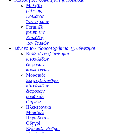
Κοινότητα
Η κοινότητα της Κοιλάδας
Μέλη
Τα
μέλη της
Κοιλάδας
των Τεμπών
Forum
Το
forum της
Κοιλάδας
των Τεμπών
Σύνδεσμοι
Διάφοροι χρήσιμοι (;) σύνδεσμοι
Καλλιτέχνες
Σύνδεσμοι
ιστοσελίδων
διάφορων
καλλιτεχνών
Μουσικές
Σκηνές
Σύνδεσμοι
ιστοσελίδων
διάφορων
μουσικών
σκηνών
Ηλεκτρονικά
Μουσικά
Περιοδικά -
Οδηγοί
Εξόδου
Σύνδεσμοι