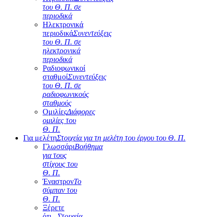
του Θ. Π. σε
περιοδικά
Ηλεκτρονικά
περιοδικά
Συνεντεύξεις
του Θ. Π. σε
ηλεκτρονικά
περιοδικά
Ραδιοφωνικοί
σταθμοί
Συνεντεύξεις
του Θ. Π. σε
ραδιοφωνικούς
σταθμούς
Ομιλίες
Διάφορες
ομιλίες του
Θ. Π.
Για μελέτη
Στοιχεία για τη μελέτη του έργου του Θ. Π.
Γλωσσάρι
Βοήθημα
για τους
στίχους του
Θ. Π.
Έναστρον
Το
σύμπαν του
Θ. Π.
Ξέρετε
ότι...
Στοιχεία