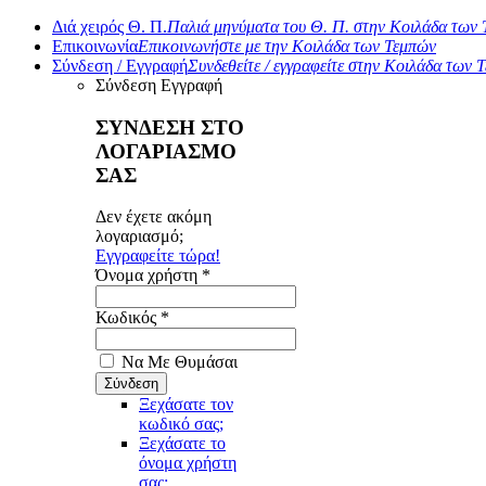
Διά χειρός Θ. Π.
Παλιά μηνύματα του Θ. Π. στην Κοιλάδα των
Επικοινωνία
Επικοινωνήστε με την Κοιλάδα των Τεμπών
Σύνδεση / Εγγραφή
Συνδεθείτε / εγγραφείτε στην Κοιλάδα των 
Σύνδεση
Εγγραφή
ΣΥΝΔΕΣΗ ΣΤΟ
ΛΟΓΑΡΙΑΣΜΟ
ΣΑΣ
Δεν έχετε ακόμη
λογαριασμό;
Εγγραφείτε τώρα!
Όνομα χρήστη *
Κωδικός *
Να Με Θυμάσαι
Ξεχάσατε τον
κωδικό σας;
Ξεχάσατε το
όνομα χρήστη
σας;