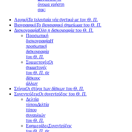
όνομα χρήστη
σας;
Αρχική
Τα τελευταία νέα σχετικά με τον Θ. Π.
Βιογραφικό
Το βιογραφικό σημείωμα του Θ. Π.
Δισκογραφία
Όλη η δισκογραφία του Θ. Π.
Προσωπική
δισκογραφία
Η
προσωπική
δισκογραφία
του Θ. Π.
Συμμετοχές
Οι
συμμετοχές
του Θ. Π. σε
δίσκους
άλλων
Στίχοι
Οι στίχοι των δίσκων του Θ. Π.
Συνεντεύξεις
Οι συνεντεύξεις του Θ. Π.
Δελτία
τύπου
Δελτία
τύπου
συναυλιών
του Θ. Π.
Εφημερίδες
Συνεντεύξεις
του Θ. Π. σε