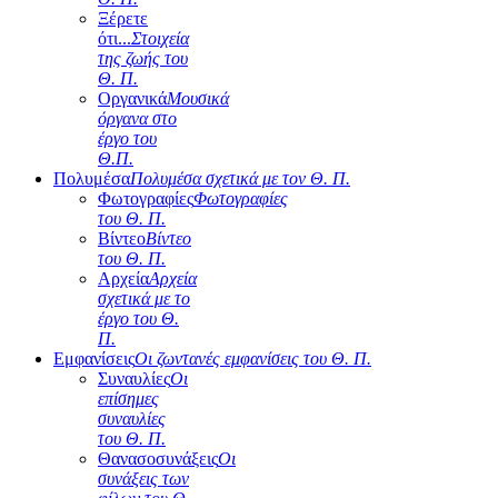
Ξέρετε
ότι...
Στοιχεία
της ζωής του
Θ. Π.
Οργανικά
Μουσικά
όργανα στο
έργο του
Θ.Π.
Πολυμέσα
Πολυμέσα σχετικά με τον Θ. Π.
Φωτογραφίες
Φωτογραφίες
του Θ. Π.
Βίντεο
Βίντεο
του Θ. Π.
Αρχεία
Αρχεία
σχετικά με το
έργο του Θ.
Π.
Εμφανίσεις
Οι ζωντανές εμφανίσεις του Θ. Π.
Συναυλίες
Οι
επίσημες
συναυλίες
του Θ. Π.
Θανασοσυνάξεις
Οι
συνάξεις των