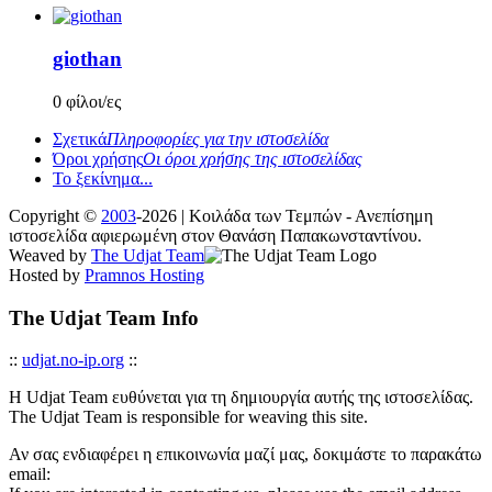
giothan
0 φίλοι/ες
Σχετικά
Πληροφορίες για την ιστοσελίδα
Όροι χρήσης
Οι όροι χρήσης της ιστοσελίδας
Το ξεκίνημα...
Copyright ©
2003
-2026 | Κοιλάδα των Τεμπών - Ανεπίσημη
ιστοσελίδα αφιερωμένη στον Θανάση Παπακωνσταντίνου.
Weaved by
The Udjat Team
Hosted by
Pramnos Hosting
The Udjat Team Info
::
udjat.no-ip.org
::
Η Udjat Team ευθύνεται για τη δημιουργία αυτής της ιστοσελίδας.
The Udjat Team is responsible for weaving this site.
Αν σας ενδιαφέρει η επικοινωνία μαζί μας, δοκιμάστε το παρακάτω
email: