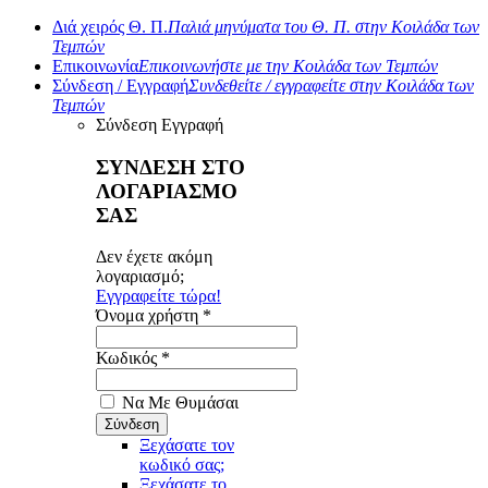
Διά χειρός Θ. Π.
Παλιά μηνύματα του Θ. Π. στην Κοιλάδα των
Τεμπών
Επικοινωνία
Επικοινωνήστε με την Κοιλάδα των Τεμπών
Σύνδεση / Εγγραφή
Συνδεθείτε / εγγραφείτε στην Κοιλάδα των
Τεμπών
Σύνδεση
Εγγραφή
ΣΥΝΔΕΣΗ ΣΤΟ
ΛΟΓΑΡΙΑΣΜΟ
ΣΑΣ
Δεν έχετε ακόμη
λογαριασμό;
Εγγραφείτε τώρα!
Όνομα χρήστη *
Κωδικός *
Να Με Θυμάσαι
Ξεχάσατε τον
κωδικό σας;
Ξεχάσατε το