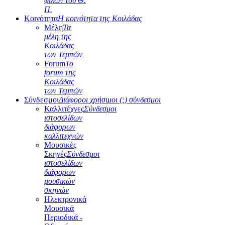
φίλων του Θ.
Π.
Κοινότητα
Η κοινότητα της Κοιλάδας
Μέλη
Τα
μέλη της
Κοιλάδας
των Τεμπών
Forum
Το
forum της
Κοιλάδας
των Τεμπών
Σύνδεσμοι
Διάφοροι χρήσιμοι (;) σύνδεσμοι
Καλλιτέχνες
Σύνδεσμοι
ιστοσελίδων
διάφορων
καλλιτεχνών
Μουσικές
Σκηνές
Σύνδεσμοι
ιστοσελίδων
διάφορων
μουσικών
σκηνών
Ηλεκτρονικά
Μουσικά
Περιοδικά -