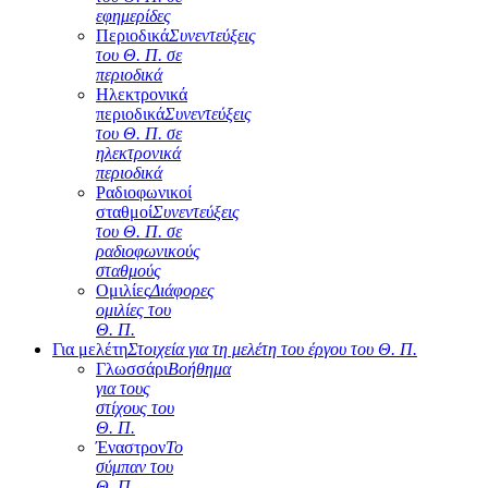
εφημερίδες
Περιοδικά
Συνεντεύξεις
του Θ. Π. σε
περιοδικά
Ηλεκτρονικά
περιοδικά
Συνεντεύξεις
του Θ. Π. σε
ηλεκτρονικά
περιοδικά
Ραδιοφωνικοί
σταθμοί
Συνεντεύξεις
του Θ. Π. σε
ραδιοφωνικούς
σταθμούς
Ομιλίες
Διάφορες
ομιλίες του
Θ. Π.
Για μελέτη
Στοιχεία για τη μελέτη του έργου του Θ. Π.
Γλωσσάρι
Βοήθημα
για τους
στίχους του
Θ. Π.
Έναστρον
Το
σύμπαν του
Θ. Π.