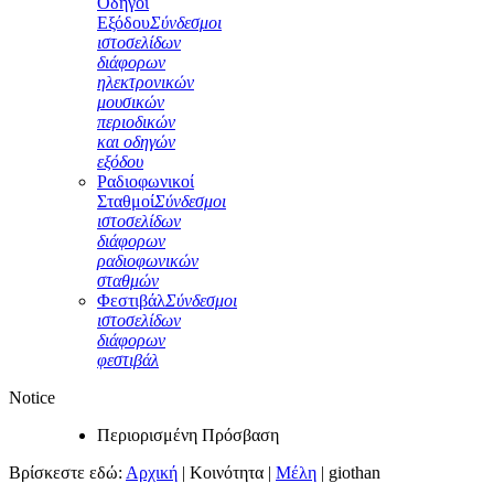
Οδηγοί
Εξόδου
Σύνδεσμοι
ιστοσελίδων
διάφορων
ηλεκτρονικών
μουσικών
περιοδικών
και οδηγών
εξόδου
Ραδιοφωνικοί
Σταθμοί
Σύνδεσμοι
ιστοσελίδων
διάφορων
ραδιοφωνικών
σταθμών
Φεστιβάλ
Σύνδεσμοι
ιστοσελίδων
διάφορων
φεστιβάλ
Notice
Περιορισμένη Πρόσβαση
Βρίσκεστε εδώ:
Αρχική
|
Κοινότητα
|
Μέλη
|
giothan