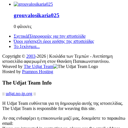
grouvalosikaria025
0 φίλοι/ες
Σχετικά
Πληροφορίες για την ιστοσελίδα
Όροι χρήσης
Οι όροι χρήσης της ιστοσελίδας
Το ξεκίνημα...
Copyright ©
2003
-2026 | Κοιλάδα των Τεμπών - Ανεπίσημη
ιστοσελίδα αφιερωμένη στον Θανάση Παπακωνσταντίνου.
Weaved by
The Udjat Team
Hosted by
Pramnos Hosting
The Udjat Team Info
::
udjat.no-ip.org
::
Η Udjat Team ευθύνεται για τη δημιουργία αυτής της ιστοσελίδας.
The Udjat Team is responsible for weaving this site.
Αν σας ενδιαφέρει η επικοινωνία μαζί μας, δοκιμάστε το παρακάτω
email: