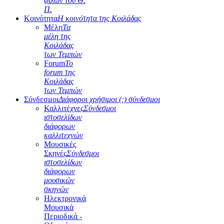
φίλων του Θ.
Π.
Κοινότητα
Η κοινότητα της Κοιλάδας
Μέλη
Τα
μέλη της
Κοιλάδας
των Τεμπών
Forum
Το
forum της
Κοιλάδας
των Τεμπών
Σύνδεσμοι
Διάφοροι χρήσιμοι (;) σύνδεσμοι
Καλλιτέχνες
Σύνδεσμοι
ιστοσελίδων
διάφορων
καλλιτεχνών
Μουσικές
Σκηνές
Σύνδεσμοι
ιστοσελίδων
διάφορων
μουσικών
σκηνών
Ηλεκτρονικά
Μουσικά
Περιοδικά -