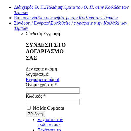
Διά χειρός Θ. Π.
Παλιά μηνύματα του Θ. Π. στην Κοιλάδα των
Τεμπών
Επικοινωνία
Επικοινωνήστε με την Κοιλάδα των Τεμπών
Σύνδεση / Εγγραφή
Συνδεθείτε / εγγραφείτε στην Κοιλάδα των
Τεμπών
Σύνδεση
Εγγραφή
ΣΥΝΔΕΣΗ ΣΤΟ
ΛΟΓΑΡΙΑΣΜΟ
ΣΑΣ
Δεν έχετε ακόμη
λογαριασμό;
Εγγραφείτε τώρα!
Όνομα χρήστη *
Κωδικός *
Να Με Θυμάσαι
Ξεχάσατε τον
κωδικό σας;
Ξεχάσατε το