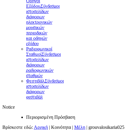
Οδηγοί
Εξόδου
Σύνδεσμοι
ιστοσελίδων
διάφορων
ηλεκτρονικών
μουσικών
περιοδικών
και οδηγών
εξόδου
Ραδιοφωνικοί
Σταθμοί
Σύνδεσμοι
ιστοσελίδων
διάφορων
ραδιοφωνικών
σταθμών
Φεστιβάλ
Σύνδεσμοι
ιστοσελίδων
διάφορων
φεστιβάλ
Notice
Περιορισμένη Πρόσβαση
Βρίσκεστε εδώ:
Αρχική
|
Κοινότητα
|
Μέλη
|
grouvalosikaria025