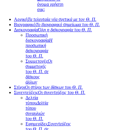
όνομα χρήστη
σας;
Αρχική
Τα τελευταία νέα σχετικά με τον Θ. Π.
Βιογραφικό
Το βιογραφικό σημείωμα του Θ. Π.
Δισκογραφία
Όλη η δισκογραφία του Θ. Π.
Προσωπική
δισκογραφία
Η
προσωπική
δισκογραφία
του Θ. Π.
Συμμετοχές
Οι
συμμετοχές
του Θ. Π. σε
δίσκους
άλλων
Στίχοι
Οι στίχοι των δίσκων του Θ. Π.
Συνεντεύξεις
Οι συνεντεύξεις του Θ. Π.
Δελτία
τύπου
Δελτία
τύπου
συναυλιών
του Θ. Π.
Εφημερίδες
Συνεντεύξεις
του Θ. Π. σε