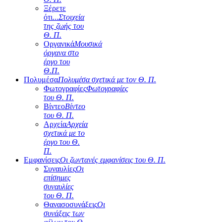
Ξέρετε
ότι...
Στοιχεία
της ζωής του
Θ. Π.
Οργανικά
Μουσικά
όργανα στο
έργο του
Θ.Π.
Πολυμέσα
Πολυμέσα σχετικά με τον Θ. Π.
Φωτογραφίες
Φωτογραφίες
του Θ. Π.
Βίντεο
Βίντεο
του Θ. Π.
Αρχεία
Αρχεία
σχετικά με το
έργο του Θ.
Π.
Εμφανίσεις
Οι ζωντανές εμφανίσεις του Θ. Π.
Συναυλίες
Οι
επίσημες
συναυλίες
του Θ. Π.
Θανασοσυνάξεις
Οι
συνάξεις των