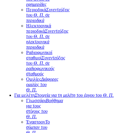
εφημερίδες
Περιοδικά
Συνεντεύξεις
του Θ. Π. σε
περιοδικά
Ηλεκτρονικά
περιοδικά
Συνεντεύξεις
του Θ. Π. σε
ηλεκτρονικά
περιοδικά
Ραδιοφωνικοί
σταθμοί
Συνεντεύξεις
του Θ. Π. σε
ραδιοφωνικούς
σταθμούς
Ομιλίες
Διάφορες
ομιλίες του
Θ. Π.
Για μελέτη
Στοιχεία για τη μελέτη του έργου του Θ. Π.
Γλωσσάρι
Βοήθημα
για τους
στίχους του
Θ. Π.
Έναστρον
Το
σύμπαν του
Θ. Π.