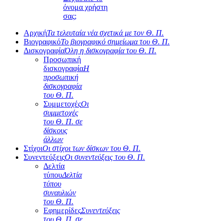
όνομα χρήστη
σας;
Αρχική
Τα τελευταία νέα σχετικά με τον Θ. Π.
Βιογραφικό
Το βιογραφικό σημείωμα του Θ. Π.
Δισκογραφία
Όλη η δισκογραφία του Θ. Π.
Προσωπική
δισκογραφία
Η
προσωπική
δισκογραφία
του Θ. Π.
Συμμετοχές
Οι
συμμετοχές
του Θ. Π. σε
δίσκους
άλλων
Στίχοι
Οι στίχοι των δίσκων του Θ. Π.
Συνεντεύξεις
Οι συνεντεύξεις του Θ. Π.
Δελτία
τύπου
Δελτία
τύπου
συναυλιών
του Θ. Π.
Εφημερίδες
Συνεντεύξεις
του Θ. Π. σε