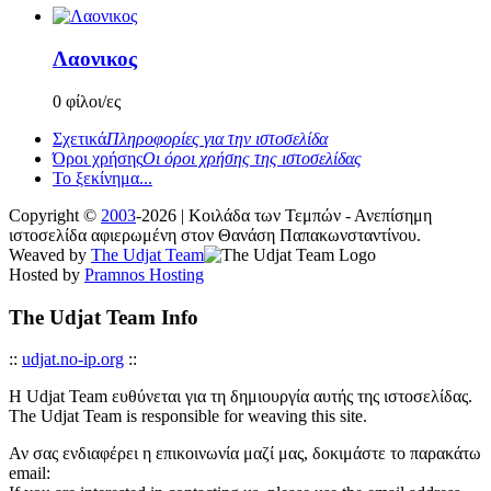
Λαονικος
0 φίλοι/ες
Σχετικά
Πληροφορίες για την ιστοσελίδα
Όροι χρήσης
Οι όροι χρήσης της ιστοσελίδας
Το ξεκίνημα...
Copyright ©
2003
-2026 | Κοιλάδα των Τεμπών - Ανεπίσημη
ιστοσελίδα αφιερωμένη στον Θανάση Παπακωνσταντίνου.
Weaved by
The Udjat Team
Hosted by
Pramnos Hosting
The Udjat Team Info
::
udjat.no-ip.org
::
Η Udjat Team ευθύνεται για τη δημιουργία αυτής της ιστοσελίδας.
The Udjat Team is responsible for weaving this site.
Αν σας ενδιαφέρει η επικοινωνία μαζί μας, δοκιμάστε το παρακάτω
email: