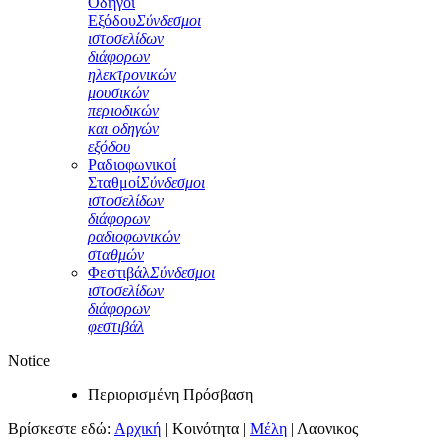
Οδηγοί
Εξόδου
Σύνδεσμοι
ιστοσελίδων
διάφορων
ηλεκτρονικών
μουσικών
περιοδικών
και οδηγών
εξόδου
Ραδιοφωνικοί
Σταθμοί
Σύνδεσμοι
ιστοσελίδων
διάφορων
ραδιοφωνικών
σταθμών
Φεστιβάλ
Σύνδεσμοι
ιστοσελίδων
διάφορων
φεστιβάλ
Notice
Περιορισμένη Πρόσβαση
Βρίσκεστε εδώ:
Αρχική
|
Κοινότητα
|
Μέλη
|
Λαονικος