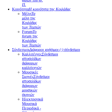
φίλων του Θ.
Π.
Κοινότητα
Η κοινότητα της Κοιλάδας
Μέλη
Τα
μέλη της
Κοιλάδας
των Τεμπών
Forum
Το
forum της
Κοιλάδας
των Τεμπών
Σύνδεσμοι
Διάφοροι χρήσιμοι (;) σύνδεσμοι
Καλλιτέχνες
Σύνδεσμοι
ιστοσελίδων
διάφορων
καλλιτεχνών
Μουσικές
Σκηνές
Σύνδεσμοι
ιστοσελίδων
διάφορων
μουσικών
σκηνών
Ηλεκτρονικά
Μουσικά
Περιοδικά -