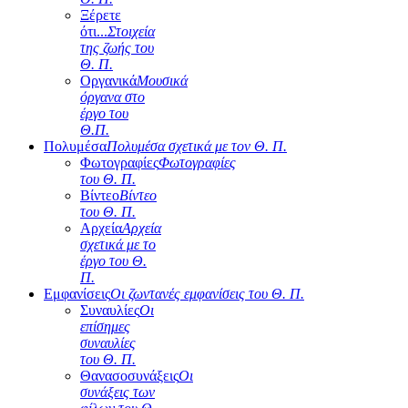
Ξέρετε
ότι...
Στοιχεία
της ζωής του
Θ. Π.
Οργανικά
Μουσικά
όργανα στο
έργο του
Θ.Π.
Πολυμέσα
Πολυμέσα σχετικά με τον Θ. Π.
Φωτογραφίες
Φωτογραφίες
του Θ. Π.
Βίντεο
Βίντεο
του Θ. Π.
Αρχεία
Αρχεία
σχετικά με το
έργο του Θ.
Π.
Εμφανίσεις
Οι ζωντανές εμφανίσεις του Θ. Π.
Συναυλίες
Οι
επίσημες
συναυλίες
του Θ. Π.
Θανασοσυνάξεις
Οι
συνάξεις των