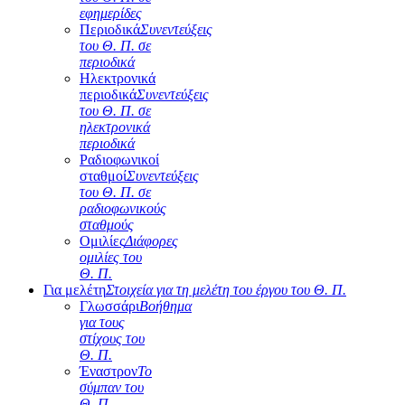
εφημερίδες
Περιοδικά
Συνεντεύξεις
του Θ. Π. σε
περιοδικά
Ηλεκτρονικά
περιοδικά
Συνεντεύξεις
του Θ. Π. σε
ηλεκτρονικά
περιοδικά
Ραδιοφωνικοί
σταθμοί
Συνεντεύξεις
του Θ. Π. σε
ραδιοφωνικούς
σταθμούς
Ομιλίες
Διάφορες
ομιλίες του
Θ. Π.
Για μελέτη
Στοιχεία για τη μελέτη του έργου του Θ. Π.
Γλωσσάρι
Βοήθημα
για τους
στίχους του
Θ. Π.
Έναστρον
Το
σύμπαν του
Θ. Π.