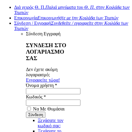
Διά χειρός Θ. Π.
Παλιά μηνύματα του Θ. Π. στην Κοιλάδα των
Τεμπών
Επικοινωνία
Επικοινωνήστε με την Κοιλάδα των Τεμπών
Σύνδεση / Εγγραφή
Συνδεθείτε / εγγραφείτε στην Κοιλάδα των
Τεμπών
Σύνδεση
Εγγραφή
ΣΥΝΔΕΣΗ ΣΤΟ
ΛΟΓΑΡΙΑΣΜΟ
ΣΑΣ
Δεν έχετε ακόμη
λογαριασμό;
Εγγραφείτε τώρα!
Όνομα χρήστη *
Κωδικός *
Να Με Θυμάσαι
Ξεχάσατε τον
κωδικό σας;
Ξεχάσατε το