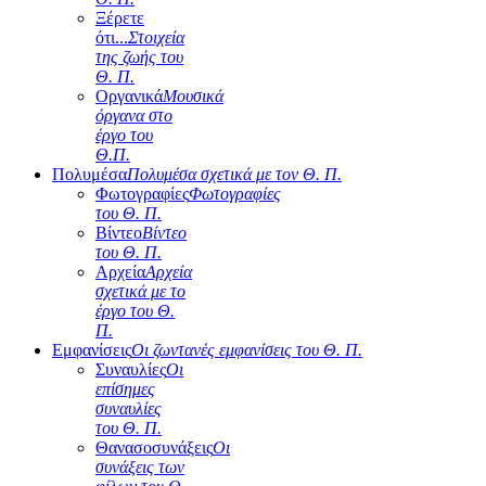
Ξέρετε
ότι...
Στοιχεία
της ζωής του
Θ. Π.
Οργανικά
Μουσικά
όργανα στο
έργο του
Θ.Π.
Πολυμέσα
Πολυμέσα σχετικά με τον Θ. Π.
Φωτογραφίες
Φωτογραφίες
του Θ. Π.
Βίντεο
Βίντεο
του Θ. Π.
Αρχεία
Αρχεία
σχετικά με το
έργο του Θ.
Π.
Εμφανίσεις
Οι ζωντανές εμφανίσεις του Θ. Π.
Συναυλίες
Οι
επίσημες
συναυλίες
του Θ. Π.
Θανασοσυνάξεις
Οι
συνάξεις των