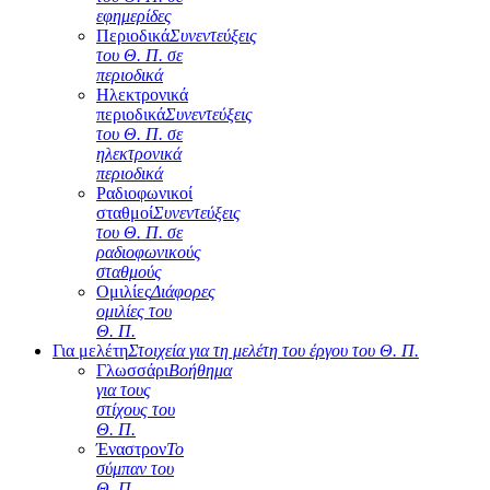
εφημερίδες
Περιοδικά
Συνεντεύξεις
του Θ. Π. σε
περιοδικά
Ηλεκτρονικά
περιοδικά
Συνεντεύξεις
του Θ. Π. σε
ηλεκτρονικά
περιοδικά
Ραδιοφωνικοί
σταθμοί
Συνεντεύξεις
του Θ. Π. σε
ραδιοφωνικούς
σταθμούς
Ομιλίες
Διάφορες
ομιλίες του
Θ. Π.
Για μελέτη
Στοιχεία για τη μελέτη του έργου του Θ. Π.
Γλωσσάρι
Βοήθημα
για τους
στίχους του
Θ. Π.
Έναστρον
Το
σύμπαν του
Θ. Π.