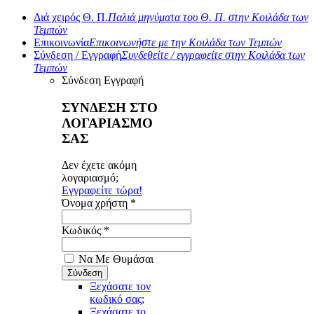
Διά χειρός Θ. Π.
Παλιά μηνύματα του Θ. Π. στην Κοιλάδα των
Τεμπών
Επικοινωνία
Επικοινωνήστε με την Κοιλάδα των Τεμπών
Σύνδεση / Εγγραφή
Συνδεθείτε / εγγραφείτε στην Κοιλάδα των
Τεμπών
Σύνδεση
Εγγραφή
ΣΥΝΔΕΣΗ ΣΤΟ
ΛΟΓΑΡΙΑΣΜΟ
ΣΑΣ
Δεν έχετε ακόμη
λογαριασμό;
Εγγραφείτε τώρα!
Όνομα χρήστη *
Κωδικός *
Να Με Θυμάσαι
Ξεχάσατε τον
κωδικό σας;
Ξεχάσατε το