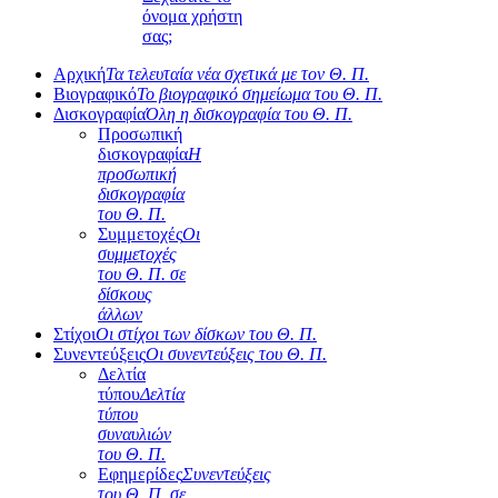
όνομα χρήστη
σας;
Αρχική
Τα τελευταία νέα σχετικά με τον Θ. Π.
Βιογραφικό
Το βιογραφικό σημείωμα του Θ. Π.
Δισκογραφία
Όλη η δισκογραφία του Θ. Π.
Προσωπική
δισκογραφία
Η
προσωπική
δισκογραφία
του Θ. Π.
Συμμετοχές
Οι
συμμετοχές
του Θ. Π. σε
δίσκους
άλλων
Στίχοι
Οι στίχοι των δίσκων του Θ. Π.
Συνεντεύξεις
Οι συνεντεύξεις του Θ. Π.
Δελτία
τύπου
Δελτία
τύπου
συναυλιών
του Θ. Π.
Εφημερίδες
Συνεντεύξεις
του Θ. Π. σε