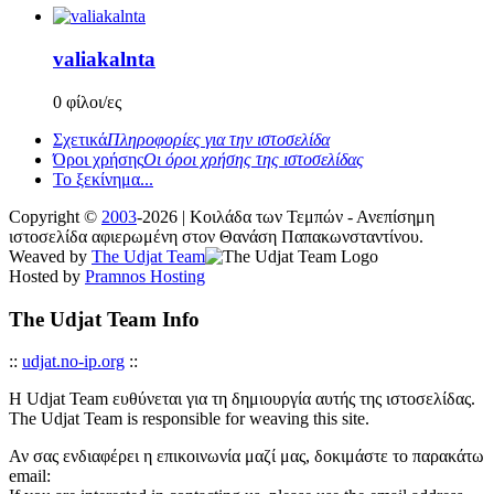
valiakalnta
0 φίλοι/ες
Σχετικά
Πληροφορίες για την ιστοσελίδα
Όροι χρήσης
Οι όροι χρήσης της ιστοσελίδας
Το ξεκίνημα...
Copyright ©
2003
-2026 | Κοιλάδα των Τεμπών - Ανεπίσημη
ιστοσελίδα αφιερωμένη στον Θανάση Παπακωνσταντίνου.
Weaved by
The Udjat Team
Hosted by
Pramnos Hosting
The Udjat Team Info
::
udjat.no-ip.org
::
Η Udjat Team ευθύνεται για τη δημιουργία αυτής της ιστοσελίδας.
The Udjat Team is responsible for weaving this site.
Αν σας ενδιαφέρει η επικοινωνία μαζί μας, δοκιμάστε το παρακάτω
email: