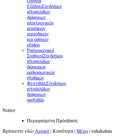
Οδηγοί
Εξόδου
Σύνδεσμοι
ιστοσελίδων
διάφορων
ηλεκτρονικών
μουσικών
περιοδικών
και οδηγών
εξόδου
Ραδιοφωνικοί
Σταθμοί
Σύνδεσμοι
ιστοσελίδων
διάφορων
ραδιοφωνικών
σταθμών
Φεστιβάλ
Σύνδεσμοι
ιστοσελίδων
διάφορων
φεστιβάλ
Notice
Περιορισμένη Πρόσβαση
Βρίσκεστε εδώ:
Αρχική
|
Κοινότητα
|
Μέλη
|
valiakalnta