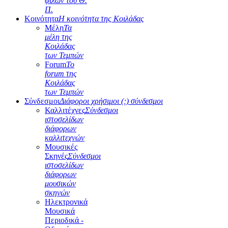
φίλων του Θ.
Π.
Κοινότητα
Η κοινότητα της Κοιλάδας
Μέλη
Τα
μέλη της
Κοιλάδας
των Τεμπών
Forum
Το
forum της
Κοιλάδας
των Τεμπών
Σύνδεσμοι
Διάφοροι χρήσιμοι (;) σύνδεσμοι
Καλλιτέχνες
Σύνδεσμοι
ιστοσελίδων
διάφορων
καλλιτεχνών
Μουσικές
Σκηνές
Σύνδεσμοι
ιστοσελίδων
διάφορων
μουσικών
σκηνών
Ηλεκτρονικά
Μουσικά
Περιοδικά -