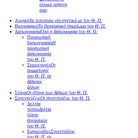
όνομα χρήστη
σας;
Αρχική
Τα τελευταία νέα σχετικά με τον Θ. Π.
Βιογραφικό
Το βιογραφικό σημείωμα του Θ. Π.
Δισκογραφία
Όλη η δισκογραφία του Θ. Π.
Προσωπική
δισκογραφία
Η
προσωπική
δισκογραφία
του Θ. Π.
Συμμετοχές
Οι
συμμετοχές
του Θ. Π. σε
δίσκους
άλλων
Στίχοι
Οι στίχοι των δίσκων του Θ. Π.
Συνεντεύξεις
Οι συνεντεύξεις του Θ. Π.
Δελτία
τύπου
Δελτία
τύπου
συναυλιών
του Θ. Π.
Εφημερίδες
Συνεντεύξεις
του Θ. Π. σε