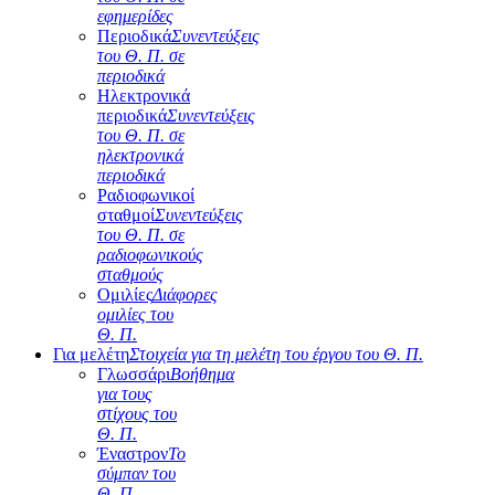
εφημερίδες
Περιοδικά
Συνεντεύξεις
του Θ. Π. σε
περιοδικά
Ηλεκτρονικά
περιοδικά
Συνεντεύξεις
του Θ. Π. σε
ηλεκτρονικά
περιοδικά
Ραδιοφωνικοί
σταθμοί
Συνεντεύξεις
του Θ. Π. σε
ραδιοφωνικούς
σταθμούς
Ομιλίες
Διάφορες
ομιλίες του
Θ. Π.
Για μελέτη
Στοιχεία για τη μελέτη του έργου του Θ. Π.
Γλωσσάρι
Βοήθημα
για τους
στίχους του
Θ. Π.
Έναστρον
Το
σύμπαν του
Θ. Π.