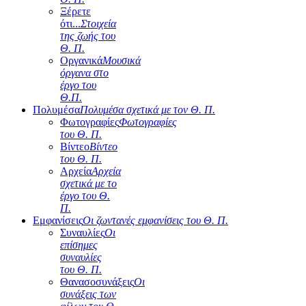
Ξέρετε
ότι...
Στοιχεία
της ζωής του
Θ. Π.
Οργανικά
Μουσικά
όργανα στο
έργο του
Θ.Π.
Πολυμέσα
Πολυμέσα σχετικά με τον Θ. Π.
Φωτογραφίες
Φωτογραφίες
του Θ. Π.
Βίντεο
Βίντεο
του Θ. Π.
Αρχεία
Αρχεία
σχετικά με το
έργο του Θ.
Π.
Εμφανίσεις
Οι ζωντανές εμφανίσεις του Θ. Π.
Συναυλίες
Οι
επίσημες
συναυλίες
του Θ. Π.
Θανασοσυνάξεις
Οι
συνάξεις των