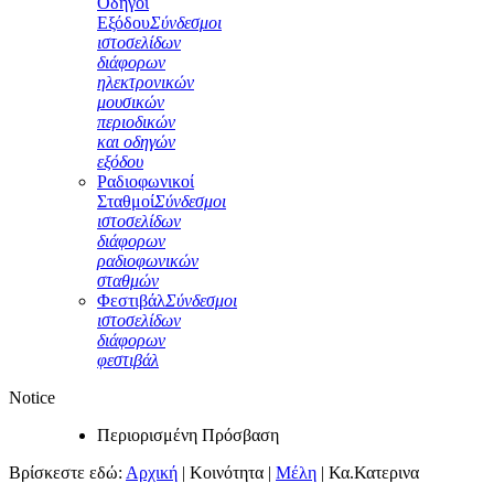
Οδηγοί
Εξόδου
Σύνδεσμοι
ιστοσελίδων
διάφορων
ηλεκτρονικών
μουσικών
περιοδικών
και οδηγών
εξόδου
Ραδιοφωνικοί
Σταθμοί
Σύνδεσμοι
ιστοσελίδων
διάφορων
ραδιοφωνικών
σταθμών
Φεστιβάλ
Σύνδεσμοι
ιστοσελίδων
διάφορων
φεστιβάλ
Notice
Περιορισμένη Πρόσβαση
Βρίσκεστε εδώ:
Αρχική
|
Κοινότητα
|
Μέλη
|
Κα.Κατερινα