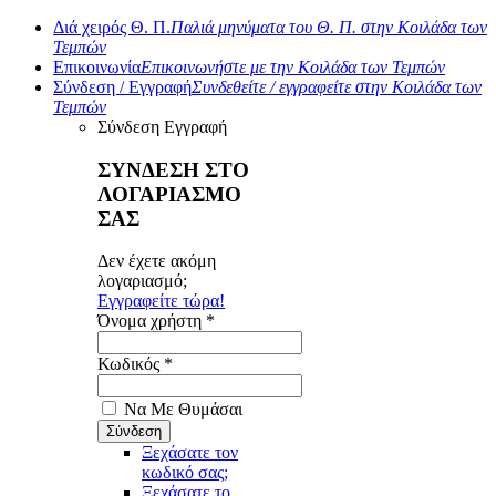
Διά χειρός Θ. Π.
Παλιά μηνύματα του Θ. Π. στην Κοιλάδα των
Τεμπών
Επικοινωνία
Επικοινωνήστε με την Κοιλάδα των Τεμπών
Σύνδεση / Εγγραφή
Συνδεθείτε / εγγραφείτε στην Κοιλάδα των
Τεμπών
Σύνδεση
Εγγραφή
ΣΥΝΔΕΣΗ ΣΤΟ
ΛΟΓΑΡΙΑΣΜΟ
ΣΑΣ
Δεν έχετε ακόμη
λογαριασμό;
Εγγραφείτε τώρα!
Όνομα χρήστη *
Κωδικός *
Να Με Θυμάσαι
Ξεχάσατε τον
κωδικό σας;
Ξεχάσατε το