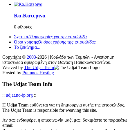
Κα.Κατερινα
0 φίλοι/ες
Σχετικά
Πληροφορίες για την ιστοσελίδα
Όροι χρήσης
Οι όροι χρήσης της ιστοσελίδας
Το ξεκίνημα...
Copyright ©
2003
-2026 | Κοιλάδα των Τεμπών - Ανεπίσημη
ιστοσελίδα αφιερωμένη στον Θανάση Παπακωνσταντίνου.
Weaved by
The Udjat Team
Hosted by
Pramnos Hosting
The Udjat Team Info
::
udjat.no-ip.org
::
Η Udjat Team ευθύνεται για τη δημιουργία αυτής της ιστοσελίδας.
The Udjat Team is responsible for weaving this site.
Αν σας ενδιαφέρει η επικοινωνία μαζί μας, δοκιμάστε το παρακάτω
email: