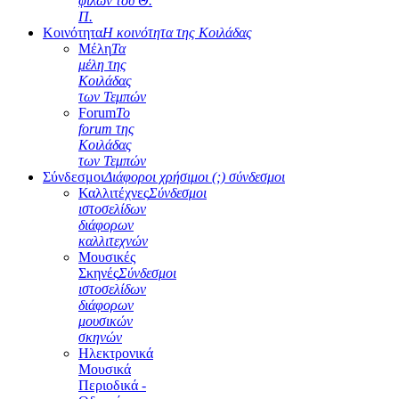
φίλων του Θ.
Π.
Κοινότητα
Η κοινότητα της Κοιλάδας
Μέλη
Τα
μέλη της
Κοιλάδας
των Τεμπών
Forum
Το
forum της
Κοιλάδας
των Τεμπών
Σύνδεσμοι
Διάφοροι χρήσιμοι (;) σύνδεσμοι
Καλλιτέχνες
Σύνδεσμοι
ιστοσελίδων
διάφορων
καλλιτεχνών
Μουσικές
Σκηνές
Σύνδεσμοι
ιστοσελίδων
διάφορων
μουσικών
σκηνών
Ηλεκτρονικά
Μουσικά
Περιοδικά -