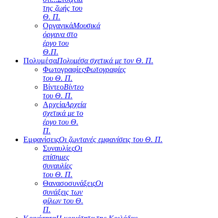
της ζωής του
Θ. Π.
Οργανικά
Μουσικά
όργανα στο
έργο του
Θ.Π.
Πολυμέσα
Πολυμέσα σχετικά με τον Θ. Π.
Φωτογραφίες
Φωτογραφίες
του Θ. Π.
Βίντεο
Βίντεο
του Θ. Π.
Αρχεία
Αρχεία
σχετικά με το
έργο του Θ.
Π.
Εμφανίσεις
Οι ζωντανές εμφανίσεις του Θ. Π.
Συναυλίες
Οι
επίσημες
συναυλίες
του Θ. Π.
Θανασοσυνάξεις
Οι
συνάξεις των
φίλων του Θ.
Π.