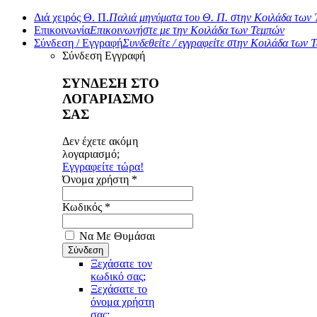
Διά χειρός Θ. Π.
Παλιά μηνύματα του Θ. Π. στην Κοιλάδα των
Επικοινωνία
Επικοινωνήστε με την Κοιλάδα των Τεμπών
Σύνδεση / Εγγραφή
Συνδεθείτε / εγγραφείτε στην Κοιλάδα των 
Σύνδεση
Εγγραφή
ΣΥΝΔΕΣΗ ΣΤΟ
ΛΟΓΑΡΙΑΣΜΟ
ΣΑΣ
Δεν έχετε ακόμη
λογαριασμό;
Εγγραφείτε τώρα!
Όνομα χρήστη *
Κωδικός *
Να Με Θυμάσαι
Ξεχάσατε τον
κωδικό σας;
Ξεχάσατε το
όνομα χρήστη
σας;