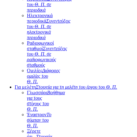
του Θ. Π. σε
περιοδικά
Ηλεκτρονικά
περιοδικά
Συνεντεύξεις
του Θ. Π. σε
ηλεκτρονικά
περιοδικά
Ραδιοφωνικοί
σταθμοί
Συνεντεύξεις
του Θ. Π. σε
ραδιοφωνικούς
σταθμούς
Ομιλίες
Διάφορες
ομιλίες του
Θ. Π.
Για μελέτη
Στοιχεία για τη μελέτη του έργου του Θ. Π.
Γλωσσάρι
Βοήθημα
για τους
στίχους του
Θ. Π.
Έναστρον
Το
σύμπαν του
Θ. Π.
Ξέρετε
ότι...
Στοιχεία