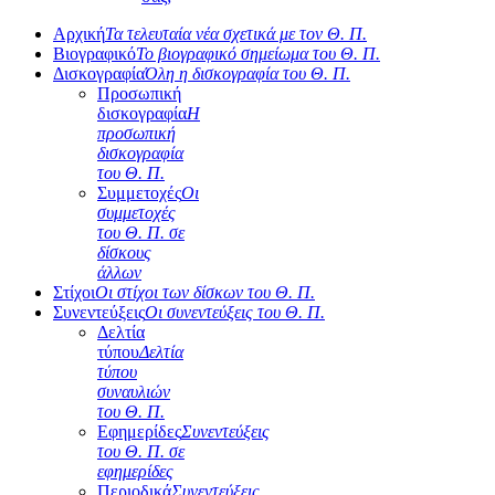
Αρχική
Τα τελευταία νέα σχετικά με τον Θ. Π.
Βιογραφικό
Το βιογραφικό σημείωμα του Θ. Π.
Δισκογραφία
Όλη η δισκογραφία του Θ. Π.
Προσωπική
δισκογραφία
Η
προσωπική
δισκογραφία
του Θ. Π.
Συμμετοχές
Οι
συμμετοχές
του Θ. Π. σε
δίσκους
άλλων
Στίχοι
Οι στίχοι των δίσκων του Θ. Π.
Συνεντεύξεις
Οι συνεντεύξεις του Θ. Π.
Δελτία
τύπου
Δελτία
τύπου
συναυλιών
του Θ. Π.
Εφημερίδες
Συνεντεύξεις
του Θ. Π. σε
εφημερίδες
Περιοδικά
Συνεντεύξεις