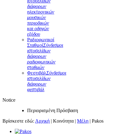
ιστοσελίδων
διάφορων
ηλεκτρονικών
μουσικών
περιοδικών
και οδηγών
εξόδου
Ραδιοφωνικοί
Σταθμοί
Σύνδεσμοι
ιστοσελίδων
διάφορων
ραδιοφωνικών
σταθμών
Φεστιβάλ
Σύνδεσμοι
ιστοσελίδων
διάφορων
φεστιβάλ
Notice
Περιορισμένη Πρόσβαση
Βρίσκεστε εδώ:
Αρχική
|
Κοινότητα
|
Μέλη
|
Pakos