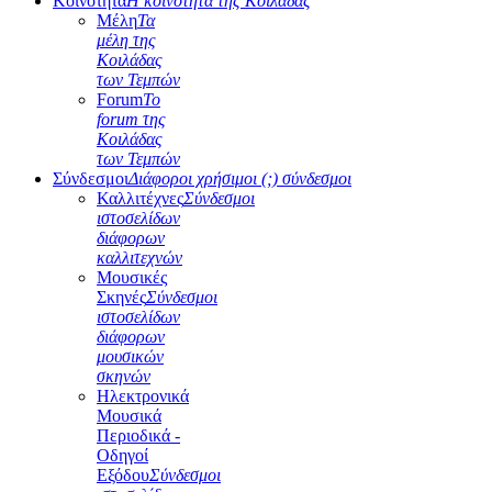
Κοινότητα
Η κοινότητα της Κοιλάδας
Μέλη
Τα
μέλη της
Κοιλάδας
των Τεμπών
Forum
Το
forum της
Κοιλάδας
των Τεμπών
Σύνδεσμοι
Διάφοροι χρήσιμοι (;) σύνδεσμοι
Καλλιτέχνες
Σύνδεσμοι
ιστοσελίδων
διάφορων
καλλιτεχνών
Μουσικές
Σκηνές
Σύνδεσμοι
ιστοσελίδων
διάφορων
μουσικών
σκηνών
Ηλεκτρονικά
Μουσικά
Περιοδικά -
Οδηγοί
Εξόδου
Σύνδεσμοι