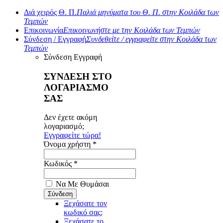
Διά χειρός Θ. Π.
Παλιά μηνύματα του Θ. Π. στην Κοιλάδα των
Τεμπών
Επικοινωνία
Επικοινωνήστε με την Κοιλάδα των Τεμπών
Σύνδεση / Εγγραφή
Συνδεθείτε / εγγραφείτε στην Κοιλάδα των
Τεμπών
Σύνδεση
Εγγραφή
ΣΥΝΔΕΣΗ ΣΤΟ
ΛΟΓΑΡΙΑΣΜΟ
ΣΑΣ
Δεν έχετε ακόμη
λογαριασμό;
Εγγραφείτε τώρα!
Όνομα χρήστη *
Κωδικός *
Να Με Θυμάσαι
Ξεχάσατε τον
κωδικό σας;
Ξεχάσατε το