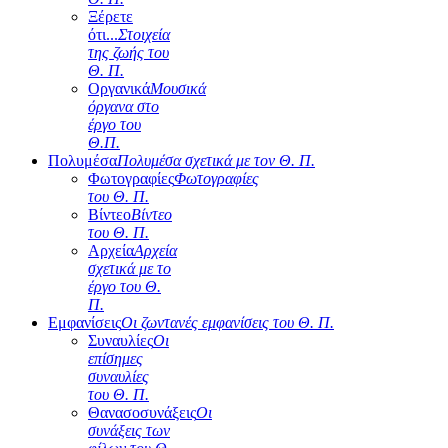
Ξέρετε
ότι...
Στοιχεία
της ζωής του
Θ. Π.
Οργανικά
Μουσικά
όργανα στο
έργο του
Θ.Π.
Πολυμέσα
Πολυμέσα σχετικά με τον Θ. Π.
Φωτογραφίες
Φωτογραφίες
του Θ. Π.
Βίντεο
Βίντεο
του Θ. Π.
Αρχεία
Αρχεία
σχετικά με το
έργο του Θ.
Π.
Εμφανίσεις
Οι ζωντανές εμφανίσεις του Θ. Π.
Συναυλίες
Οι
επίσημες
συναυλίες
του Θ. Π.
Θανασοσυνάξεις
Οι
συνάξεις των