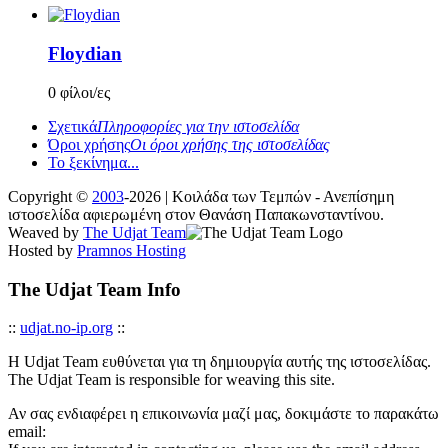
Floydian
0 φίλοι/ες
Σχετικά
Πληροφορίες για την ιστοσελίδα
Όροι χρήσης
Οι όροι χρήσης της ιστοσελίδας
Το ξεκίνημα...
Copyright ©
2003
-2026 | Κοιλάδα των Τεμπών - Ανεπίσημη
ιστοσελίδα αφιερωμένη στον Θανάση Παπακωνσταντίνου.
Weaved by
The Udjat Team
Hosted by
Pramnos Hosting
The Udjat Team Info
::
udjat.no-ip.org
::
Η Udjat Team ευθύνεται για τη δημιουργία αυτής της ιστοσελίδας.
The Udjat Team is responsible for weaving this site.
Αν σας ενδιαφέρει η επικοινωνία μαζί μας, δοκιμάστε το παρακάτω
email: