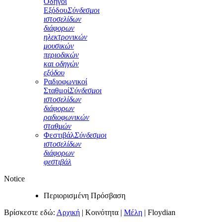
Οδηγοί
Εξόδου
Σύνδεσμοι
ιστοσελίδων
διάφορων
ηλεκτρονικών
μουσικών
περιοδικών
και οδηγών
εξόδου
Ραδιοφωνικοί
Σταθμοί
Σύνδεσμοι
ιστοσελίδων
διάφορων
ραδιοφωνικών
σταθμών
Φεστιβάλ
Σύνδεσμοι
ιστοσελίδων
διάφορων
φεστιβάλ
Notice
Περιορισμένη Πρόσβαση
Βρίσκεστε εδώ:
Αρχική
|
Κοινότητα
|
Μέλη
|
Floydian