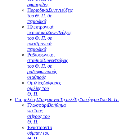
εφημερίδες
Περιοδικά
Συνεντεύξεις
του Θ. Π. σε
περιοδικά
Ηλεκτρονικά
περιοδικά
Συνεντεύξεις
του Θ. Π. σε
ηλεκτρονικά
περιοδικά
Ραδιοφωνικοί
σταθμοί
Συνεντεύξεις
του Θ. Π. σε
ραδιοφωνικούς
σταθμούς
Ομιλίες
Διάφορες
ομιλίες του
Θ. Π.
Για μελέτη
Στοιχεία για τη μελέτη του έργου του Θ. Π.
Γλωσσάρι
Βοήθημα
για τους
στίχους του
Θ. Π.
Έναστρον
Το
σύμπαν του
Θ. Π.