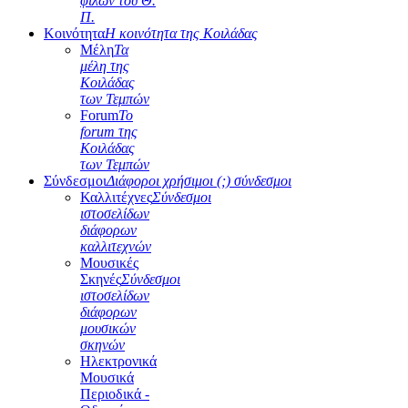
φίλων του Θ.
Π.
Κοινότητα
Η κοινότητα της Κοιλάδας
Μέλη
Τα
μέλη της
Κοιλάδας
των Τεμπών
Forum
Το
forum της
Κοιλάδας
των Τεμπών
Σύνδεσμοι
Διάφοροι χρήσιμοι (;) σύνδεσμοι
Καλλιτέχνες
Σύνδεσμοι
ιστοσελίδων
διάφορων
καλλιτεχνών
Μουσικές
Σκηνές
Σύνδεσμοι
ιστοσελίδων
διάφορων
μουσικών
σκηνών
Ηλεκτρονικά
Μουσικά
Περιοδικά -