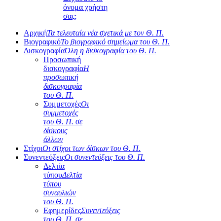
όνομα χρήστη
σας;
Αρχική
Τα τελευταία νέα σχετικά με τον Θ. Π.
Βιογραφικό
Το βιογραφικό σημείωμα του Θ. Π.
Δισκογραφία
Όλη η δισκογραφία του Θ. Π.
Προσωπική
δισκογραφία
Η
προσωπική
δισκογραφία
του Θ. Π.
Συμμετοχές
Οι
συμμετοχές
του Θ. Π. σε
δίσκους
άλλων
Στίχοι
Οι στίχοι των δίσκων του Θ. Π.
Συνεντεύξεις
Οι συνεντεύξεις του Θ. Π.
Δελτία
τύπου
Δελτία
τύπου
συναυλιών
του Θ. Π.
Εφημερίδες
Συνεντεύξεις
του Θ. Π. σε