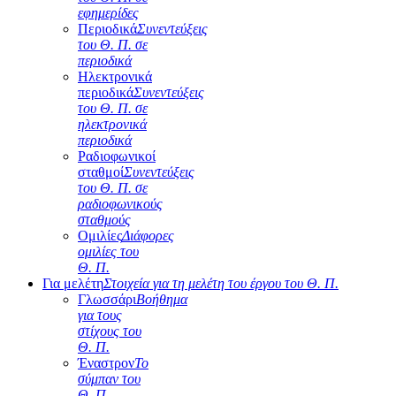
εφημερίδες
Περιοδικά
Συνεντεύξεις
του Θ. Π. σε
περιοδικά
Ηλεκτρονικά
περιοδικά
Συνεντεύξεις
του Θ. Π. σε
ηλεκτρονικά
περιοδικά
Ραδιοφωνικοί
σταθμοί
Συνεντεύξεις
του Θ. Π. σε
ραδιοφωνικούς
σταθμούς
Ομιλίες
Διάφορες
ομιλίες του
Θ. Π.
Για μελέτη
Στοιχεία για τη μελέτη του έργου του Θ. Π.
Γλωσσάρι
Βοήθημα
για τους
στίχους του
Θ. Π.
Έναστρον
Το
σύμπαν του
Θ. Π.