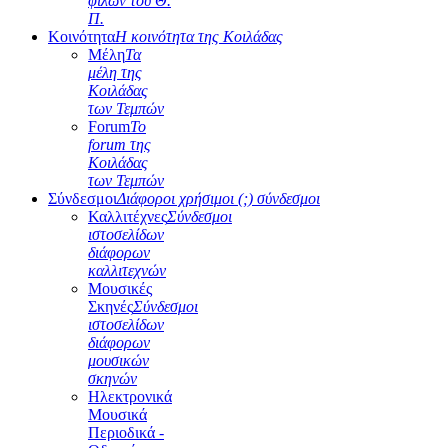
φίλων του Θ.
Π.
Κοινότητα
Η κοινότητα της Κοιλάδας
Μέλη
Τα
μέλη της
Κοιλάδας
των Τεμπών
Forum
Το
forum της
Κοιλάδας
των Τεμπών
Σύνδεσμοι
Διάφοροι χρήσιμοι (;) σύνδεσμοι
Καλλιτέχνες
Σύνδεσμοι
ιστοσελίδων
διάφορων
καλλιτεχνών
Μουσικές
Σκηνές
Σύνδεσμοι
ιστοσελίδων
διάφορων
μουσικών
σκηνών
Ηλεκτρονικά
Μουσικά
Περιοδικά -