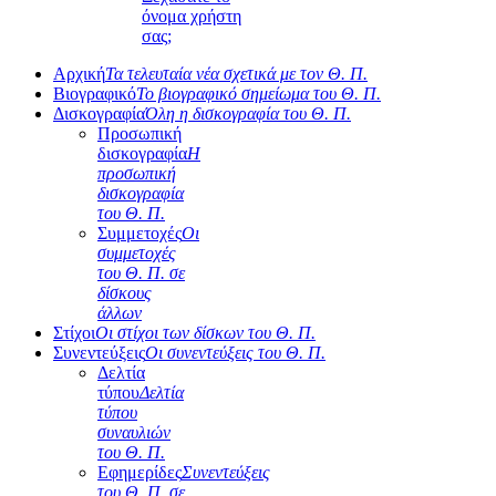
όνομα χρήστη
σας;
Αρχική
Τα τελευταία νέα σχετικά με τον Θ. Π.
Βιογραφικό
Το βιογραφικό σημείωμα του Θ. Π.
Δισκογραφία
Όλη η δισκογραφία του Θ. Π.
Προσωπική
δισκογραφία
Η
προσωπική
δισκογραφία
του Θ. Π.
Συμμετοχές
Οι
συμμετοχές
του Θ. Π. σε
δίσκους
άλλων
Στίχοι
Οι στίχοι των δίσκων του Θ. Π.
Συνεντεύξεις
Οι συνεντεύξεις του Θ. Π.
Δελτία
τύπου
Δελτία
τύπου
συναυλιών
του Θ. Π.
Εφημερίδες
Συνεντεύξεις
του Θ. Π. σε