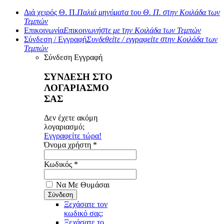
Διά χειρός Θ. Π.
Παλιά μηνύματα του Θ. Π. στην Κοιλάδα των
Τεμπών
Επικοινωνία
Επικοινωνήστε με την Κοιλάδα των Τεμπών
Σύνδεση / Εγγραφή
Συνδεθείτε / εγγραφείτε στην Κοιλάδα των
Τεμπών
Σύνδεση
Εγγραφή
ΣΥΝΔΕΣΗ ΣΤΟ
ΛΟΓΑΡΙΑΣΜΟ
ΣΑΣ
Δεν έχετε ακόμη
λογαριασμό;
Εγγραφείτε τώρα!
Όνομα χρήστη *
Κωδικός *
Να Με Θυμάσαι
Ξεχάσατε τον
κωδικό σας;
Ξεχάσατε το