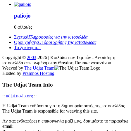
paliojo
0 φίλοι/ες
Σχετικά
Πληροφορίες για την ιστοσελίδα
Όροι χρήσης
Οι όροι χρήσης της ιστοσελίδας
Το ξεκίνημα...
Copyright ©
2003
-2026 | Κοιλάδα των Τεμπών - Ανεπίσημη
ιστοσελίδα αφιερωμένη στον Θανάση Παπακωνσταντίνου.
Weaved by
The Udjat Team
Hosted by
Pramnos Hosting
The Udjat Team Info
::
udjat.no-ip.org
::
Η Udjat Team ευθύνεται για τη δημιουργία αυτής της ιστοσελίδας.
The Udjat Team is responsible for weaving this site.
Αν σας ενδιαφέρει η επικοινωνία μαζί μας, δοκιμάστε το παρακάτω
email: