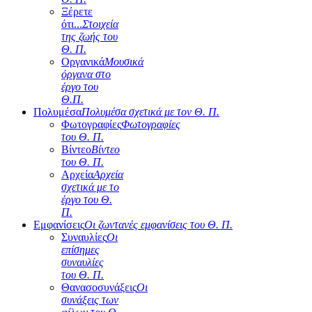
Ξέρετε
ότι...
Στοιχεία
της ζωής του
Θ. Π.
Οργανικά
Μουσικά
όργανα στο
έργο του
Θ.Π.
Πολυμέσα
Πολυμέσα σχετικά με τον Θ. Π.
Φωτογραφίες
Φωτογραφίες
του Θ. Π.
Βίντεο
Βίντεο
του Θ. Π.
Αρχεία
Αρχεία
σχετικά με το
έργο του Θ.
Π.
Εμφανίσεις
Οι ζωντανές εμφανίσεις του Θ. Π.
Συναυλίες
Οι
επίσημες
συναυλίες
του Θ. Π.
Θανασοσυνάξεις
Οι
συνάξεις των