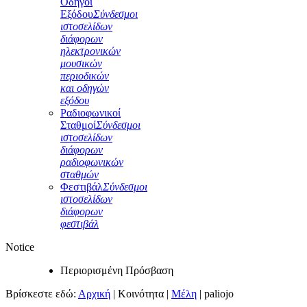
Οδηγοί
Εξόδου
Σύνδεσμοι
ιστοσελίδων
διάφορων
ηλεκτρονικών
μουσικών
περιοδικών
και οδηγών
εξόδου
Ραδιοφωνικοί
Σταθμοί
Σύνδεσμοι
ιστοσελίδων
διάφορων
ραδιοφωνικών
σταθμών
Φεστιβάλ
Σύνδεσμοι
ιστοσελίδων
διάφορων
φεστιβάλ
Notice
Περιορισμένη Πρόσβαση
Βρίσκεστε εδώ:
Αρχική
|
Κοινότητα
|
Μέλη
|
paliojo