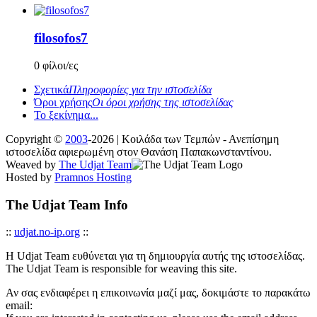
filosofos7
0 φίλοι/ες
Σχετικά
Πληροφορίες για την ιστοσελίδα
Όροι χρήσης
Οι όροι χρήσης της ιστοσελίδας
Το ξεκίνημα...
Copyright ©
2003
-2026 | Κοιλάδα των Τεμπών - Ανεπίσημη
ιστοσελίδα αφιερωμένη στον Θανάση Παπακωνσταντίνου.
Weaved by
The Udjat Team
Hosted by
Pramnos Hosting
The Udjat Team Info
::
udjat.no-ip.org
::
Η Udjat Team ευθύνεται για τη δημιουργία αυτής της ιστοσελίδας.
The Udjat Team is responsible for weaving this site.
Αν σας ενδιαφέρει η επικοινωνία μαζί μας, δοκιμάστε το παρακάτω
email: