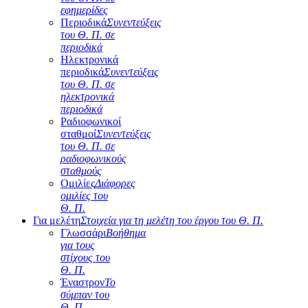
εφημερίδες
Περιοδικά
Συνεντεύξεις
του Θ. Π. σε
περιοδικά
Ηλεκτρονικά
περιοδικά
Συνεντεύξεις
του Θ. Π. σε
ηλεκτρονικά
περιοδικά
Ραδιοφωνικοί
σταθμοί
Συνεντεύξεις
του Θ. Π. σε
ραδιοφωνικούς
σταθμούς
Ομιλίες
Διάφορες
ομιλίες του
Θ. Π.
Για μελέτη
Στοιχεία για τη μελέτη του έργου του Θ. Π.
Γλωσσάρι
Βοήθημα
για τους
στίχους του
Θ. Π.
Έναστρον
Το
σύμπαν του
Θ. Π.