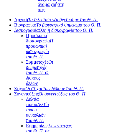
όνομα χρήστη
σας;
Αρχική
Τα τελευταία νέα σχετικά με τον Θ. Π.
Βιογραφικό
Το βιογραφικό σημείωμα του Θ. Π.
Δισκογραφία
Όλη η δισκογραφία του Θ. Π.
Προσωπική
δισκογραφία
Η
προσωπική
δισκογραφία
του Θ. Π.
Συμμετοχές
Οι
συμμετοχές
του Θ. Π. σε
δίσκους
άλλων
Στίχοι
Οι στίχοι των δίσκων του Θ. Π.
Συνεντεύξεις
Οι συνεντεύξεις του Θ. Π.
Δελτία
τύπου
Δελτία
τύπου
συναυλιών
του Θ. Π.
Εφημερίδες
Συνεντεύξεις
του Θ. Π. σε