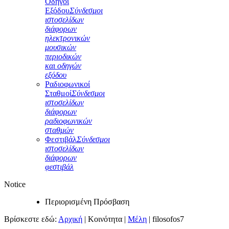
Οδηγοί
Εξόδου
Σύνδεσμοι
ιστοσελίδων
διάφορων
ηλεκτρονικών
μουσικών
περιοδικών
και οδηγών
εξόδου
Ραδιοφωνικοί
Σταθμοί
Σύνδεσμοι
ιστοσελίδων
διάφορων
ραδιοφωνικών
σταθμών
Φεστιβάλ
Σύνδεσμοι
ιστοσελίδων
διάφορων
φεστιβάλ
Notice
Περιορισμένη Πρόσβαση
Βρίσκεστε εδώ:
Αρχική
|
Κοινότητα
|
Μέλη
|
filosofos7