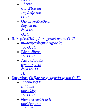
Ξέρετε
ότι...
Στοιχεία
της ζωής του
Θ. Π.
Οργανικά
Μουσικά
όργανα στο
έργο του
Θ.Π.
Πολυμέσα
Πολυμέσα σχετικά με τον Θ. Π.
Φωτογραφίες
Φωτογραφίες
του Θ. Π.
Βίντεο
Βίντεο
του Θ. Π.
Αρχεία
Αρχεία
σχετικά με το
έργο του Θ.
Π.
Εμφανίσεις
Οι ζωντανές εμφανίσεις του Θ. Π.
Συναυλίες
Οι
επίσημες
συναυλίες
του Θ. Π.
Θανασοσυνάξεις
Οι
συνάξεις των