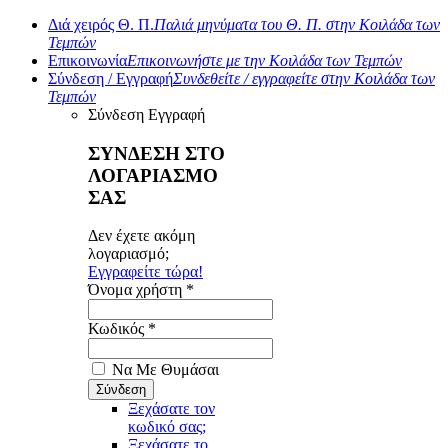
Διά χειρός Θ. Π.
Παλιά μηνύματα του Θ. Π. στην Κοιλάδα των
Τεμπών
Επικοινωνία
Επικοινωνήστε με την Κοιλάδα των Τεμπών
Σύνδεση / Εγγραφή
Συνδεθείτε / εγγραφείτε στην Κοιλάδα των
Τεμπών
Σύνδεση
Εγγραφή
ΣΥΝΔΕΣΗ ΣΤΟ
ΛΟΓΑΡΙΑΣΜΟ
ΣΑΣ
Δεν έχετε ακόμη
λογαριασμό;
Εγγραφείτε τώρα!
Όνομα χρήστη *
Κωδικός *
Να Με Θυμάσαι
Ξεχάσατε τον
κωδικό σας;
Ξεχάσατε το