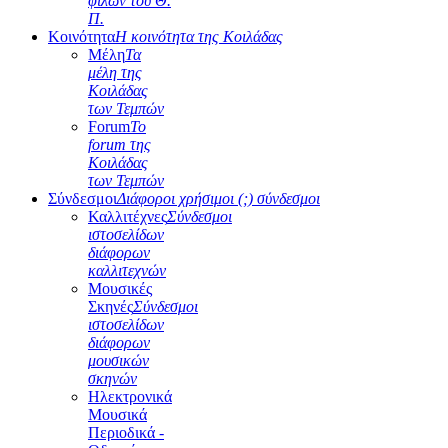
φίλων του Θ.
Π.
Κοινότητα
Η κοινότητα της Κοιλάδας
Μέλη
Τα
μέλη της
Κοιλάδας
των Τεμπών
Forum
Το
forum της
Κοιλάδας
των Τεμπών
Σύνδεσμοι
Διάφοροι χρήσιμοι (;) σύνδεσμοι
Καλλιτέχνες
Σύνδεσμοι
ιστοσελίδων
διάφορων
καλλιτεχνών
Μουσικές
Σκηνές
Σύνδεσμοι
ιστοσελίδων
διάφορων
μουσικών
σκηνών
Ηλεκτρονικά
Μουσικά
Περιοδικά -