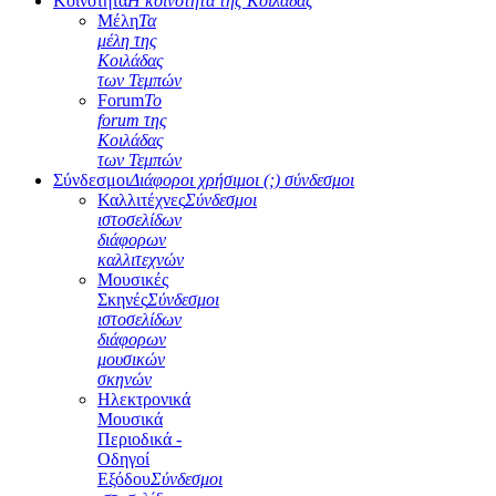
Κοινότητα
Η κοινότητα της Κοιλάδας
Μέλη
Τα
μέλη της
Κοιλάδας
των Τεμπών
Forum
Το
forum της
Κοιλάδας
των Τεμπών
Σύνδεσμοι
Διάφοροι χρήσιμοι (;) σύνδεσμοι
Καλλιτέχνες
Σύνδεσμοι
ιστοσελίδων
διάφορων
καλλιτεχνών
Μουσικές
Σκηνές
Σύνδεσμοι
ιστοσελίδων
διάφορων
μουσικών
σκηνών
Ηλεκτρονικά
Μουσικά
Περιοδικά -
Οδηγοί
Εξόδου
Σύνδεσμοι