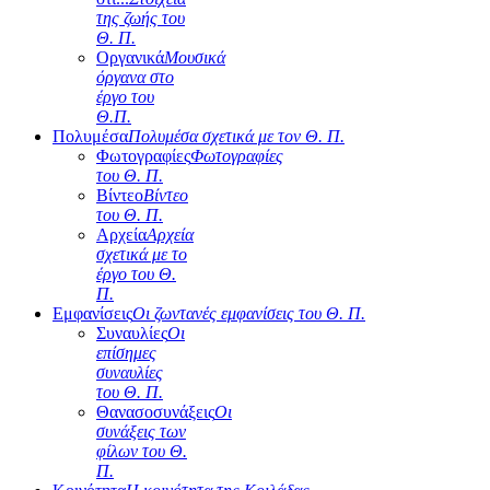
της ζωής του
Θ. Π.
Οργανικά
Μουσικά
όργανα στο
έργο του
Θ.Π.
Πολυμέσα
Πολυμέσα σχετικά με τον Θ. Π.
Φωτογραφίες
Φωτογραφίες
του Θ. Π.
Βίντεο
Βίντεο
του Θ. Π.
Αρχεία
Αρχεία
σχετικά με το
έργο του Θ.
Π.
Εμφανίσεις
Οι ζωντανές εμφανίσεις του Θ. Π.
Συναυλίες
Οι
επίσημες
συναυλίες
του Θ. Π.
Θανασοσυνάξεις
Οι
συνάξεις των
φίλων του Θ.
Π.