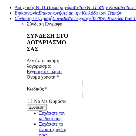
Διά χειρός Θ. Π.
Παλιά μηνύματα του Θ. Π. στην Κοιλάδα των
Επικοινωνία
Επικοινωνήστε με την Κοιλάδα των Τεμπών
Σύνδεση / Εγγραφή
Συνδεθείτε / εγγραφείτε στην Κοιλάδα των 
Σύνδεση
Εγγραφή
ΣΥΝΔΕΣΗ ΣΤΟ
ΛΟΓΑΡΙΑΣΜΟ
ΣΑΣ
Δεν έχετε ακόμη
λογαριασμό;
Εγγραφείτε τώρα!
Όνομα χρήστη *
Κωδικός *
Να Με Θυμάσαι
Ξεχάσατε τον
κωδικό σας;
Ξεχάσατε το
όνομα χρήστη
σας;