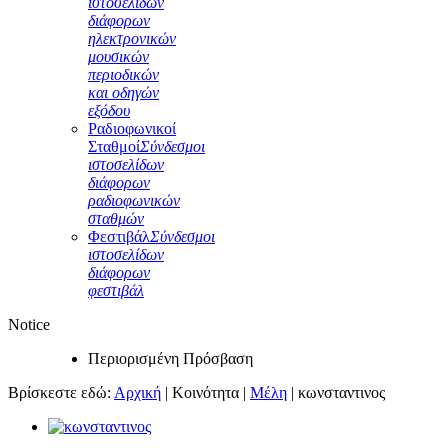
ιστοσελίδων
διάφορων
ηλεκτρονικών
μουσικών
περιοδικών
και οδηγών
εξόδου
Ραδιοφωνικοί
Σταθμοί
Σύνδεσμοι
ιστοσελίδων
διάφορων
ραδιοφωνικών
σταθμών
Φεστιβάλ
Σύνδεσμοι
ιστοσελίδων
διάφορων
φεστιβάλ
Notice
Περιορισμένη Πρόσβαση
Βρίσκεστε εδώ:
Αρχική
|
Κοινότητα
|
Μέλη
|
κωνσταντινος