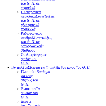
του Θ. Π. σε
περιοδικά
Ηλεκτρονικά
περιοδικά
Συνεντεύξεις
του Θ. Π. σε
ηλεκτρονικά
περιοδικά
Ραδιοφωνικοί
σταθμοί
Συνεντεύξεις
του Θ. Π. σε
ραδιοφωνικούς
σταθμούς
Ομιλίες
Διάφορες
ομιλίες του
Θ. Π.
Για μελέτη
Στοιχεία για τη μελέτη του έργου του Θ. Π.
Γλωσσάρι
Βοήθημα
για τους
στίχους του
Θ. Π.
Έναστρον
Το
σύμπαν του
Θ. Π.
Ξέρετε
ότι...
Στοιχεία