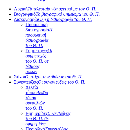
Αρχική
Τα τελευταία νέα σχετικά με τον Θ. Π.
Βιογραφικό
Το βιογραφικό σημείωμα του Θ. Π.
Δισκογραφία
Όλη η δισκογραφία του Θ. Π.
Προσωπική
δισκογραφία
Η
προσωπική
δισκογραφία
του Θ. Π.
Συμμετοχές
Οι
συμμετοχές
του Θ. Π. σε
δίσκους
άλλων
Στίχοι
Οι στίχοι των δίσκων του Θ. Π.
Συνεντεύξεις
Οι συνεντεύξεις του Θ. Π.
Δελτία
τύπου
Δελτία
τύπου
συναυλιών
του Θ. Π.
Εφημερίδες
Συνεντεύξεις
του Θ. Π. σε
εφημερίδες
Περιοδικά
Συνεντεύξεις