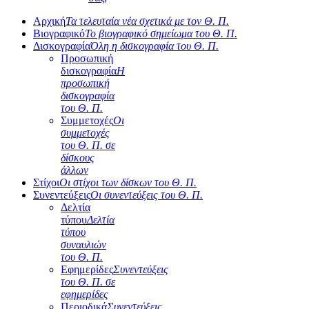
Αρχική
Τα τελευταία νέα σχετικά με τον Θ. Π.
Βιογραφικό
Το βιογραφικό σημείωμα του Θ. Π.
Δισκογραφία
Όλη η δισκογραφία του Θ. Π.
Προσωπική
δισκογραφία
Η
προσωπική
δισκογραφία
του Θ. Π.
Συμμετοχές
Οι
συμμετοχές
του Θ. Π. σε
δίσκους
άλλων
Στίχοι
Οι στίχοι των δίσκων του Θ. Π.
Συνεντεύξεις
Οι συνεντεύξεις του Θ. Π.
Δελτία
τύπου
Δελτία
τύπου
συναυλιών
του Θ. Π.
Εφημερίδες
Συνεντεύξεις
του Θ. Π. σε
εφημερίδες
Περιοδικά
Συνεντεύξεις