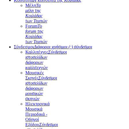
Κοινότητα
Η κοινότητα της Κοιλάδας
Μέλη
Τα
μέλη της
Κοιλάδας
των Τεμπών
Forum
Το
forum της
Κοιλάδας
των Τεμπών
Σύνδεσμοι
Διάφοροι χρήσιμοι (;) σύνδεσμοι
Καλλιτέχνες
Σύνδεσμοι
ιστοσελίδων
διάφορων
καλλιτεχνών
Μουσικές
Σκηνές
Σύνδεσμοι
ιστοσελίδων
διάφορων
μουσικών
σκηνών
Ηλεκτρονικά
Μουσικά
Περιοδικά -
Οδηγοί
Εξόδου
Σύνδεσμοι