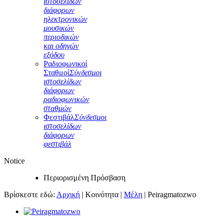
ιστοσελίδων
διάφορων
ηλεκτρονικών
μουσικών
περιοδικών
και οδηγών
εξόδου
Ραδιοφωνικοί
Σταθμοί
Σύνδεσμοι
ιστοσελίδων
διάφορων
ραδιοφωνικών
σταθμών
Φεστιβάλ
Σύνδεσμοι
ιστοσελίδων
διάφορων
φεστιβάλ
Notice
Περιορισμένη Πρόσβαση
Βρίσκεστε εδώ:
Αρχική
|
Κοινότητα
|
Μέλη
|
Peiragmatozwo