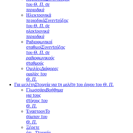
του Θ. Π. σε
περιοδικά
Ηλεκτρονικά
περιοδικά
Συνεντεύξεις
του Θ. Π. σε
ηλεκτρονικά
περιοδικά
Ραδιοφωνικοί
σταθμοί
Συνεντεύξεις
του Θ. Π. σε
ραδιοφωνικούς
σταθμούς
Ομιλίες
Διάφορες
ομιλίες του
Θ. Π.
Για μελέτη
Στοιχεία για τη μελέτη του έργου του Θ. Π.
Γλωσσάρι
Βοήθημα
για τους
στίχους του
Θ. Π.
Έναστρον
Το
σύμπαν του
Θ. Π.
Ξέρετε
ότι...
Στοιχεία