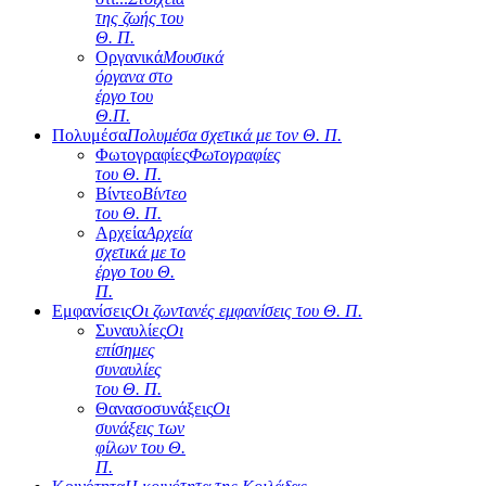
της ζωής του
Θ. Π.
Οργανικά
Μουσικά
όργανα στο
έργο του
Θ.Π.
Πολυμέσα
Πολυμέσα σχετικά με τον Θ. Π.
Φωτογραφίες
Φωτογραφίες
του Θ. Π.
Βίντεο
Βίντεο
του Θ. Π.
Αρχεία
Αρχεία
σχετικά με το
έργο του Θ.
Π.
Εμφανίσεις
Οι ζωντανές εμφανίσεις του Θ. Π.
Συναυλίες
Οι
επίσημες
συναυλίες
του Θ. Π.
Θανασοσυνάξεις
Οι
συνάξεις των
φίλων του Θ.
Π.