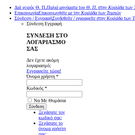
Διά χειρός Θ. Π.
Παλιά μηνύματα του Θ. Π. στην Κοιλάδα των
Επικοινωνία
Επικοινωνήστε με την Κοιλάδα των Τεμπών
Σύνδεση / Εγγραφή
Συνδεθείτε / εγγραφείτε στην Κοιλάδα των 
Σύνδεση
Εγγραφή
ΣΥΝΔΕΣΗ ΣΤΟ
ΛΟΓΑΡΙΑΣΜΟ
ΣΑΣ
Δεν έχετε ακόμη
λογαριασμό;
Εγγραφείτε τώρα!
Όνομα χρήστη *
Κωδικός *
Να Με Θυμάσαι
Ξεχάσατε τον
κωδικό σας;
Ξεχάσατε το
όνομα χρήστη
σας;