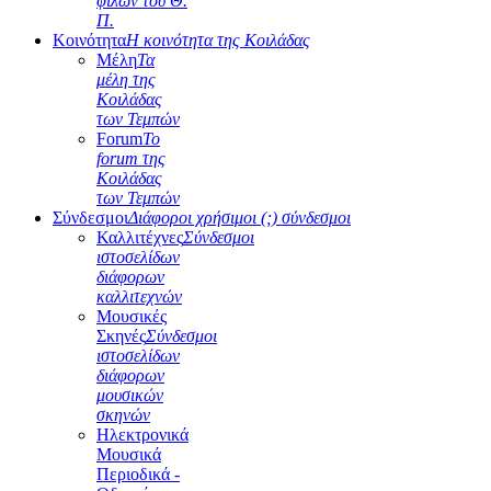
φίλων του Θ.
Π.
Κοινότητα
Η κοινότητα της Κοιλάδας
Μέλη
Τα
μέλη της
Κοιλάδας
των Τεμπών
Forum
Το
forum της
Κοιλάδας
των Τεμπών
Σύνδεσμοι
Διάφοροι χρήσιμοι (;) σύνδεσμοι
Καλλιτέχνες
Σύνδεσμοι
ιστοσελίδων
διάφορων
καλλιτεχνών
Μουσικές
Σκηνές
Σύνδεσμοι
ιστοσελίδων
διάφορων
μουσικών
σκηνών
Ηλεκτρονικά
Μουσικά
Περιοδικά -