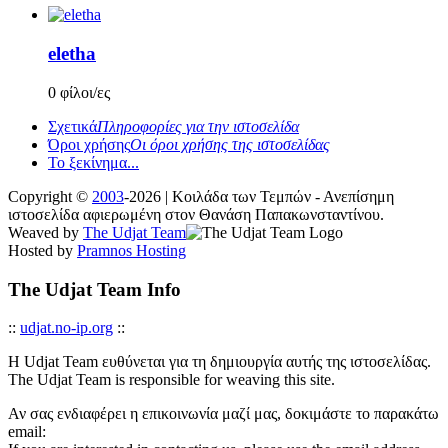
eletha
0 φίλοι/ες
Σχετικά
Πληροφορίες για την ιστοσελίδα
Όροι χρήσης
Οι όροι χρήσης της ιστοσελίδας
Το ξεκίνημα...
Copyright ©
2003
-2026 | Κοιλάδα των Τεμπών - Ανεπίσημη
ιστοσελίδα αφιερωμένη στον Θανάση Παπακωνσταντίνου.
Weaved by
The Udjat Team
Hosted by
Pramnos Hosting
The Udjat Team Info
::
udjat.no-ip.org
::
Η Udjat Team ευθύνεται για τη δημιουργία αυτής της ιστοσελίδας.
The Udjat Team is responsible for weaving this site.
Αν σας ενδιαφέρει η επικοινωνία μαζί μας, δοκιμάστε το παρακάτω
email: