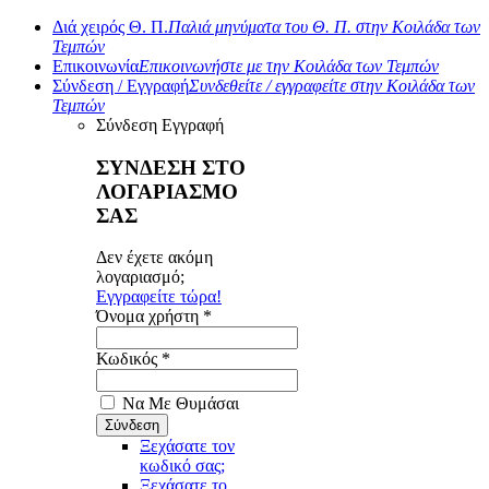
Διά χειρός Θ. Π.
Παλιά μηνύματα του Θ. Π. στην Κοιλάδα των
Τεμπών
Επικοινωνία
Επικοινωνήστε με την Κοιλάδα των Τεμπών
Σύνδεση / Εγγραφή
Συνδεθείτε / εγγραφείτε στην Κοιλάδα των
Τεμπών
Σύνδεση
Εγγραφή
ΣΥΝΔΕΣΗ ΣΤΟ
ΛΟΓΑΡΙΑΣΜΟ
ΣΑΣ
Δεν έχετε ακόμη
λογαριασμό;
Εγγραφείτε τώρα!
Όνομα χρήστη *
Κωδικός *
Να Με Θυμάσαι
Ξεχάσατε τον
κωδικό σας;
Ξεχάσατε το