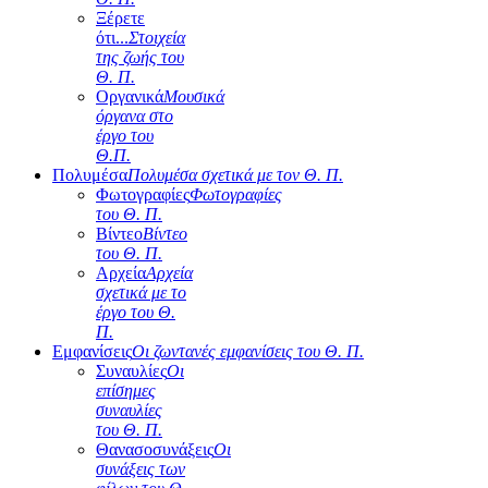
Ξέρετε
ότι...
Στοιχεία
της ζωής του
Θ. Π.
Οργανικά
Μουσικά
όργανα στο
έργο του
Θ.Π.
Πολυμέσα
Πολυμέσα σχετικά με τον Θ. Π.
Φωτογραφίες
Φωτογραφίες
του Θ. Π.
Βίντεο
Βίντεο
του Θ. Π.
Αρχεία
Αρχεία
σχετικά με το
έργο του Θ.
Π.
Εμφανίσεις
Οι ζωντανές εμφανίσεις του Θ. Π.
Συναυλίες
Οι
επίσημες
συναυλίες
του Θ. Π.
Θανασοσυνάξεις
Οι
συνάξεις των