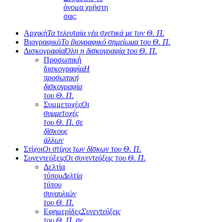
όνομα χρήστη
σας;
Αρχική
Τα τελευταία νέα σχετικά με τον Θ. Π.
Βιογραφικό
Το βιογραφικό σημείωμα του Θ. Π.
Δισκογραφία
Όλη η δισκογραφία του Θ. Π.
Προσωπική
δισκογραφία
Η
προσωπική
δισκογραφία
του Θ. Π.
Συμμετοχές
Οι
συμμετοχές
του Θ. Π. σε
δίσκους
άλλων
Στίχοι
Οι στίχοι των δίσκων του Θ. Π.
Συνεντεύξεις
Οι συνεντεύξεις του Θ. Π.
Δελτία
τύπου
Δελτία
τύπου
συναυλιών
του Θ. Π.
Εφημερίδες
Συνεντεύξεις
του Θ. Π. σε