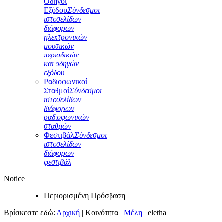
Οδηγοί
Εξόδου
Σύνδεσμοι
ιστοσελίδων
διάφορων
ηλεκτρονικών
μουσικών
περιοδικών
και οδηγών
εξόδου
Ραδιοφωνικοί
Σταθμοί
Σύνδεσμοι
ιστοσελίδων
διάφορων
ραδιοφωνικών
σταθμών
Φεστιβάλ
Σύνδεσμοι
ιστοσελίδων
διάφορων
φεστιβάλ
Notice
Περιορισμένη Πρόσβαση
Βρίσκεστε εδώ:
Αρχική
|
Κοινότητα
|
Μέλη
|
eletha