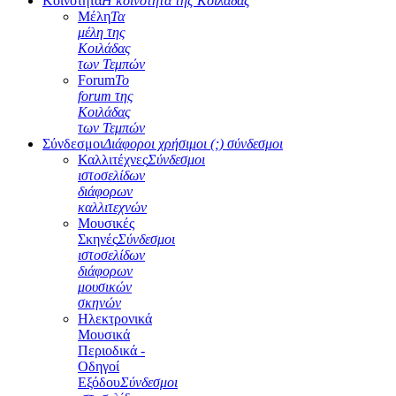
Κοινότητα
Η κοινότητα της Κοιλάδας
Μέλη
Τα
μέλη της
Κοιλάδας
των Τεμπών
Forum
Το
forum της
Κοιλάδας
των Τεμπών
Σύνδεσμοι
Διάφοροι χρήσιμοι (;) σύνδεσμοι
Καλλιτέχνες
Σύνδεσμοι
ιστοσελίδων
διάφορων
καλλιτεχνών
Μουσικές
Σκηνές
Σύνδεσμοι
ιστοσελίδων
διάφορων
μουσικών
σκηνών
Ηλεκτρονικά
Μουσικά
Περιοδικά -
Οδηγοί
Εξόδου
Σύνδεσμοι