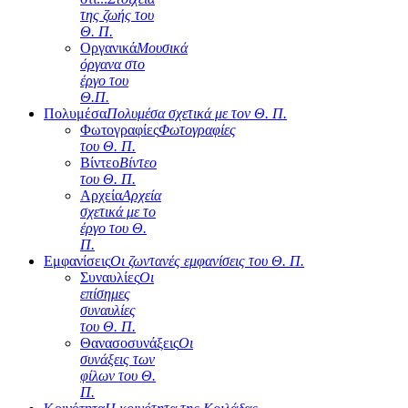
της ζωής του
Θ. Π.
Οργανικά
Μουσικά
όργανα στο
έργο του
Θ.Π.
Πολυμέσα
Πολυμέσα σχετικά με τον Θ. Π.
Φωτογραφίες
Φωτογραφίες
του Θ. Π.
Βίντεο
Βίντεο
του Θ. Π.
Αρχεία
Αρχεία
σχετικά με το
έργο του Θ.
Π.
Εμφανίσεις
Οι ζωντανές εμφανίσεις του Θ. Π.
Συναυλίες
Οι
επίσημες
συναυλίες
του Θ. Π.
Θανασοσυνάξεις
Οι
συνάξεις των
φίλων του Θ.
Π.