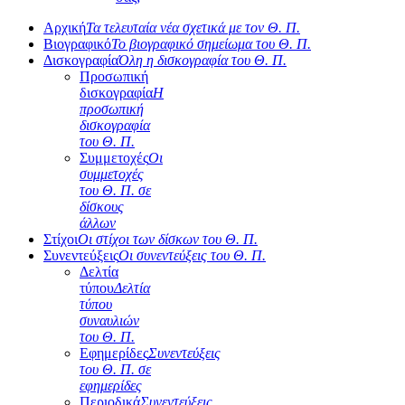
Αρχική
Τα τελευταία νέα σχετικά με τον Θ. Π.
Βιογραφικό
Το βιογραφικό σημείωμα του Θ. Π.
Δισκογραφία
Όλη η δισκογραφία του Θ. Π.
Προσωπική
δισκογραφία
Η
προσωπική
δισκογραφία
του Θ. Π.
Συμμετοχές
Οι
συμμετοχές
του Θ. Π. σε
δίσκους
άλλων
Στίχοι
Οι στίχοι των δίσκων του Θ. Π.
Συνεντεύξεις
Οι συνεντεύξεις του Θ. Π.
Δελτία
τύπου
Δελτία
τύπου
συναυλιών
του Θ. Π.
Εφημερίδες
Συνεντεύξεις
του Θ. Π. σε
εφημερίδες
Περιοδικά
Συνεντεύξεις