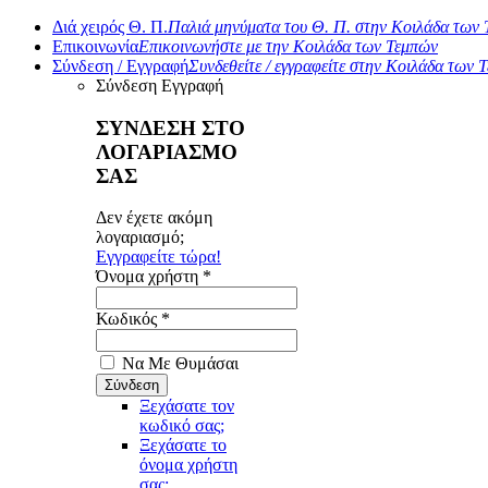
Διά χειρός Θ. Π.
Παλιά μηνύματα του Θ. Π. στην Κοιλάδα των
Επικοινωνία
Επικοινωνήστε με την Κοιλάδα των Τεμπών
Σύνδεση / Εγγραφή
Συνδεθείτε / εγγραφείτε στην Κοιλάδα των 
Σύνδεση
Εγγραφή
ΣΥΝΔΕΣΗ ΣΤΟ
ΛΟΓΑΡΙΑΣΜΟ
ΣΑΣ
Δεν έχετε ακόμη
λογαριασμό;
Εγγραφείτε τώρα!
Όνομα χρήστη *
Κωδικός *
Να Με Θυμάσαι
Ξεχάσατε τον
κωδικό σας;
Ξεχάσατε το
όνομα χρήστη
σας;