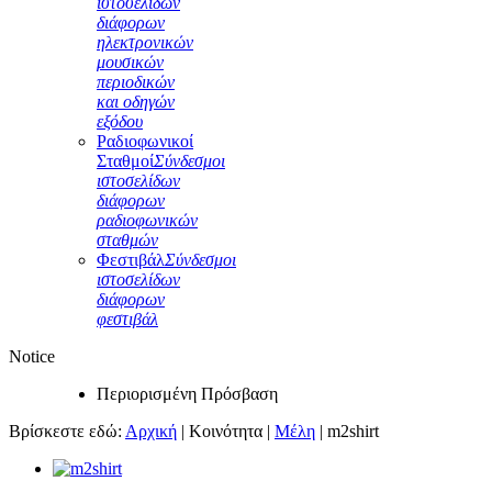
ιστοσελίδων
διάφορων
ηλεκτρονικών
μουσικών
περιοδικών
και οδηγών
εξόδου
Ραδιοφωνικοί
Σταθμοί
Σύνδεσμοι
ιστοσελίδων
διάφορων
ραδιοφωνικών
σταθμών
Φεστιβάλ
Σύνδεσμοι
ιστοσελίδων
διάφορων
φεστιβάλ
Notice
Περιορισμένη Πρόσβαση
Βρίσκεστε εδώ:
Αρχική
|
Κοινότητα
|
Μέλη
|
m2shirt