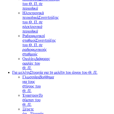
του Θ. Π. σε
περιοδικά
Ηλεκτρονικά
περιοδικά
Συνεντεύξεις
του Θ. Π. σε
ηλεκτρονικά
περιοδικά
Ραδιοφωνικοί
σταθμοί
Συνεντεύξεις
του Θ. Π. σε
ραδιοφωνικούς
σταθμούς
Ομιλίες
Διάφορες
ομιλίες του
Θ. Π.
Για μελέτη
Στοιχεία για τη μελέτη του έργου του Θ. Π.
Γλωσσάρι
Βοήθημα
για τους
στίχους του
Θ. Π.
Έναστρον
Το
σύμπαν του
Θ. Π.
Ξέρετε
ότι...
Στοιχεία