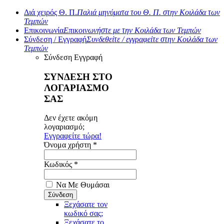
Διά χειρός Θ. Π.
Παλιά μηνύματα του Θ. Π. στην Κοιλάδα των
Τεμπών
Επικοινωνία
Επικοινωνήστε με την Κοιλάδα των Τεμπών
Σύνδεση / Εγγραφή
Συνδεθείτε / εγγραφείτε στην Κοιλάδα των
Τεμπών
Σύνδεση
Εγγραφή
ΣΥΝΔΕΣΗ ΣΤΟ
ΛΟΓΑΡΙΑΣΜΟ
ΣΑΣ
Δεν έχετε ακόμη
λογαριασμό;
Εγγραφείτε τώρα!
Όνομα χρήστη *
Κωδικός *
Να Με Θυμάσαι
Ξεχάσατε τον
κωδικό σας;
Ξεχάσατε το