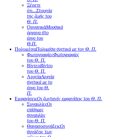
Ξέρετε
ότι...
Στοιχεία
της ζωής του
Θ. Π.
Οργανικά
Μουσικά
όργανα στο
έργο του
Θ.Π.
Πολυμέσα
Πολυμέσα σχετικά με τον Θ. Π.
Φωτογραφίες
Φωτογραφίες
του Θ. Π.
Βίντεο
Βίντεο
του Θ. Π.
Αρχεία
Αρχεία
σχετικά με το
έργο του Θ.
Π.
Εμφανίσεις
Οι ζωντανές εμφανίσεις του Θ. Π.
Συναυλίες
Οι
επίσημες
συναυλίες
του Θ. Π.
Θανασοσυνάξεις
Οι
συνάξεις των