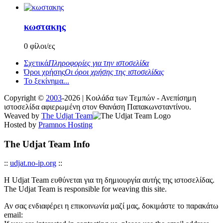
κωστακης
0 φίλοι/ες
Σχετικά
Πληροφορίες για την ιστοσελίδα
Όροι χρήσης
Οι όροι χρήσης της ιστοσελίδας
Το ξεκίνημα...
Copyright ©
2003
-2026 | Κοιλάδα των Τεμπών - Ανεπίσημη
ιστοσελίδα αφιερωμένη στον Θανάση Παπακωνσταντίνου.
Weaved by
The Udjat Team
Hosted by
Pramnos Hosting
The Udjat Team Info
::
udjat.no-ip.org
::
Η Udjat Team ευθύνεται για τη δημιουργία αυτής της ιστοσελίδας.
The Udjat Team is responsible for weaving this site.
Αν σας ενδιαφέρει η επικοινωνία μαζί μας, δοκιμάστε το παρακάτω
email: