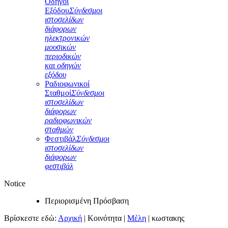
Οδηγοί
Εξόδου
Σύνδεσμοι
ιστοσελίδων
διάφορων
ηλεκτρονικών
μουσικών
περιοδικών
και οδηγών
εξόδου
Ραδιοφωνικοί
Σταθμοί
Σύνδεσμοι
ιστοσελίδων
διάφορων
ραδιοφωνικών
σταθμών
Φεστιβάλ
Σύνδεσμοι
ιστοσελίδων
διάφορων
φεστιβάλ
Notice
Περιορισμένη Πρόσβαση
Βρίσκεστε εδώ:
Αρχική
|
Κοινότητα
|
Μέλη
|
κωστακης