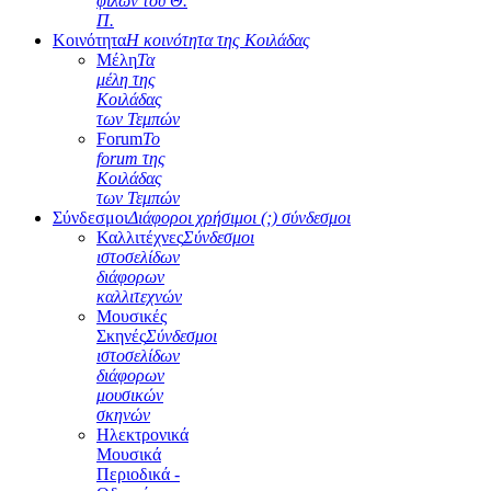
φίλων του Θ.
Π.
Κοινότητα
Η κοινότητα της Κοιλάδας
Μέλη
Τα
μέλη της
Κοιλάδας
των Τεμπών
Forum
Το
forum της
Κοιλάδας
των Τεμπών
Σύνδεσμοι
Διάφοροι χρήσιμοι (;) σύνδεσμοι
Καλλιτέχνες
Σύνδεσμοι
ιστοσελίδων
διάφορων
καλλιτεχνών
Μουσικές
Σκηνές
Σύνδεσμοι
ιστοσελίδων
διάφορων
μουσικών
σκηνών
Ηλεκτρονικά
Μουσικά
Περιοδικά -