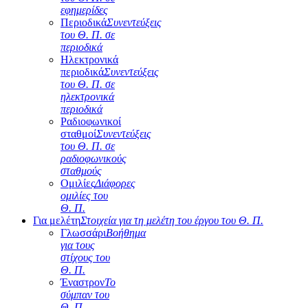
εφημερίδες
Περιοδικά
Συνεντεύξεις
του Θ. Π. σε
περιοδικά
Ηλεκτρονικά
περιοδικά
Συνεντεύξεις
του Θ. Π. σε
ηλεκτρονικά
περιοδικά
Ραδιοφωνικοί
σταθμοί
Συνεντεύξεις
του Θ. Π. σε
ραδιοφωνικούς
σταθμούς
Ομιλίες
Διάφορες
ομιλίες του
Θ. Π.
Για μελέτη
Στοιχεία για τη μελέτη του έργου του Θ. Π.
Γλωσσάρι
Βοήθημα
για τους
στίχους του
Θ. Π.
Έναστρον
Το
σύμπαν του
Θ. Π.