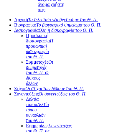
όνομα χρήστη
σας;
Αρχική
Τα τελευταία νέα σχετικά με τον Θ. Π.
Βιογραφικό
Το βιογραφικό σημείωμα του Θ. Π.
Δισκογραφία
Όλη η δισκογραφία του Θ. Π.
Προσωπική
δισκογραφία
Η
προσωπική
δισκογραφία
του Θ. Π.
Συμμετοχές
Οι
συμμετοχές
του Θ. Π. σε
δίσκους
άλλων
Στίχοι
Οι στίχοι των δίσκων του Θ. Π.
Συνεντεύξεις
Οι συνεντεύξεις του Θ. Π.
Δελτία
τύπου
Δελτία
τύπου
συναυλιών
του Θ. Π.
Εφημερίδες
Συνεντεύξεις
του Θ. Π. σε