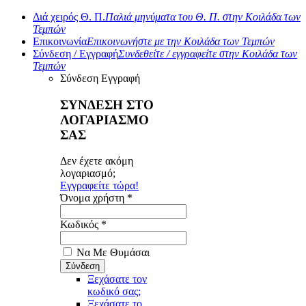
Διά χειρός Θ. Π.
Παλιά μηνύματα του Θ. Π. στην Κοιλάδα των
Τεμπών
Επικοινωνία
Επικοινωνήστε με την Κοιλάδα των Τεμπών
Σύνδεση / Εγγραφή
Συνδεθείτε / εγγραφείτε στην Κοιλάδα των
Τεμπών
Σύνδεση
Εγγραφή
ΣΥΝΔΕΣΗ ΣΤΟ
ΛΟΓΑΡΙΑΣΜΟ
ΣΑΣ
Δεν έχετε ακόμη
λογαριασμό;
Εγγραφείτε τώρα!
Όνομα χρήστη *
Κωδικός *
Να Με Θυμάσαι
Ξεχάσατε τον
κωδικό σας;
Ξεχάσατε το