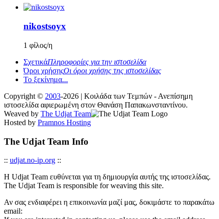
nikostsoyx
1 φίλος/η
Σχετικά
Πληροφορίες για την ιστοσελίδα
Όροι χρήσης
Οι όροι χρήσης της ιστοσελίδας
Το ξεκίνημα...
Copyright ©
2003
-2026 | Κοιλάδα των Τεμπών - Ανεπίσημη
ιστοσελίδα αφιερωμένη στον Θανάση Παπακωνσταντίνου.
Weaved by
The Udjat Team
Hosted by
Pramnos Hosting
The Udjat Team Info
::
udjat.no-ip.org
::
Η Udjat Team ευθύνεται για τη δημιουργία αυτής της ιστοσελίδας.
The Udjat Team is responsible for weaving this site.
Αν σας ενδιαφέρει η επικοινωνία μαζί μας, δοκιμάστε το παρακάτω
email: