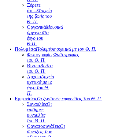
Ξέρετε
ότι...
Στοιχεία
της ζωής του
Θ. Π.
Οργανικά
Μουσικά
όργανα στο
έργο του
Θ.Π.
Πολυμέσα
Πολυμέσα σχετικά με τον Θ. Π.
Φωτογραφίες
Φωτογραφίες
του Θ. Π.
Βίντεο
Βίντεο
του Θ. Π.
Αρχεία
Αρχεία
σχετικά με το
έργο του Θ.
Π.
Εμφανίσεις
Οι ζωντανές εμφανίσεις του Θ. Π.
Συναυλίες
Οι
επίσημες
συναυλίες
του Θ. Π.
Θανασοσυνάξεις
Οι
συνάξεις των