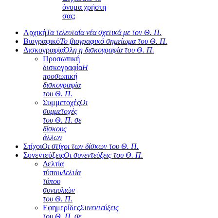
όνομα χρήστη
σας;
Αρχική
Τα τελευταία νέα σχετικά με τον Θ. Π.
Βιογραφικό
Το βιογραφικό σημείωμα του Θ. Π.
Δισκογραφία
Όλη η δισκογραφία του Θ. Π.
Προσωπική
δισκογραφία
Η
προσωπική
δισκογραφία
του Θ. Π.
Συμμετοχές
Οι
συμμετοχές
του Θ. Π. σε
δίσκους
άλλων
Στίχοι
Οι στίχοι των δίσκων του Θ. Π.
Συνεντεύξεις
Οι συνεντεύξεις του Θ. Π.
Δελτία
τύπου
Δελτία
τύπου
συναυλιών
του Θ. Π.
Εφημερίδες
Συνεντεύξεις
του Θ. Π. σε