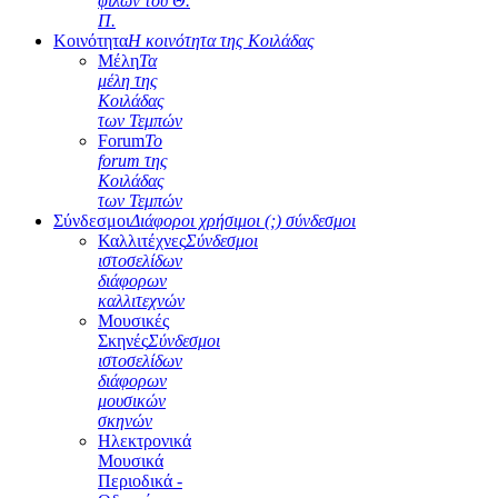
φίλων του Θ.
Π.
Κοινότητα
Η κοινότητα της Κοιλάδας
Μέλη
Τα
μέλη της
Κοιλάδας
των Τεμπών
Forum
Το
forum της
Κοιλάδας
των Τεμπών
Σύνδεσμοι
Διάφοροι χρήσιμοι (;) σύνδεσμοι
Καλλιτέχνες
Σύνδεσμοι
ιστοσελίδων
διάφορων
καλλιτεχνών
Μουσικές
Σκηνές
Σύνδεσμοι
ιστοσελίδων
διάφορων
μουσικών
σκηνών
Ηλεκτρονικά
Μουσικά
Περιοδικά -