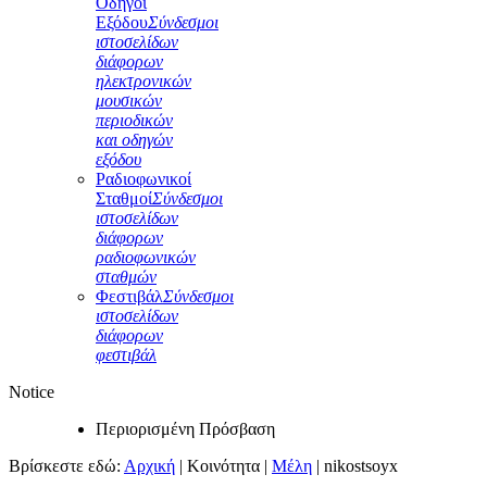
Οδηγοί
Εξόδου
Σύνδεσμοι
ιστοσελίδων
διάφορων
ηλεκτρονικών
μουσικών
περιοδικών
και οδηγών
εξόδου
Ραδιοφωνικοί
Σταθμοί
Σύνδεσμοι
ιστοσελίδων
διάφορων
ραδιοφωνικών
σταθμών
Φεστιβάλ
Σύνδεσμοι
ιστοσελίδων
διάφορων
φεστιβάλ
Notice
Περιορισμένη Πρόσβαση
Βρίσκεστε εδώ:
Αρχική
|
Κοινότητα
|
Μέλη
|
nikostsoyx