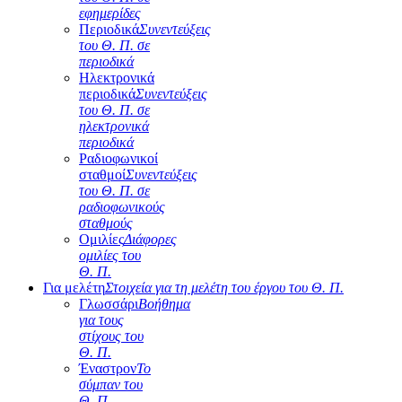
εφημερίδες
Περιοδικά
Συνεντεύξεις
του Θ. Π. σε
περιοδικά
Ηλεκτρονικά
περιοδικά
Συνεντεύξεις
του Θ. Π. σε
ηλεκτρονικά
περιοδικά
Ραδιοφωνικοί
σταθμοί
Συνεντεύξεις
του Θ. Π. σε
ραδιοφωνικούς
σταθμούς
Ομιλίες
Διάφορες
ομιλίες του
Θ. Π.
Για μελέτη
Στοιχεία για τη μελέτη του έργου του Θ. Π.
Γλωσσάρι
Βοήθημα
για τους
στίχους του
Θ. Π.
Έναστρον
Το
σύμπαν του
Θ. Π.