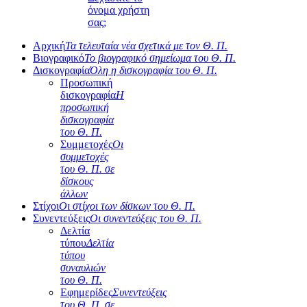
όνομα χρήστη
σας;
Αρχική
Τα τελευταία νέα σχετικά με τον Θ. Π.
Βιογραφικό
Το βιογραφικό σημείωμα του Θ. Π.
Δισκογραφία
Όλη η δισκογραφία του Θ. Π.
Προσωπική
δισκογραφία
Η
προσωπική
δισκογραφία
του Θ. Π.
Συμμετοχές
Οι
συμμετοχές
του Θ. Π. σε
δίσκους
άλλων
Στίχοι
Οι στίχοι των δίσκων του Θ. Π.
Συνεντεύξεις
Οι συνεντεύξεις του Θ. Π.
Δελτία
τύπου
Δελτία
τύπου
συναυλιών
του Θ. Π.
Εφημερίδες
Συνεντεύξεις
του Θ. Π. σε