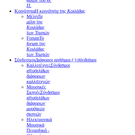
φίλων του Θ.
Π.
Κοινότητα
Η κοινότητα της Κοιλάδας
Μέλη
Τα
μέλη της
Κοιλάδας
των Τεμπών
Forum
Το
forum της
Κοιλάδας
των Τεμπών
Σύνδεσμοι
Διάφοροι χρήσιμοι (;) σύνδεσμοι
Καλλιτέχνες
Σύνδεσμοι
ιστοσελίδων
διάφορων
καλλιτεχνών
Μουσικές
Σκηνές
Σύνδεσμοι
ιστοσελίδων
διάφορων
μουσικών
σκηνών
Ηλεκτρονικά
Μουσικά
Περιοδικά -