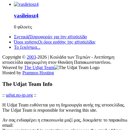
vasileiosz4
0 φίλοι/ες
Σχετικά
Πληροφορίες για την ιστοσελίδα
Όροι χρήσης
Οι όροι χρήσης της ιστοσελίδας
Το ξεκίνημα...
Copyright ©
2003
-2026 | Κοιλάδα των Τεμπών - Ανεπίσημη
ιστοσελίδα αφιερωμένη στον Θανάση Παπακωνσταντίνου.
Weaved by
The Udjat Team
Hosted by
Pramnos Hosting
The Udjat Team Info
::
udjat.no-ip.org
::
Η Udjat Team ευθύνεται για τη δημιουργία αυτής της ιστοσελίδας.
The Udjat Team is responsible for weaving this site.
Αν σας ενδιαφέρει η επικοινωνία μαζί μας, δοκιμάστε το παρακάτω
email: