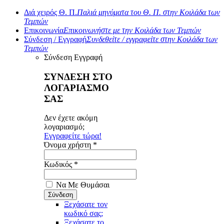
Διά χειρός Θ. Π.
Παλιά μηνύματα του Θ. Π. στην Κοιλάδα των
Τεμπών
Επικοινωνία
Επικοινωνήστε με την Κοιλάδα των Τεμπών
Σύνδεση / Εγγραφή
Συνδεθείτε / εγγραφείτε στην Κοιλάδα των
Τεμπών
Σύνδεση
Εγγραφή
ΣΥΝΔΕΣΗ ΣΤΟ
ΛΟΓΑΡΙΑΣΜΟ
ΣΑΣ
Δεν έχετε ακόμη
λογαριασμό;
Εγγραφείτε τώρα!
Όνομα χρήστη *
Κωδικός *
Να Με Θυμάσαι
Ξεχάσατε τον
κωδικό σας;
Ξεχάσατε το