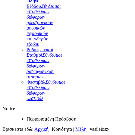
Οδηγοί
Εξόδου
Σύνδεσμοι
ιστοσελίδων
διάφορων
ηλεκτρονικών
μουσικών
περιοδικών
και οδηγών
εξόδου
Ραδιοφωνικοί
Σταθμοί
Σύνδεσμοι
ιστοσελίδων
διάφορων
ραδιοφωνικών
σταθμών
Φεστιβάλ
Σύνδεσμοι
ιστοσελίδων
διάφορων
φεστιβάλ
Notice
Περιορισμένη Πρόσβαση
Βρίσκεστε εδώ:
Αρχική
|
Κοινότητα
|
Μέλη
|
vasileiosz4