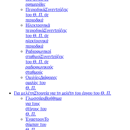
εφημερίδες
Περιοδικά
Συνεντεύξεις
του Θ. Π. σε
περιοδικά
Ηλεκτρονικά
περιοδικά
Συνεντεύξεις
του Θ. Π. σε
ηλεκτρονικά
περιοδικά
Ραδιοφωνικοί
σταθμοί
Συνεντεύξεις
του Θ. Π. σε
ραδιοφωνικούς
σταθμούς
Ομιλίες
Διάφορες
ομιλίες του
Θ. Π.
Για μελέτη
Στοιχεία για τη μελέτη του έργου του Θ. Π.
Γλωσσάρι
Βοήθημα
για τους
στίχους του
Θ. Π.
Έναστρον
Το
σύμπαν του
Θ. Π.