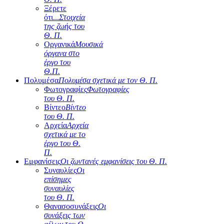
Ξέρετε
ότι...
Στοιχεία
της ζωής του
Θ. Π.
Οργανικά
Μουσικά
όργανα στο
έργο του
Θ.Π.
Πολυμέσα
Πολυμέσα σχετικά με τον Θ. Π.
Φωτογραφίες
Φωτογραφίες
του Θ. Π.
Βίντεο
Βίντεο
του Θ. Π.
Αρχεία
Αρχεία
σχετικά με το
έργο του Θ.
Π.
Εμφανίσεις
Οι ζωντανές εμφανίσεις του Θ. Π.
Συναυλίες
Οι
επίσημες
συναυλίες
του Θ. Π.
Θανασοσυνάξεις
Οι
συνάξεις των