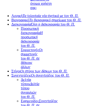
όνομα χρήστη
σας;
Αρχική
Τα τελευταία νέα σχετικά με τον Θ. Π.
Βιογραφικό
Το βιογραφικό σημείωμα του Θ. Π.
Δισκογραφία
Όλη η δισκογραφία του Θ. Π.
Προσωπική
δισκογραφία
Η
προσωπική
δισκογραφία
του Θ. Π.
Συμμετοχές
Οι
συμμετοχές
του Θ. Π. σε
δίσκους
άλλων
Στίχοι
Οι στίχοι των δίσκων του Θ. Π.
Συνεντεύξεις
Οι συνεντεύξεις του Θ. Π.
Δελτία
τύπου
Δελτία
τύπου
συναυλιών
του Θ. Π.
Εφημερίδες
Συνεντεύξεις
του Θ. Π. σε