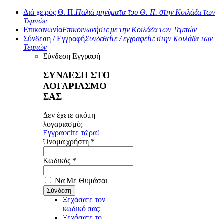
Διά χειρός Θ. Π.
Παλιά μηνύματα του Θ. Π. στην Κοιλάδα των
Τεμπών
Επικοινωνία
Επικοινωνήστε με την Κοιλάδα των Τεμπών
Σύνδεση / Εγγραφή
Συνδεθείτε / εγγραφείτε στην Κοιλάδα των
Τεμπών
Σύνδεση
Εγγραφή
ΣΥΝΔΕΣΗ ΣΤΟ
ΛΟΓΑΡΙΑΣΜΟ
ΣΑΣ
Δεν έχετε ακόμη
λογαριασμό;
Εγγραφείτε τώρα!
Όνομα χρήστη *
Κωδικός *
Να Με Θυμάσαι
Ξεχάσατε τον
κωδικό σας;
Ξεχάσατε το