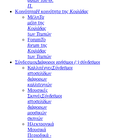
φίλων του Θ.
Π.
Κοινότητα
Η κοινότητα της Κοιλάδας
Μέλη
Τα
μέλη της
Κοιλάδας
των Τεμπών
Forum
Το
forum της
Κοιλάδας
των Τεμπών
Σύνδεσμοι
Διάφοροι χρήσιμοι (;) σύνδεσμοι
Καλλιτέχνες
Σύνδεσμοι
ιστοσελίδων
διάφορων
καλλιτεχνών
Μουσικές
Σκηνές
Σύνδεσμοι
ιστοσελίδων
διάφορων
μουσικών
σκηνών
Ηλεκτρονικά
Μουσικά
Περιοδικά -