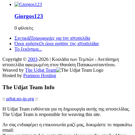
Giorgos123
0 φίλοι/ες
Σχετικά
Πληροφορίες για την ιστοσελίδα
Όροι χρήσης
Οι όροι χρήσης της ιστοσελίδας
Το ξεκίνημα...
Copyright ©
2003
-2026 | Κοιλάδα των Τεμπών - Ανεπίσημη
ιστοσελίδα αφιερωμένη στον Θανάση Παπακωνσταντίνου.
Weaved by
The Udjat Team
Hosted by
Pramnos Hosting
The Udjat Team Info
::
udjat.no-ip.org
::
Η Udjat Team ευθύνεται για τη δημιουργία αυτής της ιστοσελίδας.
The Udjat Team is responsible for weaving this site.
Αν σας ενδιαφέρει η επικοινωνία μαζί μας, δοκιμάστε το παρακάτω
email: