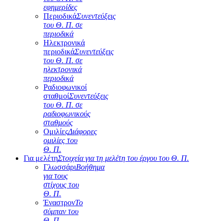
εφημερίδες
Περιοδικά
Συνεντεύξεις
του Θ. Π. σε
περιοδικά
Ηλεκτρονικά
περιοδικά
Συνεντεύξεις
του Θ. Π. σε
ηλεκτρονικά
περιοδικά
Ραδιοφωνικοί
σταθμοί
Συνεντεύξεις
του Θ. Π. σε
ραδιοφωνικούς
σταθμούς
Ομιλίες
Διάφορες
ομιλίες του
Θ. Π.
Για μελέτη
Στοιχεία για τη μελέτη του έργου του Θ. Π.
Γλωσσάρι
Βοήθημα
για τους
στίχους του
Θ. Π.
Έναστρον
Το
σύμπαν του
Θ. Π.