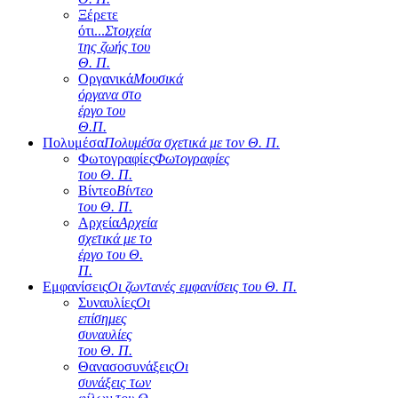
Ξέρετε
ότι...
Στοιχεία
της ζωής του
Θ. Π.
Οργανικά
Μουσικά
όργανα στο
έργο του
Θ.Π.
Πολυμέσα
Πολυμέσα σχετικά με τον Θ. Π.
Φωτογραφίες
Φωτογραφίες
του Θ. Π.
Βίντεο
Βίντεο
του Θ. Π.
Αρχεία
Αρχεία
σχετικά με το
έργο του Θ.
Π.
Εμφανίσεις
Οι ζωντανές εμφανίσεις του Θ. Π.
Συναυλίες
Οι
επίσημες
συναυλίες
του Θ. Π.
Θανασοσυνάξεις
Οι
συνάξεις των