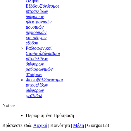
Οδηγοί
Εξόδου
Σύνδεσμοι
ιστοσελίδων
διάφορων
ηλεκτρονικών
μουσικών
περιοδικών
και οδηγών
εξόδου
Ραδιοφωνικοί
Σταθμοί
Σύνδεσμοι
ιστοσελίδων
διάφορων
ραδιοφωνικών
σταθμών
Φεστιβάλ
Σύνδεσμοι
ιστοσελίδων
διάφορων
φεστιβάλ
Notice
Περιορισμένη Πρόσβαση
Βρίσκεστε εδώ:
Αρχική
|
Κοινότητα
|
Μέλη
|
Giorgos123