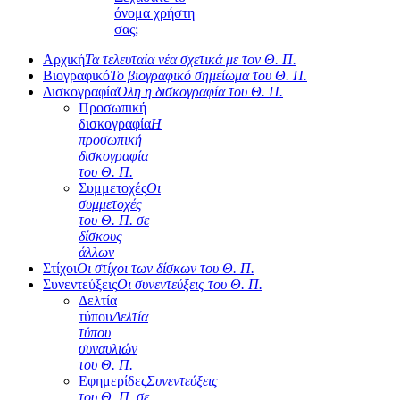
όνομα χρήστη
σας;
Αρχική
Τα τελευταία νέα σχετικά με τον Θ. Π.
Βιογραφικό
Το βιογραφικό σημείωμα του Θ. Π.
Δισκογραφία
Όλη η δισκογραφία του Θ. Π.
Προσωπική
δισκογραφία
Η
προσωπική
δισκογραφία
του Θ. Π.
Συμμετοχές
Οι
συμμετοχές
του Θ. Π. σε
δίσκους
άλλων
Στίχοι
Οι στίχοι των δίσκων του Θ. Π.
Συνεντεύξεις
Οι συνεντεύξεις του Θ. Π.
Δελτία
τύπου
Δελτία
τύπου
συναυλιών
του Θ. Π.
Εφημερίδες
Συνεντεύξεις
του Θ. Π. σε