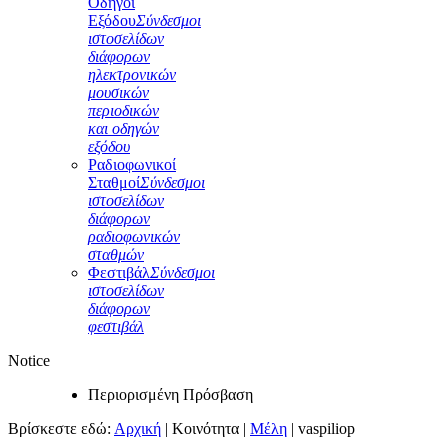
Οδηγοί
Εξόδου
Σύνδεσμοι
ιστοσελίδων
διάφορων
ηλεκτρονικών
μουσικών
περιοδικών
και οδηγών
εξόδου
Ραδιοφωνικοί
Σταθμοί
Σύνδεσμοι
ιστοσελίδων
διάφορων
ραδιοφωνικών
σταθμών
Φεστιβάλ
Σύνδεσμοι
ιστοσελίδων
διάφορων
φεστιβάλ
Notice
Περιορισμένη Πρόσβαση
Βρίσκεστε εδώ:
Αρχική
|
Κοινότητα
|
Μέλη
|
vaspiliop