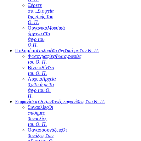
Ξέρετε
ότι...
Στοιχεία
της ζωής του
Θ. Π.
Οργανικά
Μουσικά
όργανα στο
έργο του
Θ.Π.
Πολυμέσα
Πολυμέσα σχετικά με τον Θ. Π.
Φωτογραφίες
Φωτογραφίες
του Θ. Π.
Βίντεο
Βίντεο
του Θ. Π.
Αρχεία
Αρχεία
σχετικά με το
έργο του Θ.
Π.
Εμφανίσεις
Οι ζωντανές εμφανίσεις του Θ. Π.
Συναυλίες
Οι
επίσημες
συναυλίες
του Θ. Π.
Θανασοσυνάξεις
Οι
συνάξεις των