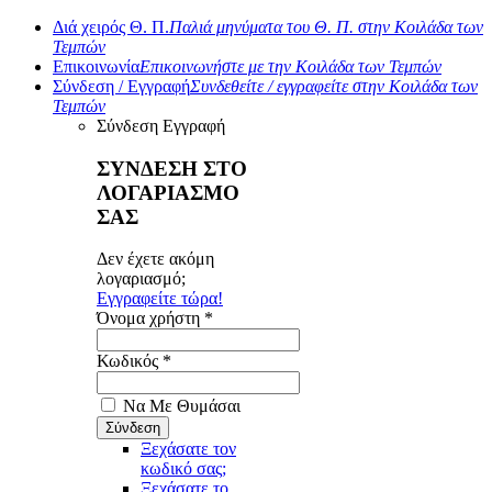
Διά χειρός Θ. Π.
Παλιά μηνύματα του Θ. Π. στην Κοιλάδα των
Τεμπών
Επικοινωνία
Επικοινωνήστε με την Κοιλάδα των Τεμπών
Σύνδεση / Εγγραφή
Συνδεθείτε / εγγραφείτε στην Κοιλάδα των
Τεμπών
Σύνδεση
Εγγραφή
ΣΥΝΔΕΣΗ ΣΤΟ
ΛΟΓΑΡΙΑΣΜΟ
ΣΑΣ
Δεν έχετε ακόμη
λογαριασμό;
Εγγραφείτε τώρα!
Όνομα χρήστη *
Κωδικός *
Να Με Θυμάσαι
Ξεχάσατε τον
κωδικό σας;
Ξεχάσατε το