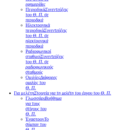
εφημερίδες
Περιοδικά
Συνεντεύξεις
του Θ. Π. σε
περιοδικά
Ηλεκτρονικά
περιοδικά
Συνεντεύξεις
του Θ. Π. σε
ηλεκτρονικά
περιοδικά
Ραδιοφωνικοί
σταθμοί
Συνεντεύξεις
του Θ. Π. σε
ραδιοφωνικούς
σταθμούς
Ομιλίες
Διάφορες
ομιλίες του
Θ. Π.
Για μελέτη
Στοιχεία για τη μελέτη του έργου του Θ. Π.
Γλωσσάρι
Βοήθημα
για τους
στίχους του
Θ. Π.
Έναστρον
Το
σύμπαν του
Θ. Π.