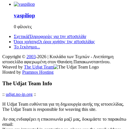
vaspiliop
0 φίλοι/ες
Σχετικά
Πληροφορίες για την ιστοσελίδα
Όροι χρήσης
Οι όροι χρήσης της ιστοσελίδας
Το ξεκίνημα...
Copyright ©
2003
-2026 | Κοιλάδα των Τεμπών - Ανεπίσημη
ιστοσελίδα αφιερωμένη στον Θανάση Παπακωνσταντίνου.
Weaved by
The Udjat Team
Hosted by
Pramnos Hosting
The Udjat Team Info
::
udjat.no-ip.org
::
Η Udjat Team ευθύνεται για τη δημιουργία αυτής της ιστοσελίδας.
The Udjat Team is responsible for weaving this site.
Αν σας ενδιαφέρει η επικοινωνία μαζί μας, δοκιμάστε το παρακάτω
email: