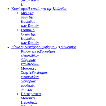
φίλων του Θ.
Π.
Κοινότητα
Η κοινότητα της Κοιλάδας
Μέλη
Τα
μέλη της
Κοιλάδας
των Τεμπών
Forum
Το
forum της
Κοιλάδας
των Τεμπών
Σύνδεσμοι
Διάφοροι χρήσιμοι (;) σύνδεσμοι
Καλλιτέχνες
Σύνδεσμοι
ιστοσελίδων
διάφορων
καλλιτεχνών
Μουσικές
Σκηνές
Σύνδεσμοι
ιστοσελίδων
διάφορων
μουσικών
σκηνών
Ηλεκτρονικά
Μουσικά
Περιοδικά -