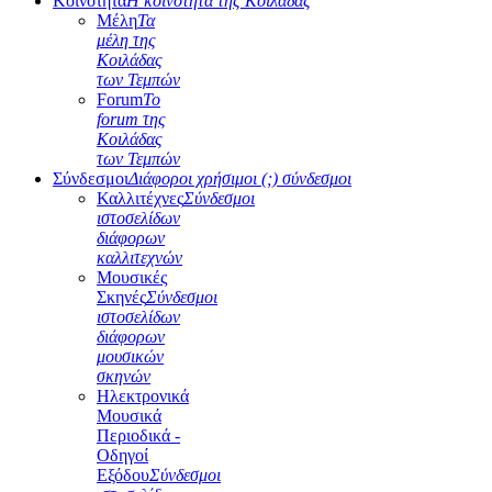
Κοινότητα
Η κοινότητα της Κοιλάδας
Μέλη
Τα
μέλη της
Κοιλάδας
των Τεμπών
Forum
Το
forum της
Κοιλάδας
των Τεμπών
Σύνδεσμοι
Διάφοροι χρήσιμοι (;) σύνδεσμοι
Καλλιτέχνες
Σύνδεσμοι
ιστοσελίδων
διάφορων
καλλιτεχνών
Μουσικές
Σκηνές
Σύνδεσμοι
ιστοσελίδων
διάφορων
μουσικών
σκηνών
Ηλεκτρονικά
Μουσικά
Περιοδικά -
Οδηγοί
Εξόδου
Σύνδεσμοι