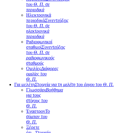
του Θ. Π. σε
περιοδικά
Ηλεκτρονικά
περιοδικά
Συνεντεύξεις
του Θ. Π. σε
ηλεκτρονικά
περιοδικά
Ραδιοφωνικοί
σταθμοί
Συνεντεύξεις
του Θ. Π. σε
ραδιοφωνικούς
σταθμούς
Ομιλίες
Διάφορες
ομιλίες του
Θ. Π.
Για μελέτη
Στοιχεία για τη μελέτη του έργου του Θ. Π.
Γλωσσάρι
Βοήθημα
για τους
στίχους του
Θ. Π.
Έναστρον
Το
σύμπαν του
Θ. Π.
Ξέρετε
ότι...
Στοιχεία