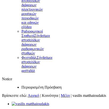
ιστοσελίδων
διάφορων
ηλεκτρονικών
μουσικών
περιοδικών
και οδηγών
εξόδου
Ραδιοφωνικοί
Σταθμοί
Σύνδεσμοι
ιστοσελίδων
διάφορων
ραδιοφωνικών
σταθμών
Φεστιβάλ
Σύνδεσμοι
ιστοσελίδων
διάφορων
φεστιβάλ
Notice
Περιορισμένη Πρόσβαση
Βρίσκεστε εδώ:
Αρχική
|
Κοινότητα
|
Μέλη
|
vasilis matthaioudakis