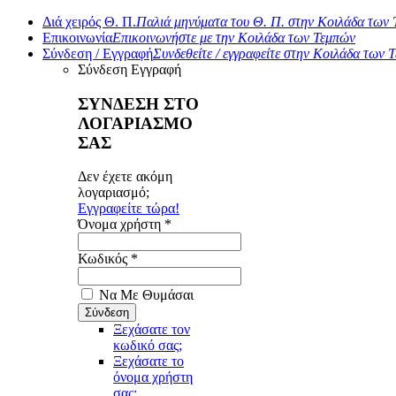
Διά χειρός Θ. Π.
Παλιά μηνύματα του Θ. Π. στην Κοιλάδα των
Επικοινωνία
Επικοινωνήστε με την Κοιλάδα των Τεμπών
Σύνδεση / Εγγραφή
Συνδεθείτε / εγγραφείτε στην Κοιλάδα των 
Σύνδεση
Εγγραφή
ΣΥΝΔΕΣΗ ΣΤΟ
ΛΟΓΑΡΙΑΣΜΟ
ΣΑΣ
Δεν έχετε ακόμη
λογαριασμό;
Εγγραφείτε τώρα!
Όνομα χρήστη *
Κωδικός *
Να Με Θυμάσαι
Ξεχάσατε τον
κωδικό σας;
Ξεχάσατε το
όνομα χρήστη
σας;