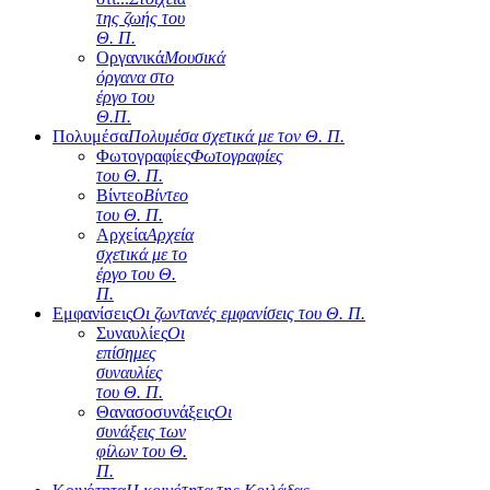
της ζωής του
Θ. Π.
Οργανικά
Μουσικά
όργανα στο
έργο του
Θ.Π.
Πολυμέσα
Πολυμέσα σχετικά με τον Θ. Π.
Φωτογραφίες
Φωτογραφίες
του Θ. Π.
Βίντεο
Βίντεο
του Θ. Π.
Αρχεία
Αρχεία
σχετικά με το
έργο του Θ.
Π.
Εμφανίσεις
Οι ζωντανές εμφανίσεις του Θ. Π.
Συναυλίες
Οι
επίσημες
συναυλίες
του Θ. Π.
Θανασοσυνάξεις
Οι
συνάξεις των
φίλων του Θ.
Π.