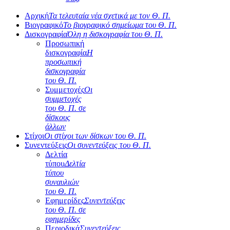
Αρχική
Τα τελευταία νέα σχετικά με τον Θ. Π.
Βιογραφικό
Το βιογραφικό σημείωμα του Θ. Π.
Δισκογραφία
Όλη η δισκογραφία του Θ. Π.
Προσωπική
δισκογραφία
Η
προσωπική
δισκογραφία
του Θ. Π.
Συμμετοχές
Οι
συμμετοχές
του Θ. Π. σε
δίσκους
άλλων
Στίχοι
Οι στίχοι των δίσκων του Θ. Π.
Συνεντεύξεις
Οι συνεντεύξεις του Θ. Π.
Δελτία
τύπου
Δελτία
τύπου
συναυλιών
του Θ. Π.
Εφημερίδες
Συνεντεύξεις
του Θ. Π. σε
εφημερίδες
Περιοδικά
Συνεντεύξεις