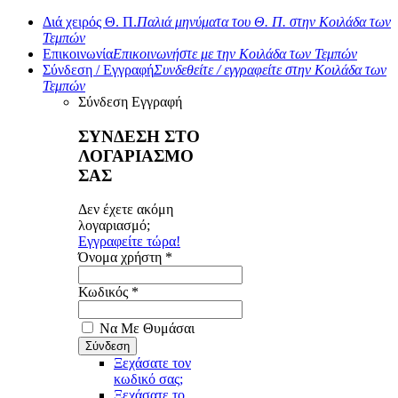
Διά χειρός Θ. Π.
Παλιά μηνύματα του Θ. Π. στην Κοιλάδα των
Τεμπών
Επικοινωνία
Επικοινωνήστε με την Κοιλάδα των Τεμπών
Σύνδεση / Εγγραφή
Συνδεθείτε / εγγραφείτε στην Κοιλάδα των
Τεμπών
Σύνδεση
Εγγραφή
ΣΥΝΔΕΣΗ ΣΤΟ
ΛΟΓΑΡΙΑΣΜΟ
ΣΑΣ
Δεν έχετε ακόμη
λογαριασμό;
Εγγραφείτε τώρα!
Όνομα χρήστη *
Κωδικός *
Να Με Θυμάσαι
Ξεχάσατε τον
κωδικό σας;
Ξεχάσατε το