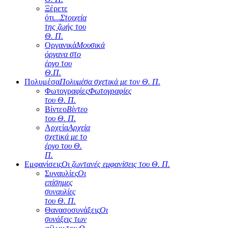
Ξέρετε
ότι...
Στοιχεία
της ζωής του
Θ. Π.
Οργανικά
Μουσικά
όργανα στο
έργο του
Θ.Π.
Πολυμέσα
Πολυμέσα σχετικά με τον Θ. Π.
Φωτογραφίες
Φωτογραφίες
του Θ. Π.
Βίντεο
Βίντεο
του Θ. Π.
Αρχεία
Αρχεία
σχετικά με το
έργο του Θ.
Π.
Εμφανίσεις
Οι ζωντανές εμφανίσεις του Θ. Π.
Συναυλίες
Οι
επίσημες
συναυλίες
του Θ. Π.
Θανασοσυνάξεις
Οι
συνάξεις των