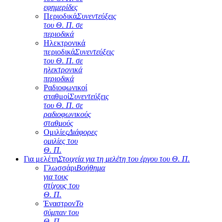
εφημερίδες
Περιοδικά
Συνεντεύξεις
του Θ. Π. σε
περιοδικά
Ηλεκτρονικά
περιοδικά
Συνεντεύξεις
του Θ. Π. σε
ηλεκτρονικά
περιοδικά
Ραδιοφωνικοί
σταθμοί
Συνεντεύξεις
του Θ. Π. σε
ραδιοφωνικούς
σταθμούς
Ομιλίες
Διάφορες
ομιλίες του
Θ. Π.
Για μελέτη
Στοιχεία για τη μελέτη του έργου του Θ. Π.
Γλωσσάρι
Βοήθημα
για τους
στίχους του
Θ. Π.
Έναστρον
Το
σύμπαν του
Θ. Π.