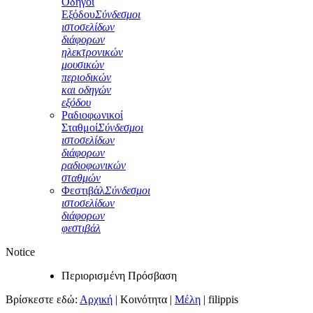
Οδηγοί
Εξόδου
Σύνδεσμοι
ιστοσελίδων
διάφορων
ηλεκτρονικών
μουσικών
περιοδικών
και οδηγών
εξόδου
Ραδιοφωνικοί
Σταθμοί
Σύνδεσμοι
ιστοσελίδων
διάφορων
ραδιοφωνικών
σταθμών
Φεστιβάλ
Σύνδεσμοι
ιστοσελίδων
διάφορων
φεστιβάλ
Notice
Περιορισμένη Πρόσβαση
Βρίσκεστε εδώ:
Αρχική
|
Κοινότητα
|
Μέλη
|
filippis