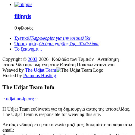
filippis
0 φίλοι/ες
Σχετικά
Πληροφορίες για την ιστοσελίδα
Όροι χρήσης
Οι όροι χρήσης της ιστοσελίδας
Το ξεκίνημα...
Copyright ©
2003
-2026 | Κοιλάδα των Τεμπών - Ανεπίσημη
ιστοσελίδα αφιερωμένη στον Θανάση Παπακωνσταντίνου.
Weaved by
The Udjat Team
Hosted by
Pramnos Hosting
The Udjat Team Info
::
udjat.no-ip.org
::
Η Udjat Team ευθύνεται για τη δημιουργία αυτής της ιστοσελίδας.
The Udjat Team is responsible for weaving this site.
Αν σας ενδιαφέρει η επικοινωνία μαζί μας, δοκιμάστε το παρακάτω
email: