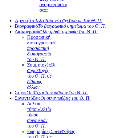
όνομα χρήστη
σας;
Αρχική
Τα τελευταία νέα σχετικά με τον Θ. Π.
Βιογραφικό
Το βιογραφικό σημείωμα του Θ. Π.
Δισκογραφία
Όλη η δισκογραφία του Θ. Π.
Προσωπική
δισκογραφία
Η
προσωπική
δισκογραφία
του Θ. Π.
Συμμετοχές
Οι
συμμετοχές
του Θ. Π. σε
δίσκους
άλλων
Στίχοι
Οι στίχοι των δίσκων του Θ. Π.
Συνεντεύξεις
Οι συνεντεύξεις του Θ. Π.
Δελτία
τύπου
Δελτία
τύπου
συναυλιών
του Θ. Π.
Εφημερίδες
Συνεντεύξεις
του Θ. Π. σε