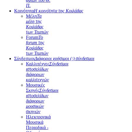
φίλων του Θ.
Π.
Κοινότητα
Η κοινότητα της Κοιλάδας
Μέλη
Τα
μέλη της
Κοιλάδας
των Τεμπών
Forum
Το
forum της
Κοιλάδας
των Τεμπών
Σύνδεσμοι
Διάφοροι χρήσιμοι (;) σύνδεσμοι
Καλλιτέχνες
Σύνδεσμοι
ιστοσελίδων
διάφορων
καλλιτεχνών
Μουσικές
Σκηνές
Σύνδεσμοι
ιστοσελίδων
διάφορων
μουσικών
σκηνών
Ηλεκτρονικά
Μουσικά
Περιοδικά -