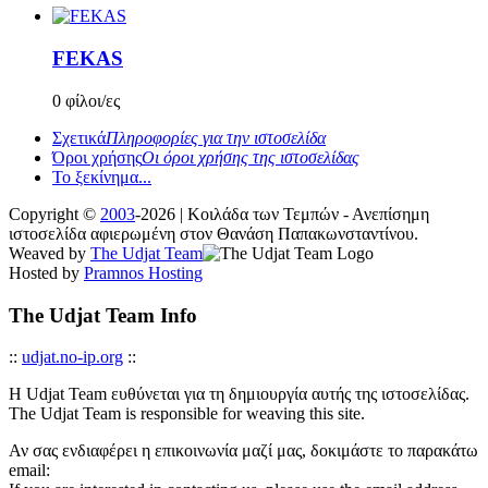
FEKAS
0 φίλοι/ες
Σχετικά
Πληροφορίες για την ιστοσελίδα
Όροι χρήσης
Οι όροι χρήσης της ιστοσελίδας
Το ξεκίνημα...
Copyright ©
2003
-2026 | Κοιλάδα των Τεμπών - Ανεπίσημη
ιστοσελίδα αφιερωμένη στον Θανάση Παπακωνσταντίνου.
Weaved by
The Udjat Team
Hosted by
Pramnos Hosting
The Udjat Team Info
::
udjat.no-ip.org
::
Η Udjat Team ευθύνεται για τη δημιουργία αυτής της ιστοσελίδας.
The Udjat Team is responsible for weaving this site.
Αν σας ενδιαφέρει η επικοινωνία μαζί μας, δοκιμάστε το παρακάτω
email: