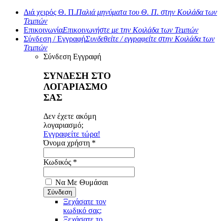
Διά χειρός Θ. Π.
Παλιά μηνύματα του Θ. Π. στην Κοιλάδα των
Τεμπών
Επικοινωνία
Επικοινωνήστε με την Κοιλάδα των Τεμπών
Σύνδεση / Εγγραφή
Συνδεθείτε / εγγραφείτε στην Κοιλάδα των
Τεμπών
Σύνδεση
Εγγραφή
ΣΥΝΔΕΣΗ ΣΤΟ
ΛΟΓΑΡΙΑΣΜΟ
ΣΑΣ
Δεν έχετε ακόμη
λογαριασμό;
Εγγραφείτε τώρα!
Όνομα χρήστη *
Κωδικός *
Να Με Θυμάσαι
Ξεχάσατε τον
κωδικό σας;
Ξεχάσατε το