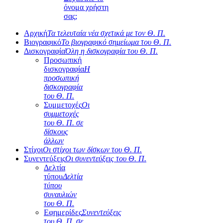
όνομα χρήστη
σας;
Αρχική
Τα τελευταία νέα σχετικά με τον Θ. Π.
Βιογραφικό
Το βιογραφικό σημείωμα του Θ. Π.
Δισκογραφία
Όλη η δισκογραφία του Θ. Π.
Προσωπική
δισκογραφία
Η
προσωπική
δισκογραφία
του Θ. Π.
Συμμετοχές
Οι
συμμετοχές
του Θ. Π. σε
δίσκους
άλλων
Στίχοι
Οι στίχοι των δίσκων του Θ. Π.
Συνεντεύξεις
Οι συνεντεύξεις του Θ. Π.
Δελτία
τύπου
Δελτία
τύπου
συναυλιών
του Θ. Π.
Εφημερίδες
Συνεντεύξεις
του Θ. Π. σε