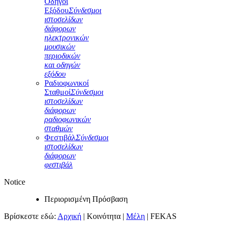
Οδηγοί
Εξόδου
Σύνδεσμοι
ιστοσελίδων
διάφορων
ηλεκτρονικών
μουσικών
περιοδικών
και οδηγών
εξόδου
Ραδιοφωνικοί
Σταθμοί
Σύνδεσμοι
ιστοσελίδων
διάφορων
ραδιοφωνικών
σταθμών
Φεστιβάλ
Σύνδεσμοι
ιστοσελίδων
διάφορων
φεστιβάλ
Notice
Περιορισμένη Πρόσβαση
Βρίσκεστε εδώ:
Αρχική
|
Κοινότητα
|
Μέλη
|
FEKAS