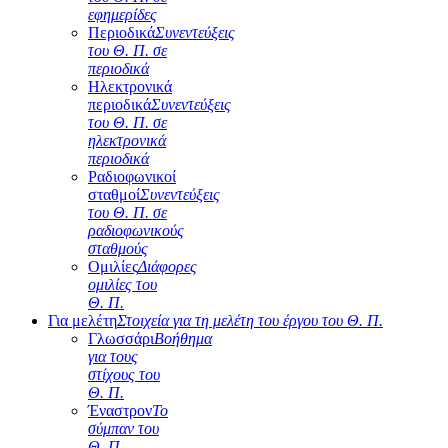
εφημερίδες
Περιοδικά
Συνεντεύξεις
του Θ. Π. σε
περιοδικά
Ηλεκτρονικά
περιοδικά
Συνεντεύξεις
του Θ. Π. σε
ηλεκτρονικά
περιοδικά
Ραδιοφωνικοί
σταθμοί
Συνεντεύξεις
του Θ. Π. σε
ραδιοφωνικούς
σταθμούς
Ομιλίες
Διάφορες
ομιλίες του
Θ. Π.
Για μελέτη
Στοιχεία για τη μελέτη του έργου του Θ. Π.
Γλωσσάρι
Βοήθημα
για τους
στίχους του
Θ. Π.
Έναστρον
Το
σύμπαν του
Θ. Π.