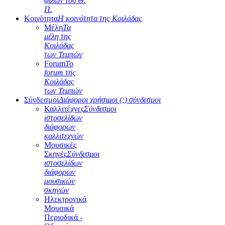
φίλων του Θ.
Π.
Κοινότητα
Η κοινότητα της Κοιλάδας
Μέλη
Τα
μέλη της
Κοιλάδας
των Τεμπών
Forum
Το
forum της
Κοιλάδας
των Τεμπών
Σύνδεσμοι
Διάφοροι χρήσιμοι (;) σύνδεσμοι
Καλλιτέχνες
Σύνδεσμοι
ιστοσελίδων
διάφορων
καλλιτεχνών
Μουσικές
Σκηνές
Σύνδεσμοι
ιστοσελίδων
διάφορων
μουσικών
σκηνών
Ηλεκτρονικά
Μουσικά
Περιοδικά -