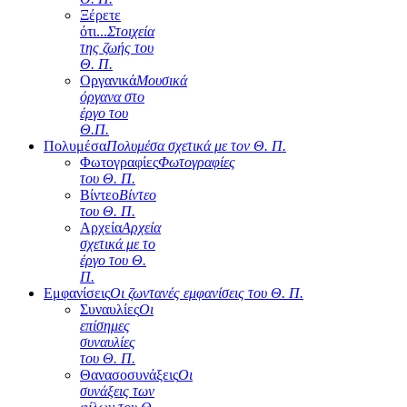
Ξέρετε
ότι...
Στοιχεία
της ζωής του
Θ. Π.
Οργανικά
Μουσικά
όργανα στο
έργο του
Θ.Π.
Πολυμέσα
Πολυμέσα σχετικά με τον Θ. Π.
Φωτογραφίες
Φωτογραφίες
του Θ. Π.
Βίντεο
Βίντεο
του Θ. Π.
Αρχεία
Αρχεία
σχετικά με το
έργο του Θ.
Π.
Εμφανίσεις
Οι ζωντανές εμφανίσεις του Θ. Π.
Συναυλίες
Οι
επίσημες
συναυλίες
του Θ. Π.
Θανασοσυνάξεις
Οι
συνάξεις των